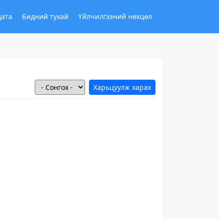
дата
Бидний тухай
Үйлчилгээний нөхцөл