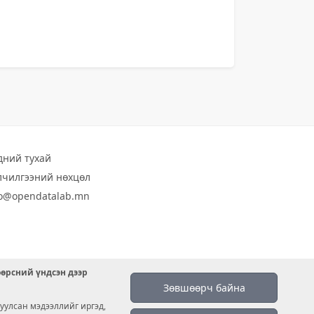
дний тухай
лчилгээний нөхцөл
fo@opendatalab.mn
өөрсний үндсэн дээр
Зөвшөөрч байна
уулсан мэдээллийг иргэд,