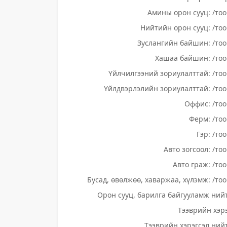
Амины орон сууц: /тоо
Нийтийн орон сууц: /тоо
Зуслангийн байшин: /тоо
Хашаа байшин: /тоо
Үйлчилгээний зориулалттай: /тоо
Үйлдвэрлэлийн зориулалттай: /тоо
Оффис: /тоо
Ферм: /тоо
Гэр: /то
Авто зогсоол: /то
Авто граж: /тоо
Бусад, өвөлжөө, хаваржаа, хүлэмж: /тоо
Орон сууц, барилга байгууламж нийт
Тээврийн хэрэ
Тээврийн хэрэгсэл нийт