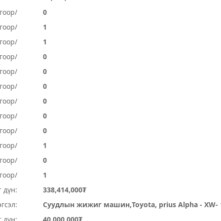
гоор/
0
гоор/
1
гоор/
1
гоор/
0
гоор/
0
гоор/
0
гоор/
0
гоор/
0
огоор/
0
огоор/
1
гоор/
0
гоор/
1
 дүн:
338,414,000₮
гсэл:
Суудлын жижиг машин,Toyota, prius Alpha - XW- 
 дүн:
40,000,000₮