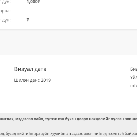
 дүн:
1,000₮
өрөл:
 дүн:
₮
Визуал дата
Би
Үй
Шилэн данс 2019
in
иглах, мэдээлэл хайх, түгээх хэн бүхэн доорх нөхцөлийг хүлээн зөвш
д, бусад нийтийн эрх зүйн хуулийн этгээдээс олон нийтэд нээлттэй байрш