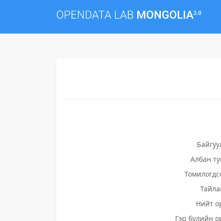
Байгуу
Албан т
Томилогдс
Тайла
Нийт о
Гэр бүлийн о