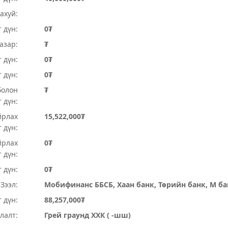
ахуй:
 дүн:
0₮
Газар:
₮
 дүн:
0₮
т дүн:
0₮
болон
₮
 дүн:
йрлах
15,522,000₮
 дүн:
йрлах
0₮
 дүн:
 дүн:
0₮
Зээл:
Мобифинанс ББСБ, Хаан банк, Төрийн банк, М ба
 дүн:
88,257,000₮
лалт:
Грей граунд ХХК ( -шш)