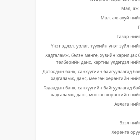
Мал, аж 
Мал, аж ахуй нийт
Газар нийт
Үнэт эдлэл, урлаг, түүхийн үнэт зүйл ний
Хадгаламж, бэлэн мөнгө, хувийн харилцах 
төлбөрийн данс, картны үлдэгдэл нийт
Дотоодын банк, санхүүгийн байгууллагад ба
хадгаламж, данс, мөнгөн хөрөнгийн нийт
Гадаадын банк, санхүүгийн байгууллагад ба
хадгаламж, данс, мөнгөн хөрөнгийн нийт
Авлага нийт
Зээл нийт
Хөрөнгө оруу