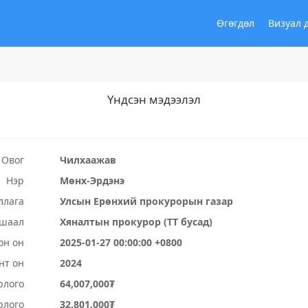
Өгөгдөл
Визуал 
Үндсэн мэдээлэл
Овог
Чилхаажав
Нэр
Мөнх-Эрдэнэ
ллага
Улсын Ерөнхий прокурорын газар
ушаал
Хяналтын прокурор (ТТ бусад)
он он
2025-01-27 00:00:00 +0800
нт он
2024
рлого
64,007,000₮
рлого
32,801,000₮