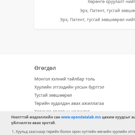
Хөрөнгө оруулалт нийт
Эрх, Патент, тусгай зөвшө
Эрх, Патент, тусгай зөвшөөрөл нийт
Өгөгдөл
Монгол хэлний тайлбар толь
Хуулийн этгээдийн улсын бүртгэл
Тусгай зөвшөөрөл
Төрийн худалдан авах ажиллагаа
Хөрөнгө орлогын мэдүүлэг
Нээлттэй мэдээллийн сан
www.opendatalab.mn
цахим хуудсыг аш
Орон нутгийн хөгжлийн сан
үйлчилгээ авах эрхтэй.
Шилэн данс
Хуульд зааснаар төрийн болон орон нутгийн өмчийн хуулийн этгээ