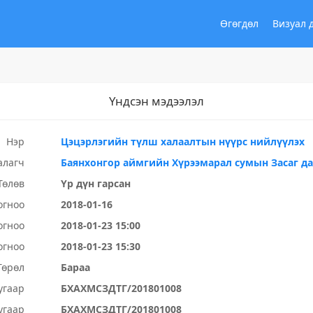
Өгөгдөл
Визуал 
Үндсэн мэдээлэл
Нэр
Цэцэрлэгийн түлш халаалтын нүүрс нийлүүлэх
алагч
Баянхонгор аймгийн Хүрээмарал сумын Засаг д
Төлөв
Үр дүн гарсан
огноо
2018-01-16
огноо
2018-01-23 15:00
огноо
2018-01-23 15:30
Төрөл
Бараа
угаар
БХАХМСЗДТГ/201801008
угаар
БХАХМСЗДТГ/201801008