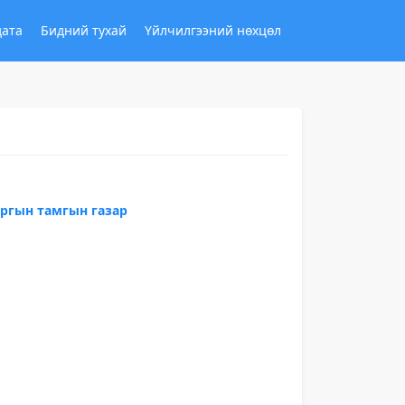
дата
Бидний тухай
Үйлчилгээний нөхцөл
аргын тамгын газар