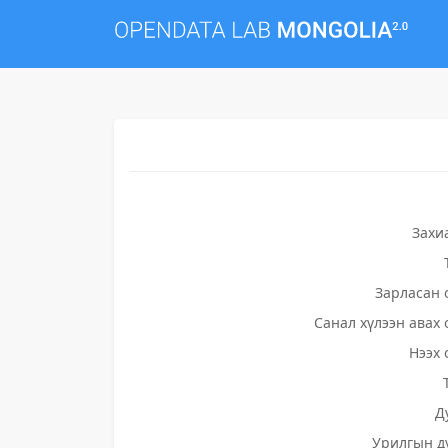
Захи
Зарласан 
Санал хүлээн авах 
Нээх 
Д
Урилгын д