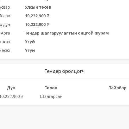
үсвэр
Улсын төсөв
Төсөв
10,232,900 ₮
х дүн
10,232,900 ₮
Арга
Тендер шалгаруулалтын онцгой журам
 эсэх
Үгүй
 эсэх
Үгүй
Тендер оролцогч
Дүн
Төлөв
Тайлбар
10,232,900 ₮
Шалгарсан