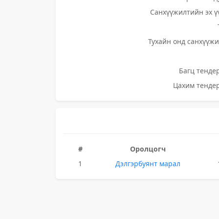
Санхүүжилтийн эх ү
Тухайн онд санхүүжи
Багц тендер
Цахим тендер
#
Оролцогч
1
Дэлгэрбуянт марал