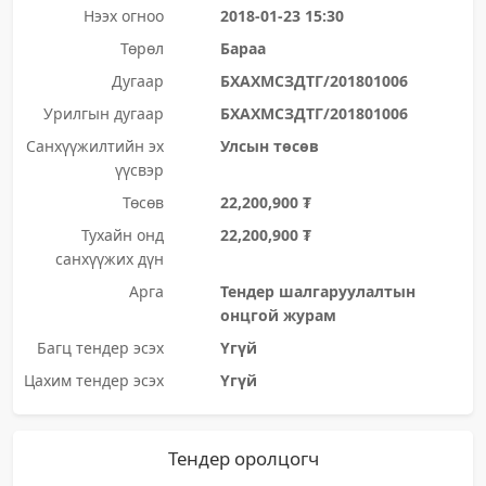
Нээх огноо
2018-01-23 15:30
Төрөл
Бараа
Дугаар
БХАХМСЗДТГ/201801006
Урилгын дугаар
БХАХМСЗДТГ/201801006
Санхүүжилтийн эх
Улсын төсөв
үүсвэр
Төсөв
22,200,900 ₮
Тухайн онд
22,200,900 ₮
санхүүжих дүн
Арга
Тендер шалгаруулалтын
онцгой журам
Багц тендер эсэх
Үгүй
Цахим тендер эсэх
Үгүй
Тендер оролцогч