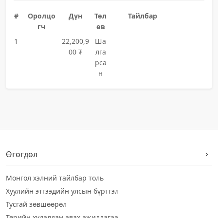
#
Оролцо
Дүн
Төл
Тайлбар
гч
өв
1
22,200,9
Ша
00 ₮
лга
рса
н
Өгөгдөл
Монгол хэлний тайлбар толь
Хуулийн этгээдийн улсын бүртгэл
Тусгай зөвшөөрөл
Төрийн худалдан авах ажиллагаа