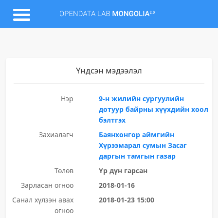
Үндсэн мэдээлэл
Нэр
9-н жилийн сургуулийн
дотуур байрны хүүхдийн хоол
бэлтгэх
Захиалагч
Баянхонгор аймгийн
Хүрээмарал сумын Засаг
даргын тамгын газар
Төлөв
Үр дүн гарсан
Зарласан огноо
2018-01-16
Санал хүлээн авах
2018-01-23 15:00
огноо