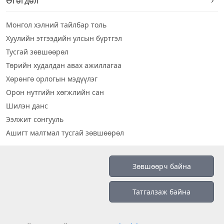
Өгөгдөл
Монгол хэлний тайлбар толь
Хуулийн этгээдийн улсын бүртгэл
Тусгай зөвшөөрөл
Төрийн худалдан авах ажиллагаа
Хөрөнгө орлогын мэдүүлэг
Орон нутгийн хөгжлийн сан
Шилэн данс
Ээлжит сонгууль
Ашигт малтмал тусгай зөвшөөрөл
Визуал дата
Зөвшөөрч байна
Шилэн данс 2019
Татгалзаж байна
Бидний тухай
Үйлчилгээний нөхцөл
info@opendatalab.mn