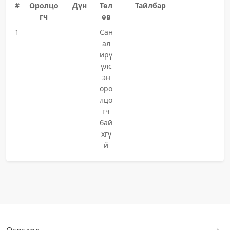
#
Оролцо
Дүн
Төл
Тайлбар
гч
өв
1
Сан
ал
ирү
үлс
эн
оро
лцо
гч
бай
хгү
й