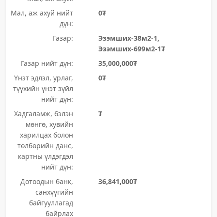
Мал, аж ахуй нийт
0₮
дүн:
Газар:
Эзэмших-38м2-1,
Эзэмших-699м2-1₮
Газар нийт дүн:
35,000,000₮
Үнэт эдлэл, урлаг,
0₮
түүхийн үнэт зүйл
нийт дүн:
Хадгаламж, бэлэн
₮
мөнгө, хувийн
харилцах болон
төлбөрийн данс,
картны үлдэгдэл
нийт дүн:
Дотоодын банк,
36,841,000₮
санхүүгийн
байгууллагад
байрлах