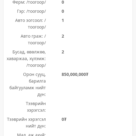
Ферм: /тоогоор/
0
Гэр: /тоогоор/
0
Авто зогсоол: /
1
тоогоор/
Авто граж: /
2
тоогоор/
Бусад, өвөлжөө,
2
хаваржаа, хүлэмж:
/тоогоор/
Орон сууц,
850,000,000₮
барилга
байгууламж нийт
дүн:
Тээврийн
хэрэгсэл:
Тээврийн хэрэгсэл
0₮
нийт дүн:
Мал, аж ахуй: