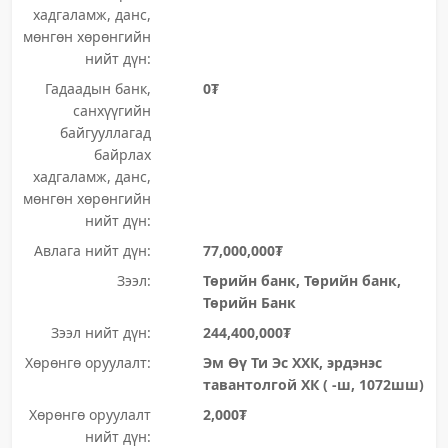
хадгаламж, данс,
мөнгөн хөрөнгийн
нийт дүн:
Гадаадын банк,
0₮
санхүүгийн
байгууллагад
байрлах
хадгаламж, данс,
мөнгөн хөрөнгийн
нийт дүн:
Авлага нийт дүн:
77,000,000₮
Зээл:
Төрийн банк, Төрийн банк,
Төрийн Банк
Зээл нийт дүн:
244,400,000₮
Хөрөнгө оруулалт:
Эм Өү Ти Эс ХХК, эрдэнэс
тавантолгой ХК ( -ш, 1072шш)
Хөрөнгө оруулалт
2,000₮
нийт дүн: