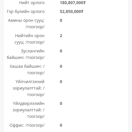
Нийт орлого
180,807,000₮
Гэр бүлийн орлого
52,850,000₮
Амины орон сууц:
0
/тоогоор/
Нийтийн орон
2
сууц: /тоогоор/
Зуслангийн
0
байшин: /тоогоор/
Хашаа байшин: /
0
тоогоор/
Үйлчилгээний
0
зориулалттай: /
тоогоор/
Үйлдвэрлэлийн
0
зориулалттай: /
тоогоор/
Оффис: /тоогоор/
0