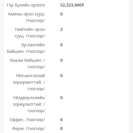
Гэр бүлийн орлого
52,223,000₮
Амины орон сууц:
0
/тоогоор/
Нийтийн орон
2
сууц: /тоогоор/
Зуслангийн
0
байшин: /тоогоор/
Хашаа байшин: /
0
тоогоор/
Үйлчилгээний
0
зориулалттай: /
тоогоор/
Үйлдвэрлэлийн
0
зориулалттай: /
тоогоор/
Оффис: /тоогоор/
0
Ферм: /тоогоор/
0