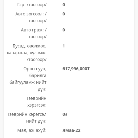
Гэр: /тоогоор/
0
Авто зогсоол: /
0
тоогоор/
Авто граж: /
0
тоогоор/
Бусад, өвөлжөө,
1
хаваржаа, хүлэмж:
/тоогоор/
Орон сууц,
617,996,000₮
барилга
байгууламж нийт
дүн:
Тээврийн
хэрэгсэл:
Тээврийн хэрэгсэл
0₮
нийт дүн:
Мал, аж ахуй:
Ямаа-22