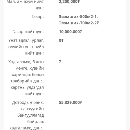
Мал, аж ахуй нийт
2,200,000₮
дүн:
Газар:
Эзэмших-500м2-1,
Эзэмших-700м2-2₮
Газар нийт дүн:
10,000,000₮
Үнэт эдлэл, урлаг,
0₮
түүхийн үнэт зүйл
нийт дүн:
Хадгаламж, бэлэн
₮
мөнгө, хувийн
харилцах болон
төлбөрийн данс,
картны үлдэгдэл
нийт дүн:
Дотоодын банк,
55,329,000₮
санхүүгийн
байгууллагад
байрлах
хадгаламж, данс,