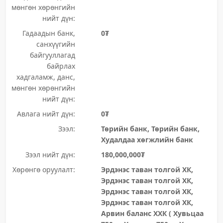
мөнгөн хөрөнгийн
нийт дүн:
Гадаадын банк,
0₮
санхүүгийн
байгууллагад
байрлах
хадгаламж, данс,
мөнгөн хөрөнгийн
нийт дүн:
Авлага нийт дүн:
0₮
Зээл:
Төрийн банк, Төрийн банк,
Худалдаа хөгжлийн банк
Зээл нийт дүн:
180,000,000₮
Хөрөнгө оруулалт:
Эрдэнэс таван толгой ХК,
Эрдэнэс таван толгой ХК,
Эрдэнэс таван толгой ХК,
Эрдэнэс таван толгой ХК,
Арвин баланс ХХК ( Хувьцаа