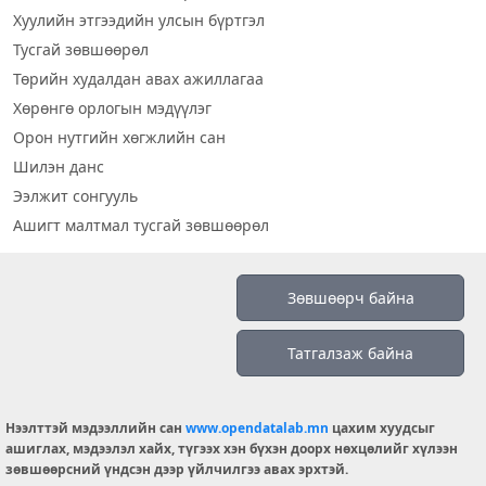
Хуулийн этгээдийн улсын бүртгэл
Тусгай зөвшөөрөл
Төрийн худалдан авах ажиллагаа
Хөрөнгө орлогын мэдүүлэг
Орон нутгийн хөгжлийн сан
Шилэн данс
Ээлжит сонгууль
Ашигт малтмал тусгай зөвшөөрөл
Визуал дата
Зөвшөөрч байна
Шилэн данс 2019
Татгалзаж байна
Бидний тухай
Үйлчилгээний нөхцөл
info@opendatalab.mn
Нээлттэй мэдээллийн сан
www.opendatalab.mn
цахим хуудсыг
ашиглах, мэдээлэл хайх, түгээх хэн бүхэн доорх нөхцөлийг хүлээн
© 2026 OPENDATA LAB MONGOLIA.
зөвшөөрсний үндсэн дээр үйлчилгээ авах эрхтэй.