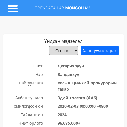
Үндсэн мэдээлэл
Овог
Дүгэрчулуун
Нэр
Занданхүү
Байгууллага
Улсын Ерөнхий прокурорын
газар
Албан тушаал
Эдийн засагч (АА6)
Томилогдсон он
2020-02-03 00:00:00 +0800
Тайлант он
2024
Нийт орлого
96,685,000₮