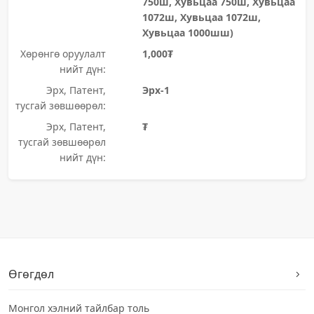
750ш, Хувьцаа 750ш, Хувьцаа
1072ш, Хувьцаа 1072ш,
Хувьцаа 1000шш)
Хөрөнгө оруулалт
1,000₮
нийт дүн:
Эрх, Патент,
Эрх-1
тусгай зөвшөөрөл:
Эрх, Патент,
₮
тусгай зөвшөөрөл
нийт дүн:
Өгөгдөл
Монгол хэлний тайлбар толь