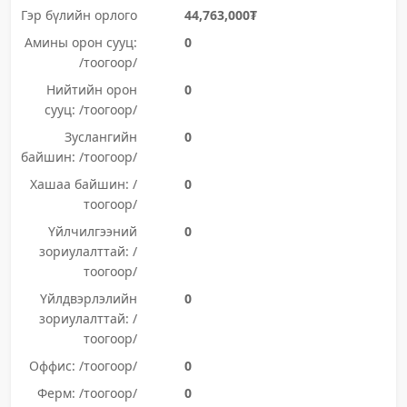
Гэр бүлийн орлого
44,763,000₮
Амины орон сууц:
0
/тоогоор/
Нийтийн орон
0
сууц: /тоогоор/
Зуслангийн
0
байшин: /тоогоор/
Хашаа байшин: /
0
тоогоор/
Үйлчилгээний
0
зориулалттай: /
тоогоор/
Үйлдвэрлэлийн
0
зориулалттай: /
тоогоор/
Оффис: /тоогоор/
0
Ферм: /тоогоор/
0