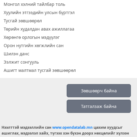
Монгол хэлний тайлбар толь
Хуулийн этгээдийн улсын бүртгэл
Тусгай зөвшөөрөл
Төрийн худалдан авах ажиллагаа
Хөрөнгө орлогын мэдүүлэг
Орон нутгийн хөгжлийн сан
Шилэн данс
Ээлжит сонгууль
Ашигт малтмал тусгай зөвшөөрөл
Визуал дата
Зөвшөөрч байна
Шилэн данс 2019
Татгалзаж байна
Бидний тухай
Үйлчилгээний нөхцөл
info@opendatalab.mn
Нээлттэй мэдээллийн сан
www.opendatalab.mn
цахим хуудсыг
ашиглах, мэдээлэл хайх, түгээх хэн бүхэн доорх нөхцөлийг хүлээн