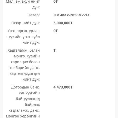
Мал, аж ахуй нийт
0₮
дүн:
Газар:
Өмчлөх-2858м2-1₮
Газар нийт дүн:
5,000,000₮
Үнэт эдлэл, урлаг,
0₮
түүхийн үнэт зүйл
нийт дүн:
Хадгаламж, бэлэн
₮
мөнгө, хувийн
харилцах болон
төлбөрийн данс,
картны үлдэгдэл
нийт дүн:
Дотоодын банк,
4,473,000₮
санхүүгийн
байгууллагад
байрлах
хадгаламж, данс,
мөнгөн хөрөнгийн