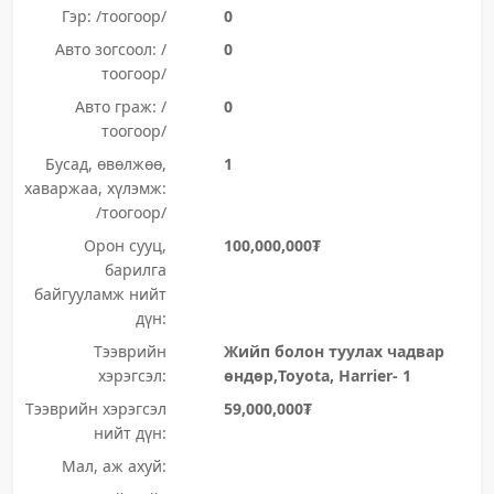
Гэр: /тоогоор/
0
Авто зогсоол: /
0
тоогоор/
Авто граж: /
0
тоогоор/
Бусад, өвөлжөө,
1
хаваржаа, хүлэмж:
/тоогоор/
Орон сууц,
100,000,000₮
барилга
байгууламж нийт
дүн:
Тээврийн
Жийп болон туулах чадвар
хэрэгсэл:
өндөр,Toyota, Harrier- 1
Тээврийн хэрэгсэл
59,000,000₮
нийт дүн:
Мал, аж ахуй: