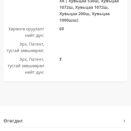
ХК ( Хувьцаа 536ш, Хувьцаа
1072ш, Хувьцаа 1072ш,
Хувьцаа 200ш, Хувьцаа
1000шш)
Хөрөнгө оруулалт
0₮
нийт дүн:
Эрх, Патент,
тусгай зөвшөөрөл:
Эрх, Патент,
₮
тусгай зөвшөөрөл
нийт дүн:
Өгөгдөл