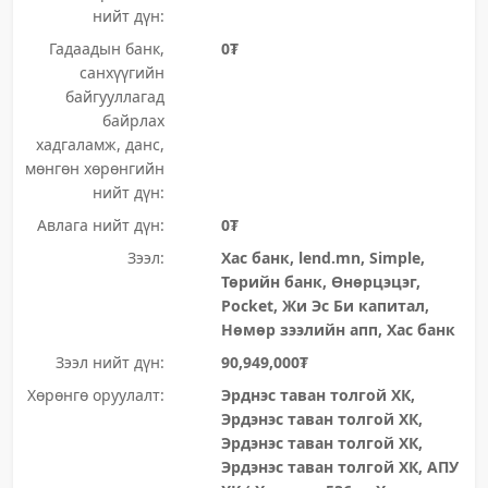
нийт дүн:
Гадаадын банк,
0₮
санхүүгийн
байгууллагад
байрлах
хадгаламж, данс,
мөнгөн хөрөнгийн
нийт дүн:
Авлага нийт дүн:
0₮
Зээл:
Хас банк, lend.mn, Simple,
Төрийн банк, Өнөрцэцэг,
Pocket, Жи Эс Би капитал,
Нөмөр зээлийн апп, Хас банк
Зээл нийт дүн:
90,949,000₮
Хөрөнгө оруулалт:
Эрднэс таван толгой ХК,
Эрдэнэс таван толгой ХК,
Эрдэнэс таван толгой ХК,
Эрдэнэс таван толгой ХК, АПУ