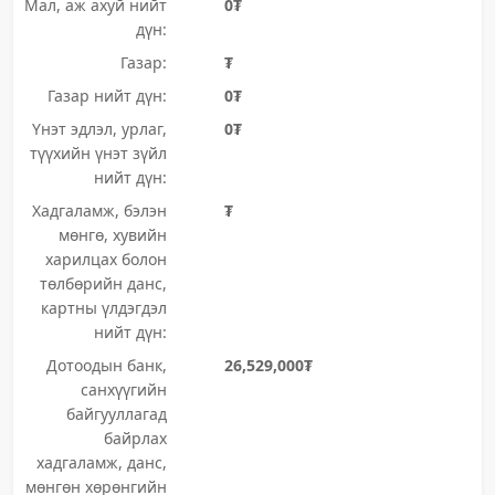
Мал, аж ахуй нийт
0₮
дүн:
Газар:
₮
Газар нийт дүн:
0₮
Үнэт эдлэл, урлаг,
0₮
түүхийн үнэт зүйл
нийт дүн:
Хадгаламж, бэлэн
₮
мөнгө, хувийн
харилцах болон
төлбөрийн данс,
картны үлдэгдэл
нийт дүн:
Дотоодын банк,
26,529,000₮
санхүүгийн
байгууллагад
байрлах
хадгаламж, данс,
мөнгөн хөрөнгийн