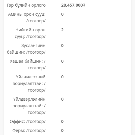
Гэр бүлийн орлого
28,457,000₮
Амины орон сууц:
0
/тоогоор/
Нийтийн орон
2
сууц: /тоогоор/
Зуслангийн
0
байшин: /тоогоор/
Хашаа байшин: /
0
тоогоор/
Үйлчилгээний
0
зориулалттай: /
тоогоор/
Үйлдвэрлэлийн
0
зориулалттай: /
тоогоор/
Оффис: /тоогоор/
0
Ферм: /тоогоор/
0