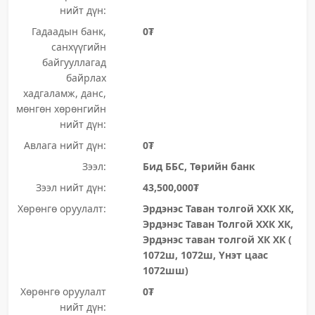
нийт дүн:
Гадаадын банк,
0₮
санхүүгийн
байгууллагад
байрлах
хадгаламж, данс,
мөнгөн хөрөнгийн
нийт дүн:
Авлага нийт дүн:
0₮
Зээл:
Бид ББС, Төрийн банк
Зээл нийт дүн:
43,500,000₮
Хөрөнгө оруулалт:
Эрдэнэс Таван толгой ХХК ХК,
Эрдэнэс Таван Толгой ХХК ХК,
Эрдэнэс таван толгой ХК ХК (
1072ш, 1072ш, Үнэт цаас
1072шш)
Хөрөнгө оруулалт
0₮
нийт дүн: