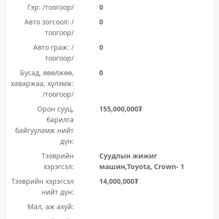
Гэр: /тоогоор/
0
Авто зогсоол: /
0
тоогоор/
Авто граж: /
0
тоогоор/
Бусад, өвөлжөө,
0
хаваржаа, хүлэмж:
/тоогоор/
Орон сууц,
155,000,000₮
барилга
байгууламж нийт
дүн:
Тээврийн
Суудлын жижиг
хэрэгсэл:
машин,Toyota, Crown- 1
Тээврийн хэрэгсэл
14,000,000₮
нийт дүн:
Мал, аж ахуй: