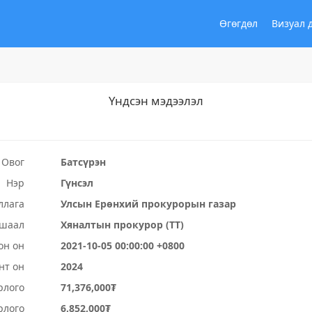
Өгөгдөл
Визуал 
Үндсэн мэдээлэл
Овог
Батсүрэн
Нэр
Гүнсэл
ллага
Улсын Ерөнхий прокурорын газар
ушаал
Хяналтын прокурор (ТТ)
он он
2021-10-05 00:00:00 +0800
нт он
2024
рлого
71,376,000₮
рлого
6,852,000₮