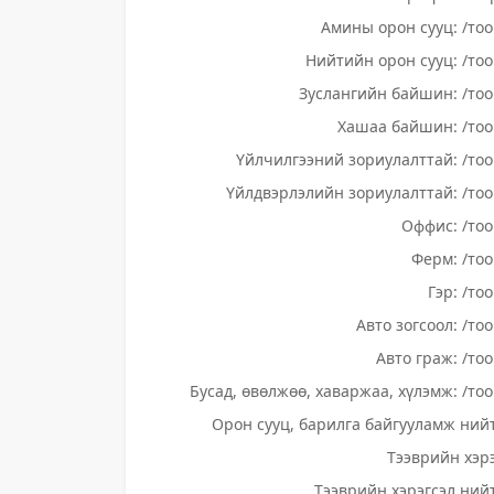
Амины орон сууц: /тоо
Нийтийн орон сууц: /тоо
Зуслангийн байшин: /тоо
Хашаа байшин: /тоо
Үйлчилгээний зориулалттай: /тоо
Үйлдвэрлэлийн зориулалттай: /тоо
Оффис: /тоо
Ферм: /тоо
Гэр: /то
Авто зогсоол: /то
Авто граж: /тоо
Бусад, өвөлжөө, хаваржаа, хүлэмж: /тоо
Орон сууц, барилга байгууламж нийт
Тээврийн хэрэ
Тээврийн хэрэгсэл нийт