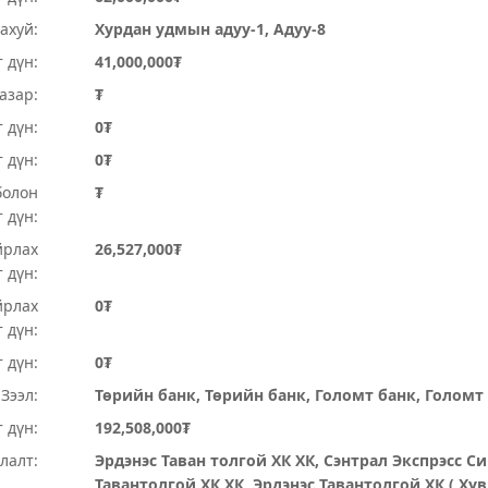
ахуй:
Хурдан удмын адуу-1, Адуу-8
 дүн:
41,000,000₮
Газар:
₮
 дүн:
0₮
т дүн:
0₮
болон
₮
 дүн:
йрлах
26,527,000₮
 дүн:
йрлах
0₮
 дүн:
 дүн:
0₮
Зээл:
Төрийн банк, Төрийн банк, Голомт банк, Голомт
 дүн:
192,508,000₮
лалт:
Эрдэнэс Таван толгой ХК ХК, Сэнтрал Экспрэсс Си 
Тавантолгой ХК ХК, Эрдэнэс Тавантолгой ХК ( Ху