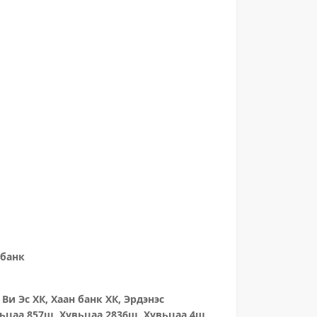
 банк
Ви Эс ХК, Хаан банк ХК, Эрдэнэс
вьцаа 857ш, Хувьцаа 2836ш, Хувьцаа 4ш,