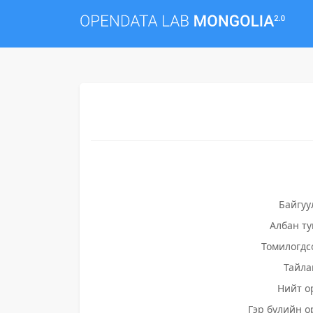
Байгуу
Албан т
Томилогдс
Тайла
Нийт о
Гэр бүлийн о