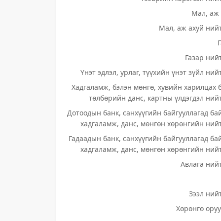
Мал, аж 
Мал, аж ахуй нийт
Газар нийт
Үнэт эдлэл, урлаг, түүхийн үнэт зүйл ний
Хадгаламж, бэлэн мөнгө, хувийн харилцах 
төлбөрийн данс, картны үлдэгдэл нийт
Дотоодын банк, санхүүгийн байгууллагад ба
хадгаламж, данс, мөнгөн хөрөнгийн нийт
Гадаадын банк, санхүүгийн байгууллагад ба
хадгаламж, данс, мөнгөн хөрөнгийн нийт
Авлага нийт
Зээл нийт
Хөрөнгө оруу