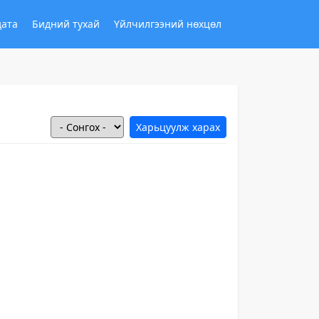
дата
Бидний тухай
Үйлчилгээний нөхцөл