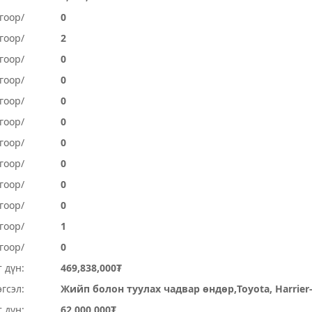
гоор/
0
гоор/
2
гоор/
0
гоор/
0
гоор/
0
гоор/
0
гоор/
0
гоор/
0
огоор/
0
огоор/
0
гоор/
1
гоор/
0
 дүн:
469,838,000₮
гсэл:
Жийп болон туулах чадвар өндөр,Toyota, Harrier-
 дүн:
62,000,000₮