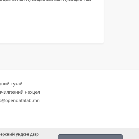
дний тухай
лчилгээний нөхцөл
fo@opendatalab.mn
өөрсний үндсэн дээр