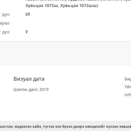
Хувьцаа 1072ш, Хувьцаа 1072шш)
 дүн:
0₮
өрөл:
 дүн:
₮
Визуал дата
Би
Үй
Шилэн данс 2019
in
иглах, мэдээлэл хайх, түгээх хэн бүхэн доорх нөхцөлийг хүлээн зөвш