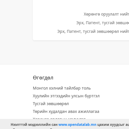
Хөрөнгө оруулалт нийт
Эрх, Патент, тусгай зөвшө
Эрх, Патент, тусгай зөвшөөрөл нийт
Өгөгдөл
Монгол хэлний тайлбар толь
Хуулийн этгээдийн улсын бүртгэл
Тусгай зөвшөөрөл
Төрийн худалдан авах ажиллагаа
Хөрөнгө орлогын мэдүүлэг
Нээлттэй мэдээллийн сан
www.opendatalab.mn
цахим хуудсыг аш
Орон нутгийн хөгжлийн сан