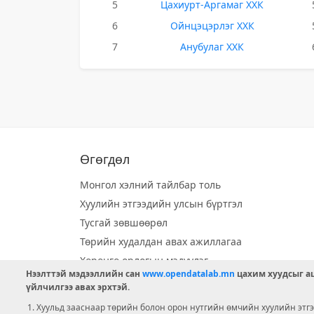
5
Цахиурт-Аргамаг ХХК
6
Ойнцэцэрлэг ХХК
7
Анубулаг ХХК
Өгөгдөл
Монгол хэлний тайлбар толь
Хуулийн этгээдийн улсын бүртгэл
Тусгай зөвшөөрөл
Төрийн худалдан авах ажиллагаа
Хөрөнгө орлогын мэдүүлэг
Нээлттэй мэдээллийн сан
www.opendatalab.mn
цахим хуудсыг аш
Орон нутгийн хөгжлийн сан
үйлчилгээ авах эрхтэй.
Шилэн данс
Хуульд зааснаар төрийн болон орон нутгийн өмчийн хуулийн этгээ