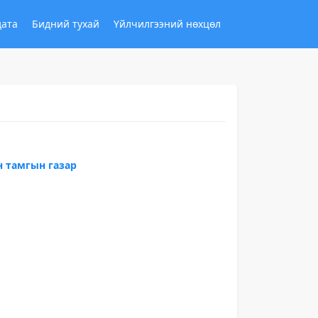
дата
Бидний тухай
Үйлчилгээний нөхцөл
н тамгын газар