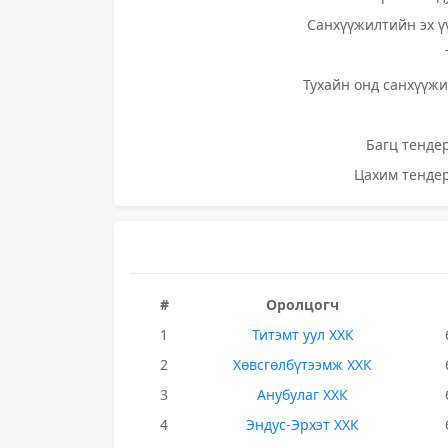
Санхүүжилтийн эх ү
Тухайн онд санхүүжи
Багц тендер
Цахим тендер
#
Оролцогч
1
Титэмт уул ХХК
2
Хөвсгөлбүтээмж ХХК
3
Анубулаг ХХК
4
Эндус-Эрхэт ХХК