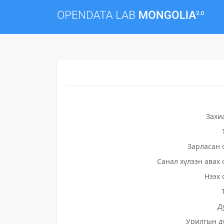
Захи
Зарласан 
Санал хүлээн авах 
Нээх 
Д
Урилгын д