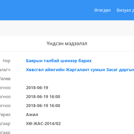
Өгөгдөл
Визуал 
Үндсэн мэдээлэл
Нэр
Баярын талбай шинээр барих
алагч
Хөвсгөл аймгийн Жаргалант сумын Засаг даргы
Төлөв
огноо
2018-06-19
огноо
2018-06-19 16:00
огноо
2018-06-19 16:00
Төрөл
Ажил
угаар
ХӨ-ЖАС-2014/02
угаар