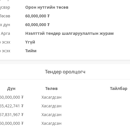
үсвэр
Орон нутгийн төсөв
Төсөв
60,000,000 ₮
х дүн
60,000,000 ₮
Арга
Нээлттэй тендер шалгаруулалтын журам
 эсэх
Үгүй
 эсэх
Тийм
Тендер оролцогч
Дүн
Төлөв
Тайлбар
60,000,000 ₮
Хасагдсан
65,422,741 ₮
Хасагдсан
67,831,967 ₮
Хасагдсан
60,000,000 ₮
Хасагдсан