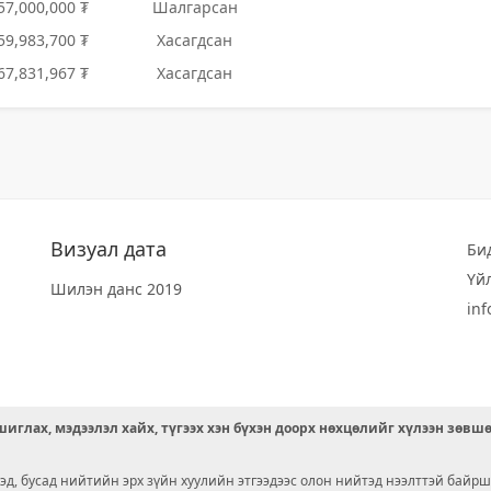
57,000,000 ₮
Шалгарсан
59,983,700 ₮
Хасагдсан
67,831,967 ₮
Хасагдсан
Визуал дата
Би
Үй
Шилэн данс 2019
in
иглах, мэдээлэл хайх, түгээх хэн бүхэн доорх нөхцөлийг хүлээн зөвш
д, бусад нийтийн эрх зүйн хуулийн этгээдээс олон нийтэд нээлттэй байрш