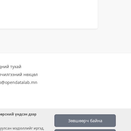
дний тухай
лчилгээний нөхцөл
fo@opendatalab.mn
өөрсний үндсэн дээр
Зөвшөөрч байна
уулсан мэдээллийг иргэд,