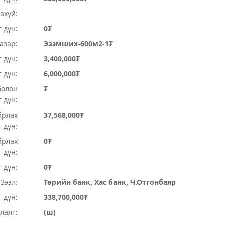
ахуй:
 дүн:
0₮
Газар:
Эзэмших-600м2-1₮
 дүн:
3,400,000₮
т дүн:
6,000,000₮
болон
₮
 дүн:
йрлах
37,568,000₮
 дүн:
йрлах
0₮
 дүн:
 дүн:
0₮
Зээл:
Төрийн банк, Хас банк, Ч.Отгонбаяр
 дүн:
338,700,000₮
лалт:
(ш)