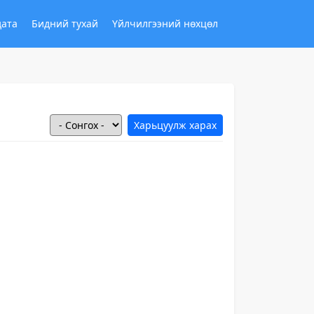
дата
Бидний тухай
Үйлчилгээний нөхцөл