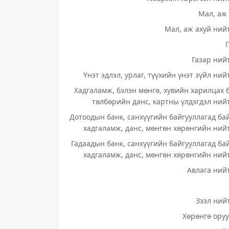
Мал, аж 
Мал, аж ахуй нийт
Газар нийт
Үнэт эдлэл, урлаг, түүхийн үнэт зүйл ний
Хадгаламж, бэлэн мөнгө, хувийн харилцах 
төлбөрийн данс, картны үлдэгдэл нийт
Дотоодын банк, санхүүгийн байгууллагад ба
хадгаламж, данс, мөнгөн хөрөнгийн нийт
Гадаадын банк, санхүүгийн байгууллагад ба
хадгаламж, данс, мөнгөн хөрөнгийн нийт
Авлага нийт
Зээл нийт
Хөрөнгө оруу