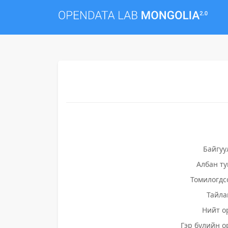
Байгуу
Албан т
Томилогдс
Тайла
Нийт о
Гэр бүлийн о