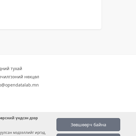
дний тухай
лчилгээний нөхцөл
fo@opendatalab.mn
өөрсний үндсэн дээр
Зөвшөөрч байна
уулсан мэдээллийг иргэд,