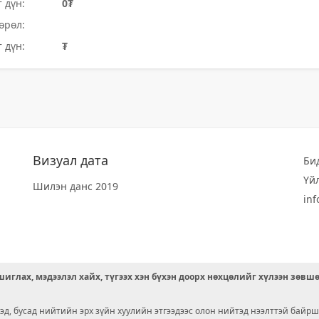
 дүн:
0₮
өрөл:
 дүн:
₮
Визуал дата
Би
Үй
Шилэн данс 2019
in
иглах, мэдээлэл хайх, түгээх хэн бүхэн доорх нөхцөлийг хүлээн зөвш
д, бусад нийтийн эрх зүйн хуулийн этгээдээс олон нийтэд нээлттэй байрш