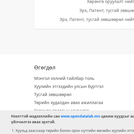
Хөрөнгө оруулалт нийт
Эрх, Патент, тусгай зөвшө
Эрх, Патент, тусгай зөвшөөрөл нийт
Өгөгдөл
Монгол хэлний тайлбар толь
Хуулийн этгээдийн улсын бүртгэл
Тусгай зөвшөөрөл
Төрийн худалдан авах ажиллагаа
Хөрөнгө орлогын мэдүүлэг
Нээлттэй мэдээллийн сан
www.opendatalab.mn
цахим хуудсыг аш
Орон нутгийн хөгжлийн сан
үйлчилгээ авах эрхтэй.
Шилэн данс
Хуульд зааснаар төрийн болон орон нутгийн өмчийн хуулийн этгээ