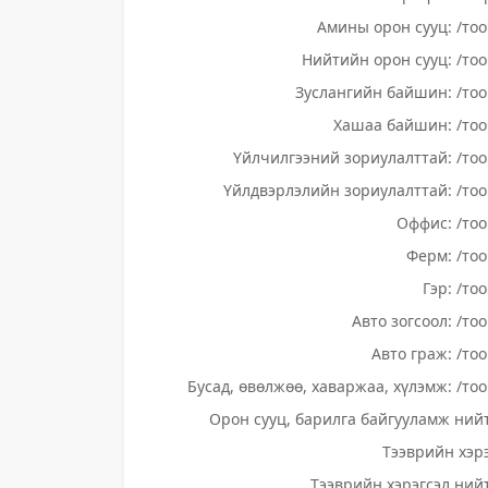
Амины орон сууц: /тоо
Нийтийн орон сууц: /тоо
Зуслангийн байшин: /тоо
Хашаа байшин: /тоо
Үйлчилгээний зориулалттай: /тоо
Үйлдвэрлэлийн зориулалттай: /тоо
Оффис: /тоо
Ферм: /тоо
Гэр: /то
Авто зогсоол: /то
Авто граж: /тоо
Бусад, өвөлжөө, хаваржаа, хүлэмж: /тоо
Орон сууц, барилга байгууламж нийт
Тээврийн хэрэ
Тээврийн хэрэгсэл нийт