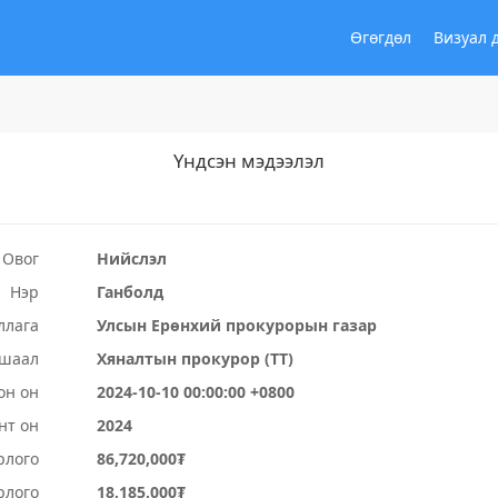
Өгөгдөл
Визуал 
Үндсэн мэдээлэл
Овог
Нийслэл
Нэр
Ганболд
ллага
Улсын Ерөнхий прокурорын газар
ушаал
Хяналтын прокурор (ТТ)
он он
2024-10-10 00:00:00 +0800
нт он
2024
рлого
86,720,000₮
рлого
18,185,000₮