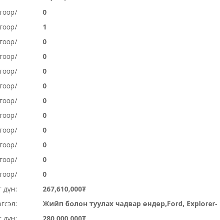
гоор/
0
гоор/
1
гоор/
0
гоор/
0
гоор/
0
гоор/
0
гоор/
0
гоор/
0
огоор/
0
огоор/
0
гоор/
0
гоор/
0
 дүн:
267,610,000₮
гсэл:
Жийп болон туулах чадвар өндөр,Ford, Explorer- 
 дүн:
280,000,000₮