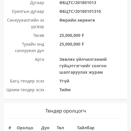
Дугаар
ӨБЦТС/201801013
Урилгын дугаар
ӨБЦТС/20180101310
Санхүүжилтийн эх
Өөрийн хөрөнгө
үүсвэр
Төсөв
25,000,000 ₮
Тухайн онд
25,000,000 ₮
санхүүжих дүн
Арга
Зөвлөх үйлчилгээний
гүйцэтгэгчийг сонгон
шалгаруулах журам
Багц тендер эсэх
Үгүй
Цахим тендер эсэх
Тийм
Тендер оролцогч
#
Оролцо
Дүн
Төл
Тайлбар