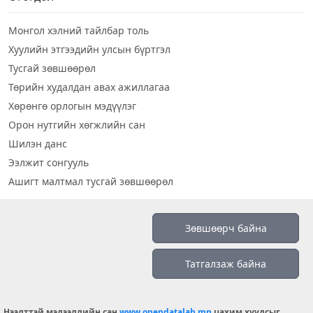
Монгол хэлний тайлбар толь
Хуулийн этгээдийн улсын бүртгэл
Тусгай зөвшөөрөл
Төрийн худалдан авах ажиллагаа
Хөрөнгө орлогын мэдүүлэг
Орон нутгийн хөгжлийн сан
Шилэн данс
Ээлжит сонгууль
Ашигт малтмал тусгай зөвшөөрөл
Визуал дата
Зөвшөөрч байна
Шилэн данс 2019
Татгалзаж байна
Бидний тухай
Үйлчилгээний нөхцөл
info@opendatalab.mn
Нээлттэй мэдээллийн сан
www.opendatalab.mn
цахим хуудсыг