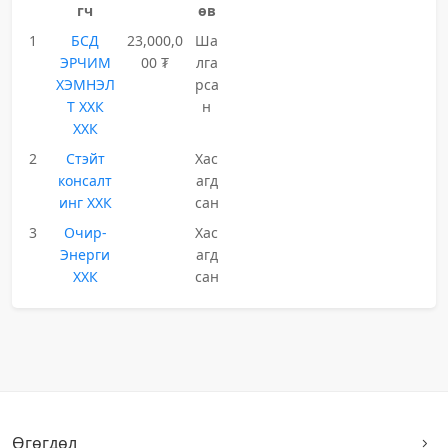
гч
өв
1
БСД
23,000,0
Ша
ЭРЧИМ
00 ₮
лга
ХЭМНЭЛ
рса
Т ХХК
н
ХХК
2
Стэйт
Хас
консалт
агд
инг ХХК
сан
3
Очир-
Хас
Энерги
агд
ХХК
сан
Өгөгдөл