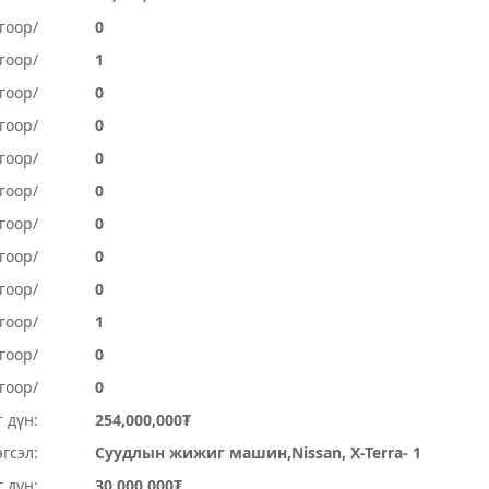
гоор/
0
гоор/
1
гоор/
0
гоор/
0
гоор/
0
гоор/
0
гоор/
0
гоор/
0
огоор/
0
огоор/
1
гоор/
0
гоор/
0
 дүн:
254,000,000₮
гсэл:
Суудлын жижиг машин,Nissan, X-Terra- 1
 дүн:
30,000,000₮