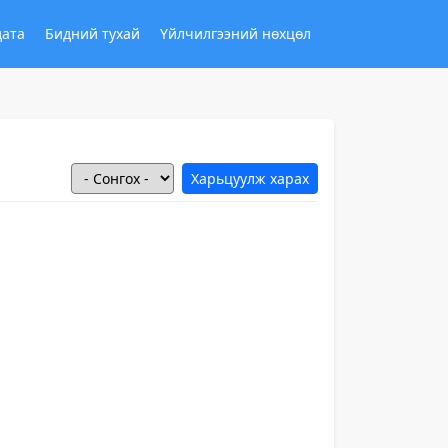
дата
Бидний тухай
Үйлчилгээний нөхцөл