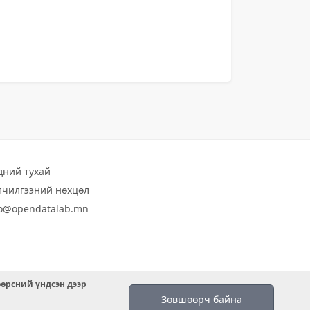
дний тухай
лчилгээний нөхцөл
fo@opendatalab.mn
өөрсний үндсэн дээр
Зөвшөөрч байна