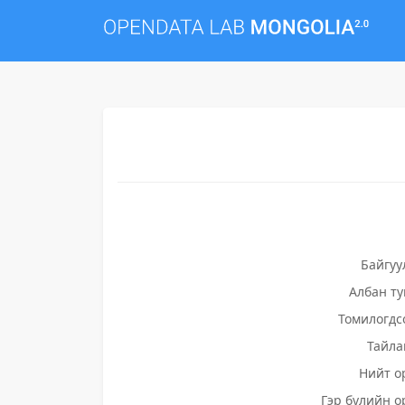
Байгуу
Албан т
Томилогдс
Тайла
Нийт о
Гэр бүлийн о