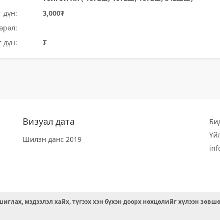
 дүн:
3,000₮
өрөл:
 дүн:
₮
Визуал дата
Би
Үй
Шилэн данс 2019
in
иглах, мэдээлэл хайх, түгээх хэн бүхэн доорх нөхцөлийг хүлээн зөвш