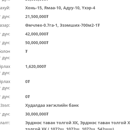
ахуй:
Хонь-15, Ямаа-10, Адуу-10, Үхэр-4
 дүн:
21,500,000₮
Газар:
Өмчлөх-0.7га-1, Эзэмших-700м2-1₮
 дүн:
42,000,000₮
т дүн:
50,000,000₮
болон
₮
 дүн:
йрлах
1,620,000₮
 дүн:
йрлах
0₮
 дүн:
 дүн:
0₮
Зээл:
Худалдаа хөгжлийн банк
 дүн:
30,000,000₮
лалт:
Эрдэнэс таван толгой ХК, Эрдэнэс таван толгой Х
толгой ХК ( 1072ш, 1072ш, 1072ш, 542шш)