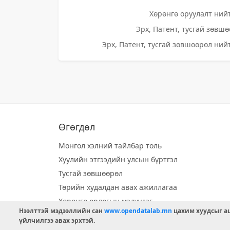
Хөрөнгө оруулалт нийт
Эрх, Патент, тусгай зөвшө
Эрх, Патент, тусгай зөвшөөрөл нийт
Өгөгдөл
Монгол хэлний тайлбар толь
Хуулийн этгээдийн улсын бүртгэл
Тусгай зөвшөөрөл
Төрийн худалдан авах ажиллагаа
Хөрөнгө орлогын мэдүүлэг
Нээлттэй мэдээллийн сан
www.opendatalab.mn
цахим хуудсыг аш
Орон нутгийн хөгжлийн сан
үйлчилгээ авах эрхтэй.
Шилэн данс