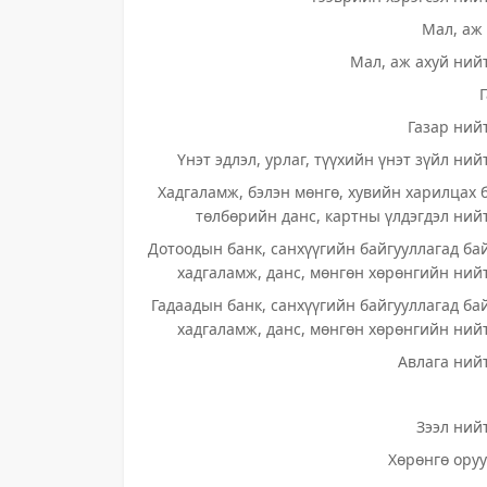
Мал, аж 
Мал, аж ахуй нийт
Газар нийт
Үнэт эдлэл, урлаг, түүхийн үнэт зүйл ний
Хадгаламж, бэлэн мөнгө, хувийн харилцах 
төлбөрийн данс, картны үлдэгдэл нийт
Дотоодын банк, санхүүгийн байгууллагад ба
хадгаламж, данс, мөнгөн хөрөнгийн нийт
Гадаадын банк, санхүүгийн байгууллагад ба
хадгаламж, данс, мөнгөн хөрөнгийн нийт
Авлага нийт
Зээл нийт
Хөрөнгө оруу