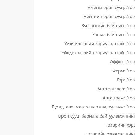
Амины орон сууц: /тоо
Нийтийн орон сууц: /тоо
Зуслангийн байшин: /тоо
Хашаа байшин: /тоо
Үйлчилгээний зориулалттай: /тоо
Үйлдвэрлэлийн зориулалттай: /тоо
Оффис: /тоо
Ферм: /тоо
Гэр: /то
Авто зогсоол: /то
Авто граж: /тоо
Бусад, өвөлжөө, хаваржаа, хүлэмж: /тоо
Орон сууц, барилга байгууламж нийт
Тээврийн хэрэ
Тээврийн хэрэгсэл нийт