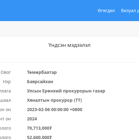
Өгөгдөл
Визуал 
Үндсэн мэдээлэл
Овог
Төмөрбаатар
Нэр
Баярсайхан
ллага
Улсын Ерөнхий прокурорын газар
ушаал
Хяналтын прокурор (ТТ)
он он
2023-02-06 00:00:00 +0800
нт он
2024
рлого
70,713,000₮
рлого
52,600,000₮