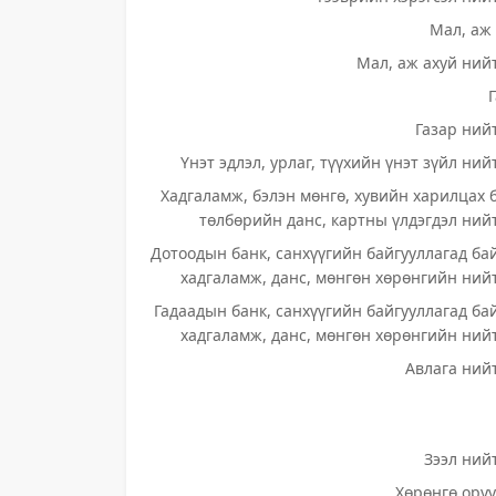
Мал, аж 
Мал, аж ахуй нийт
Газар нийт
Үнэт эдлэл, урлаг, түүхийн үнэт зүйл ний
Хадгаламж, бэлэн мөнгө, хувийн харилцах 
төлбөрийн данс, картны үлдэгдэл нийт
Дотоодын банк, санхүүгийн байгууллагад ба
хадгаламж, данс, мөнгөн хөрөнгийн нийт
Гадаадын банк, санхүүгийн байгууллагад ба
хадгаламж, данс, мөнгөн хөрөнгийн нийт
Авлага нийт
Зээл нийт
Хөрөнгө оруу