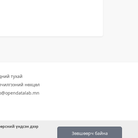
дний тухай
лчилгээний нөхцөл
fo@opendatalab.mn
өөрсний үндсэн дээр
Зөвшөөрч байна