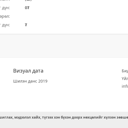
 дүн:
0₮
өрөл:
 дүн:
₮
Визуал дата
Би
Үй
Шилэн данс 2019
in
иглах, мэдээлэл хайх, түгээх хэн бүхэн доорх нөхцөлийг хүлээн зөвш