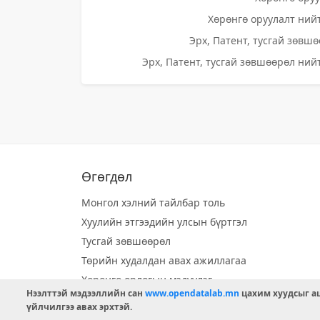
Хөрөнгө оруулалт нийт
Эрх, Патент, тусгай зөвшө
Эрх, Патент, тусгай зөвшөөрөл нийт
Өгөгдөл
Монгол хэлний тайлбар толь
Хуулийн этгээдийн улсын бүртгэл
Тусгай зөвшөөрөл
Төрийн худалдан авах ажиллагаа
Хөрөнгө орлогын мэдүүлэг
Нээлттэй мэдээллийн сан
www.opendatalab.mn
цахим хуудсыг аш
Орон нутгийн хөгжлийн сан
үйлчилгээ авах эрхтэй.
Шилэн данс