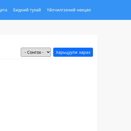
дата
Бидний тухай
Үйлчилгээний нөхцөл