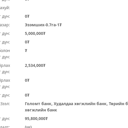
ахуй:
 дүн:
0₮
Газар:
Эзэмших-0.7га-1₮
 дүн:
5,000,000₮
т дүн:
0₮
болон
₮
 дүн:
йрлах
2,534,000₮
 дүн:
йрлах
0₮
 дүн:
 дүн:
0₮
Зээл:
Голомт банк, Худалдаа хөгжлийн банк, Төрийн б
хөгжлийн банк
 дүн:
95,800,000₮
лалт:
(ш)