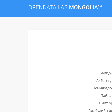
Байгуу
Албан т
Томилогдс
Тайла
Нийт о
Гэр бүлийн о