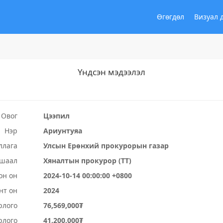
Өгөгдөл
Визуал 
Үндсэн мэдээлэл
Овог
Цээпил
Нэр
Ариунтуяа
ллага
Улсын Ерөнхий прокурорын газар
ушаал
Хяналтын прокурор (ТТ)
он он
2024-10-14 00:00:00 +0800
нт он
2024
рлого
76,569,000₮
рлого
41,200,000₮