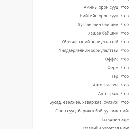
Амины орон сууц: /тоо
Нийтийн орон сууц: /тоо
Зуслангийн байшин: /тоо
Хашаа байшин: /тоо
Үйлчилгээний зориулалттай: /тоо
Үйлдвэрлэлийн зориулалттай: /тоо
Оффис: /тоо
Ферм: /тоо
Гэр: /то
Авто зогсоол: /то
Авто граж: /тоо
Бусад, өвөлжөө, хаваржаа, хүлэмж: /тоо
Орон сууц, барилга байгууламж нийт
Тээврийн хэрэ
Тээврийн хэрэгсэл нийт