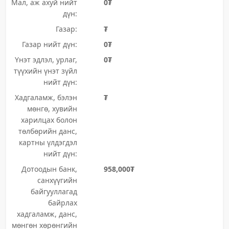
Мал, аж ахуй нийт
0₮
дүн:
Газар:
₮
Газар нийт дүн:
0₮
Үнэт эдлэл, урлаг,
0₮
түүхийн үнэт зүйл
нийт дүн:
Хадгаламж, бэлэн
₮
мөнгө, хувийн
харилцах болон
төлбөрийн данс,
картны үлдэгдэл
нийт дүн:
Дотоодын банк,
958,000₮
санхүүгийн
байгууллагад
байрлах
хадгаламж, данс,
мөнгөн хөрөнгийн