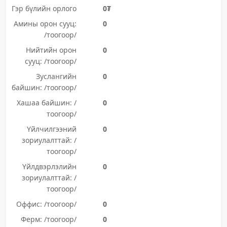
Гэр бүлийн орлого
0₮
Амины орон сууц:
0
/тоогоор/
Нийтийн орон
0
сууц: /тоогоор/
Зуслангийн
0
байшин: /тоогоор/
Хашаа байшин: /
0
тоогоор/
Үйлчилгээний
0
зориулалттай: /
тоогоор/
Үйлдвэрлэлийн
0
зориулалттай: /
тоогоор/
Оффис: /тоогоор/
0
Ферм: /тоогоор/
0