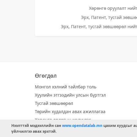
Хөрөнгө оруулалт нийт
Эрх, Патент, тусгай зөвшө
Эрх, Патент, тусгай зөвшөөрөл нийт
Өгөгдөл
Монгол хэлний тайлбар толь
Хуулийн этгээдийн улсын бүртгэл
Тусгай зөвшөөрөл
Төрийн худалдан авах ажиллагаа
Хөрөнгө орлогын мэдүүлэг
Нээлттэй мэдээллийн сан
www.opendatalab.mn
цахим хуудсыг аш
Орон нутгийн хөгжлийн сан
үйлчилгээ авах эрхтэй.
Шилэн данс