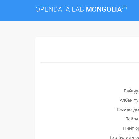
Байгуу
Албан т
Томилогдс
Тайла
Нийт о
Гэр бүлийн о