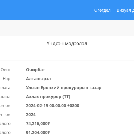
Өгөгдөл
Визуал 
Үндсэн мэдээлэл
Овог
Очирбат
Нэр
Алтангэрэл
ллага
Улсын Ерөнхий прокурорын газар
ушаал
Ахлах прокурор (ТТ)
он он
2024-02-19 00:00:00 +0800
нт он
2024
рлого
74,216,000₮
рлого
91,204,000₮