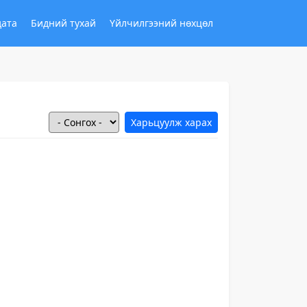
дата
Бидний тухай
Үйлчилгээний нөхцөл