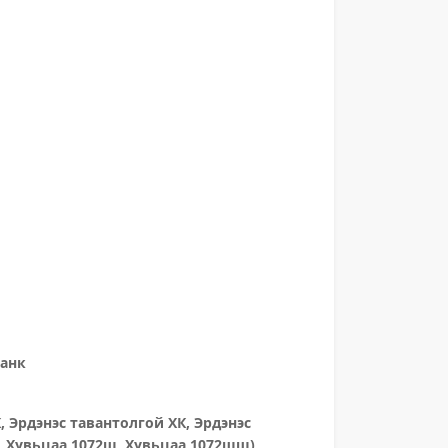
банк
, Эрдэнэс тавантолгой ХК, Эрдэнэс
, Хувьцаа 1072ш, Хувьцаа 1072шш)