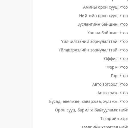
Амины орон сууц: /тоо
Нийтийн орон сууц: /тоо
Зуслангийн байшин: /тоо
Хашаа байшин: /тоо
Үйлчилгээний зориулалттай: /тоо
Үйлдвэрлэлийн зориулалттай: /тоо
Оффис: /тоо
Ферм: /тоо
Гэр: /то
Авто зогсоол: /то
Авто граж: /тоо
Бусад, өвөлжөө, хаваржаа, хүлэмж: /тоо
Орон сууц, барилга байгууламж нийт
Тээврийн хэрэ
Тээврийн хэрэгсэл нийт