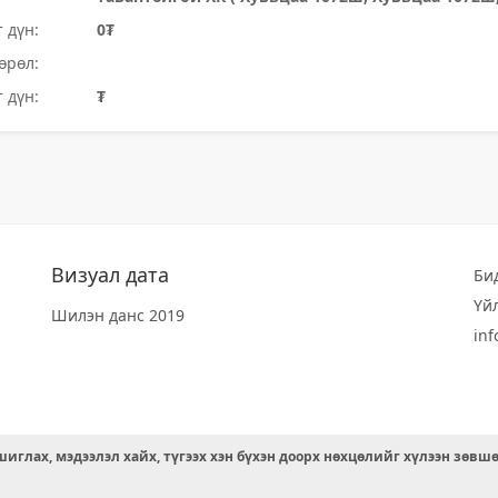
 дүн:
0₮
өрөл:
 дүн:
₮
Визуал дата
Би
Үй
Шилэн данс 2019
in
иглах, мэдээлэл хайх, түгээх хэн бүхэн доорх нөхцөлийг хүлээн зөвш