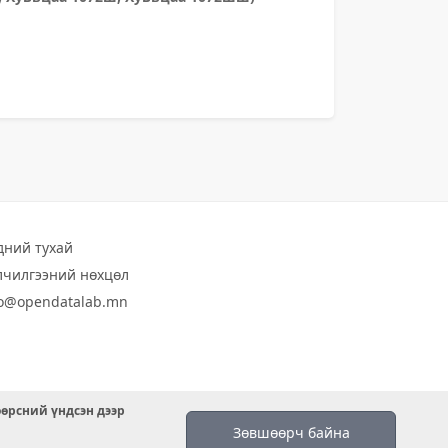
дний тухай
лчилгээний нөхцөл
fo@opendatalab.mn
өөрсний үндсэн дээр
Зөвшөөрч байна