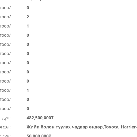
гоор/
0
гоор/
2
гоор/
1
гоор/
0
гоор/
0
гоор/
0
гоор/
0
гоор/
0
огоор/
0
огоор/
1
гоор/
0
гоор/
0
 дүн:
482,500,000₮
гсэл:
Жийп болон туулах чадвар өндөр,Toyota, Harrier-
 дүн:
50,000,000₮