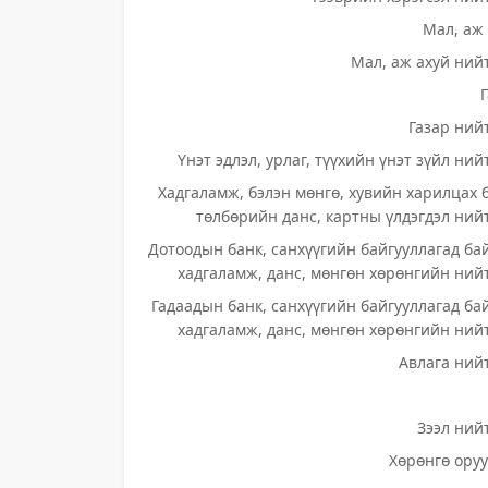
Мал, аж 
Мал, аж ахуй нийт
Газар нийт
Үнэт эдлэл, урлаг, түүхийн үнэт зүйл ний
Хадгаламж, бэлэн мөнгө, хувийн харилцах 
төлбөрийн данс, картны үлдэгдэл нийт
Дотоодын банк, санхүүгийн байгууллагад ба
хадгаламж, данс, мөнгөн хөрөнгийн нийт
Гадаадын банк, санхүүгийн байгууллагад ба
хадгаламж, данс, мөнгөн хөрөнгийн нийт
Авлага нийт
Зээл нийт
Хөрөнгө оруу