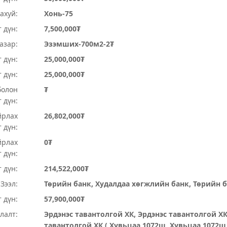
ахуй:
Хонь-75
 дүн:
7,500,000₮
Газар:
Эзэмших-700м2-2₮
 дүн:
25,000,000₮
т дүн:
25,000,000₮
болон
₮
 дүн:
йрлах
26,802,000₮
 дүн:
йрлах
0₮
 дүн:
 дүн:
214,522,000₮
Зээл:
Төрийн банк, Худалдаа хөгжлийн банк, Төрийн 
 дүн:
57,900,000₮
лалт:
Эрдэнэс тавантолгой ХК, Эрдэнэс тавантолгой ХК
тавантолгой ХК ( Хувьцаа 1072ш, Хувьцаа 1072ш