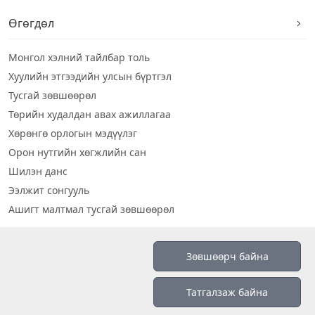
Өгөгдөл
Монгол хэлний тайлбар толь
Хуулийн этгээдийн улсын бүртгэл
Тусгай зөвшөөрөл
Төрийн худалдан авах ажиллагаа
Хөрөнгө орлогын мэдүүлэг
Орон нутгийн хөгжлийн сан
Шилэн данс
Ээлжит сонгууль
Ашигт малтмал тусгай зөвшөөрөл
Визуал дата
Зөвшөөрч байна
Шилэн данс 2019
Татгалзаж байна
Бидний тухай