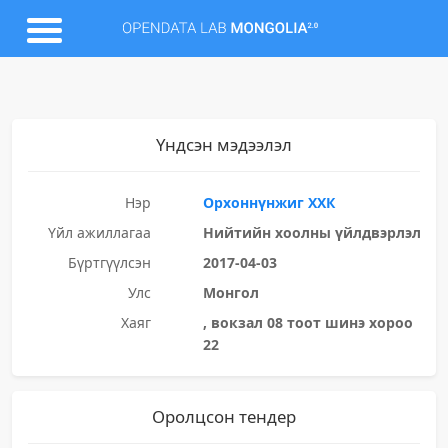
Үндсэн мэдээлэл
Нэр
Орхоннүнжиг ХХК
Үйл ажиллагаа
Нийтийн хоолны үйлдвэрлэл
Бүртгүүлсэн
2017-04-03
Улс
Монгол
Хаяг
, вокзал 08 тоот шинэ хороо
22
Оролцсон тендер