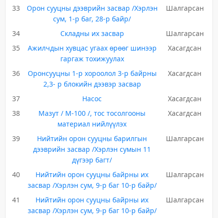
33
Орон сууцны дээврийн засвар /Хэрлэн
Шалгарсан
сум, 1-р баг, 28-р байр/
34
Складны их засвар
Шалгарсан
35
Ажилчдын хувцас угаах өрөөг шинээр
Хасагдсан
гаргаж тохижуулах
36
Оронсууцны 1-р хороолол 3-р байрны
Хасагдсан
2,3- р блокийн дээвэр засвар
37
Насос
Хасагдсан
38
Мазут / М-100 /, тос тосолгооны
Хасагдсан
материал нийлүүлэх
39
Нийтийн орон сууцны барилгын
Шалгарсан
дээврийн засвар /Хэрлэн сумын 11
дүгээр багт/
40
Нийтийн орон сууцны байрны их
Шалгарсан
засвар /Хэрлэн сум, 9-р баг 10-р байр/
41
Нийтийн орон сууцны байрны их
Шалгарсан
засвар /Хэрлэн сум, 9-р баг 10-р байр/