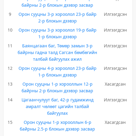
байрны 2-р блокын дээвэр засвар
9
Орон сууцны 3-р хороолол 23-р байр
Илгээгдсэн
2-р блокын дээвэр
10
Орон сууцны 3-р хороолол 19-р байр
Илгээгдсэн
1-р блокын дээвэр
11
Баянцагаан баг, Төмөр замын 3-р
Илгээгдсэн
байрны гадна талд Сагсан бөмбөгийн
талбай байгуулах ажил
12
Орон сууцны 4-р хороолол 23-р байр
Илгээгдсэн
1-р блокын дээвэр
13
Орон сууцны 1-р хорооллын 12-р
Хасагдсан
байрны 2-р блокын дээвэр засвар
14
Цагаанчулуут баг, 42-р гудамжинд
Илгээгдсэн
амралт чөлөөт цагийн талбай
байгуулах
15
Орон сууцны 1-р хорооллын 6-р
Хасагдсан
байрны 2.5-р блокын дээвэр засвар