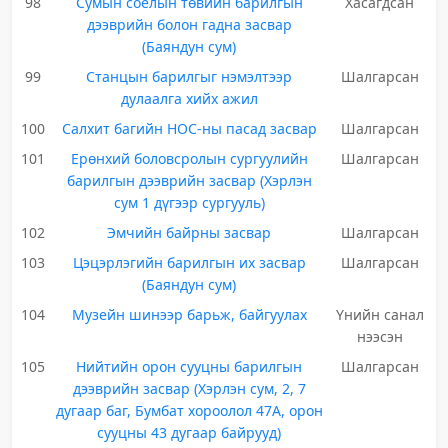
98
Сумын соёлын төвийн барилгын
Хасагдсан
дээврийн болон гадна засвар
(Баяндун сум)
99
Станцын барилгыг нэмэлтээр
Шалгарсан
дулаалга хийх ажил
100
Салхит багийн НОС-ны пасад засвар
Шалгарсан
101
Ерөнхий боловсролын сургуулийн
Шалгарсан
барилгын дээврийн засвар (Хэрлэн
сум 1 дүгээр сургууль)
102
Эмчийн байрны засвар
Шалгарсан
103
Цэцэрлэгийн барилгын их засвар
Шалгарсан
(Баяндун сум)
104
Музейн шинээр барьж, байгуулах
Үнийн санал
нээсэн
105
Нийтийн орон сууцны барилгын
Шалгарсан
дээврийн засвар (Хэрлэн сум, 2, 7
дугаар баг, Бумбат хороолол 47А, орон
сууцны 43 дугаар байрууд)