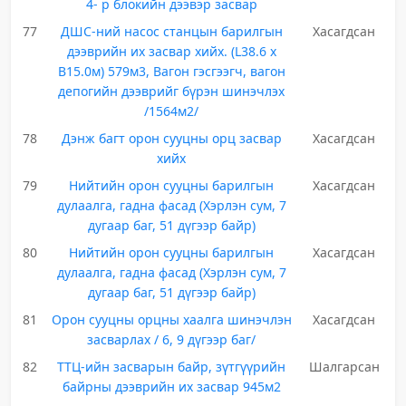
4- р блокийн дээвэр засвар
77
ДШС-ний насос станцын барилгын
Хасагдсан
дээврийн их засвар хийх. (L38.6 х
B15.0м) 579м3, Вагон гэсгээгч, вагон
депогийн дээврийг бүрэн шинэчлэх
/1564м2/
78
Дэнж багт орон сууцны орц засвар
Хасагдсан
хийх
79
Нийтийн орон сууцны барилгын
Хасагдсан
дулаалга, гадна фасад (Хэрлэн сум, 7
дугаар баг, 51 дүгээр байр)
80
Нийтийн орон сууцны барилгын
Хасагдсан
дулаалга, гадна фасад (Хэрлэн сум, 7
дугаар баг, 51 дүгээр байр)
81
Орон сууцны орцны хаалга шинэчлэн
Хасагдсан
засварлах / 6, 9 дүгээр баг/
82
ТТЦ-ийн засварын байр, зүтгүүрийн
Шалгарсан
байрны дээврийн их засвар 945м2