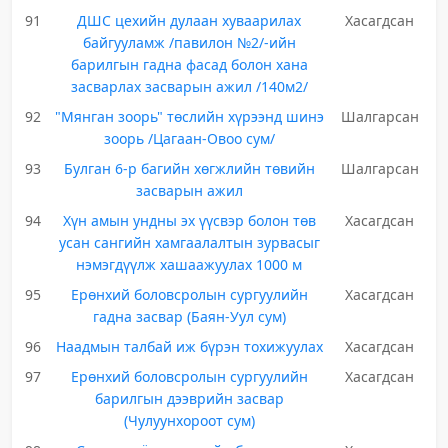
91
ДШС цехийн дулаан хуваарилах
Хасагдсан
байгууламж /павилон №2/-ийн
барилгын гадна фасад болон хана
засварлах засварын ажил /140м2/
92
"Мянган зоорь" төслийн хүрээнд шинэ
Шалгарсан
зоорь /Цагаан-Овоо сум/
93
Булган 6-р багийн хөгжлийн төвийн
Шалгарсан
засварын ажил
94
Хүн амын ундны эх үүсвэр болон төв
Хасагдсан
усан сангийн хамгаалалтын зурвасыг
нэмэгдүүлж хашаажуулах 1000 м
95
Ерөнхий боловсролын сургуулийн
Хасагдсан
гадна засвар (Баян-Уул сум)
96
Наадмын талбай иж бүрэн тохижуулах
Хасагдсан
97
Ерөнхий боловсролын сургуулийн
Хасагдсан
барилгын дээврийн засвар
(Чулуунхороот сум)