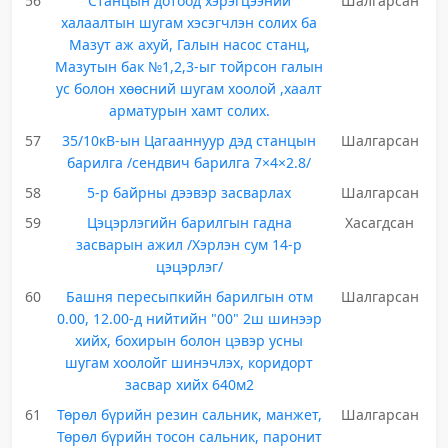
56
Станцын дотоод хэрэгцээний
Шалгарсан
халаалтын шугам хэсэгчлэн солих ба
Мазут аж ахуй, Галын насос станц,
Мазутын бак №1,2,3-ыг тойрсон галын
ус болон хөөсний шугам хоолой ,хаалт
арматурын хамт солих.
57
35/10кВ-ын Цагааннуур дэд станцын
Шалгарсан
барилга /сендвич барилга 7×4×2.8/
58
5-р байрны дээвэр засварлах
Шалгарсан
59
Цэцэрлэгийн барилгын гадна
Хасагдсан
засварын ажил /Хэрлэн сум 14-р
цэцэрлэг/
60
Башня пересыпкийн барилгын отм
Шалгарсан
0.00, 12.00-д нийтийн "00" 2ш шинээр
хийх, бохирын болон цэвэр усны
шугам хоолойг шинэчлэх, коридорт
засвар хийх 640м2
61
Төрөл бүрийн резин сальник, манжет,
Шалгарсан
Төрөл бүрийн тосон сальник, паронит