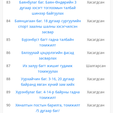
83
Баянбулаг баг. Баян-Өндөрийн 3
Хасагдсан
дугаар хэсэгт тоглоомын талбай
шинээр байгуулах
84
Баянцагаан баг. 18 дугаар сургуулийн
Хасагдсан
спорт заалны шалны хэсэгчилсэн
засвар
85
Бүрэнбүст багт гадна талбайн
Хасагдсан
тохижилт
86
Бялзуухай цэцэрлэгийн фасад
Хасагдсан
засварлах
87
Их залуу багт жишиг гудамж
Шалгарсан
тохижуулах
88
Уурхайчин баг. 3-16, 20 дугаар
Хасагдсан
байранд явган хүний зам хийх
89
Хүрэнбулаг баг. 4-14-р байрны гадна
Хасагдсан
тохижилт
90
Хяналтын постын барилга, тохижилт
Хасагдсан
/5 дугаар баг/