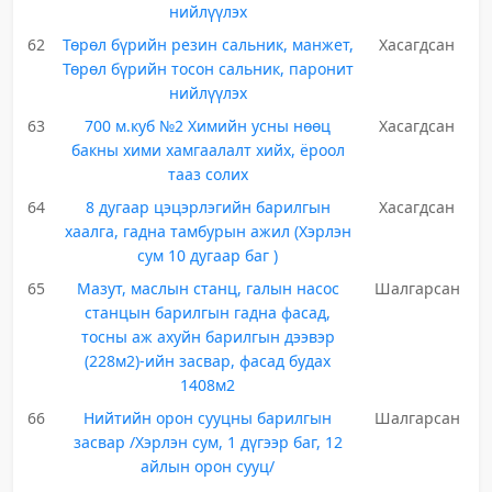
нийлүүлэх
62
Төрөл бүрийн резин сальник, манжет,
Хасагдсан
Төрөл бүрийн тосон сальник, паронит
нийлүүлэх
63
700 м.куб №2 Химийн усны нөөц
Хасагдсан
бакны хими хамгаалалт хийх, ёроол
тааз солих
64
8 дугаар цэцэрлэгийн барилгын
Хасагдсан
хаалга, гадна тамбурын ажил (Хэрлэн
сум 10 дугаар баг )
65
Мазут, маслын станц, галын насос
Шалгарсан
станцын барилгын гадна фасад,
тосны аж ахуйн барилгын дээвэр
(228м2)-ийн засвар, фасад будах
1408м2
66
Нийтийн орон сууцны барилгын
Шалгарсан
засвар /Хэрлэн сум, 1 дүгээр баг, 12
айлын орон сууц/