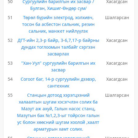
50
Сургуулийн барилгын их засвар /
Хасагдсан
Булган, Хишиг-Өндөр сум/
51
Төрөл бүрийн электрод, холхивч,
Шалгарсан
тосон ба асбестон сальник, резин
сальник, манжет нийлүүлэх
52
ДГТ-ийн 2,3-р байр, 3-6,7,17-р байрны
Хасагдсан
дундах тоглоомын талбайг сэргээн
засварлах
53
"Хан-Уул" сургуулийн барилгын их
Хасагдсан
засвар
54
Согоот баг, 14-р сургуулийн дээвэр,
Хасагдсан
сантехник
55
Станцын дотоод хэрэгцээний
Шалгарсан
халаалтын шугам хэсэгчлэн солих ба
Мазут аж ахуй, Галын насос станц,
Мазутын бак №1,2,3-ыг тойрсон галын
ус болон хөөсний шугам хоолой ,хаалт
арматурын хамт солих.