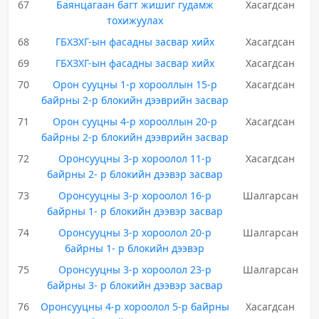
67
Баянцагаан багт жишиг гудамж
Хасагдсан
тохижуулах
68
ГБХЗХГ-ын фасадны засвар хийх
Хасагдсан
69
ГБХЗХГ-ын фасадны засвар хийх
Хасагдсан
70
Орон сууцны 1-р хорооллын 15-р
Хасагдсан
байрны 2-р блокийн дээврийн засвар
71
Орон сууцны 4-р хорооллын 20-р
Хасагдсан
байрны 2-р блокийн дээврийн засвар
72
Оронсууцны 3-р хороолол 11-р
Хасагдсан
байрны 2- р блокийн дээвэр засвар
73
Оронсууцны 3-р хороолол 16-р
Шалгарсан
байрны 1- р блокийн дээвэр засвар
74
Оронсууцны 3-р хороолол 20-р
Шалгарсан
байрны 1- р блокийн дээвэр
75
Оронсууцны 3-р хороолол 23-р
Шалгарсан
байрны 3- р блокийн дээвэр засвар
76
Оронсууцны 4-р хороолол 5-р байрны
Хасагдсан