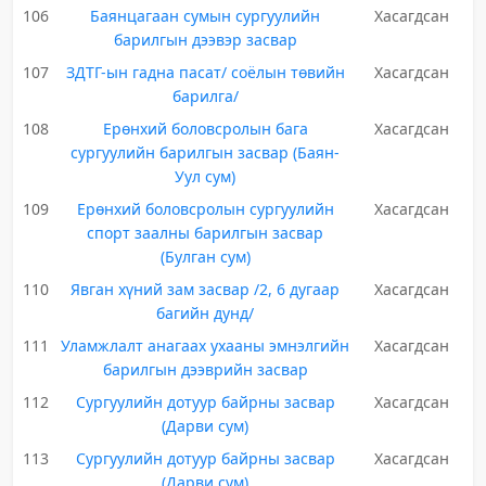
106
Баянцагаан сумын сургуулийн
Хасагдсан
барилгын дээвэр засвар
107
ЗДТГ-ын гадна пасат/ соёлын төвийн
Хасагдсан
барилга/
108
Ерөнхий боловсролын бага
Хасагдсан
сургуулийн барилгын засвар (Баян-
Уул сум)
109
Ерөнхий боловсролын сургуулийн
Хасагдсан
спорт заалны барилгын засвар
(Булган сум)
110
Явган хүний зам засвар /2, 6 дугаар
Хасагдсан
багийн дунд/
111
Уламжлалт анагаах ухааны эмнэлгийн
Хасагдсан
барилгын дээврийн засвар
112
Сургуулийн дотуур байрны засвар
Хасагдсан
(Дарви сум)
113
Сургуулийн дотуур байрны засвар
Хасагдсан
(Дарви сум)