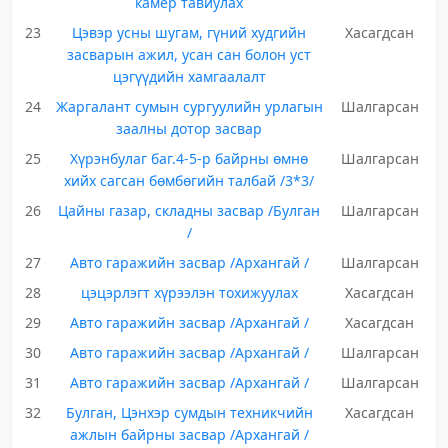
камер тавиулах
23
Цэвэр усны шугам, гүний худгийн
Хасагдсан
засварын ажил, усан сан болон уст
цэгүүдийн хамгаалалт
24
Жаргалант сумын сургуулийн урлагын
Шалгарсан
заалны дотор засвар
25
Хүрэнбулаг баг.4-5-р байрны өмнө
Шалгарсан
хийх сагсан бөмбөгийн талбай /3*3/
26
Цайны газар, складны засвар /Булган
Шалгарсан
/
27
Авто гаражийн засвар /Архангай /
Шалгарсан
28
цэцэрлэгт хүрээлэн тохижуулах
Хасагдсан
29
Авто гаражийн засвар /Архангай /
Хасагдсан
30
Авто гаражийн засвар /Архангай /
Шалгарсан
31
Авто гаражийн засвар /Архангай /
Шалгарсан
32
Булган, Цэнхэр сумдын техникчийн
Хасагдсан
ажлын байрны засвар /Архангай /