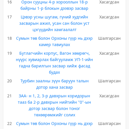
16
Орон сууцны 4-р хорооллын 18-р
Хасагдсан
байрны 1-р блокын дээвэр засвар
17
Цэвэр усны шугам, гүний худгийн
Хасагдсан
засварын ажил, усан сан болон уст
цэгүүдийн хамгаалалт
18
Сумын төв болон Орхоны гүүр нь дээр
Шалгарсан
камер тавиулах
19
Бутлагчийн корпус, Вагон хөмрөгч,
Хасагдсан
нүүрс хувиарлах байгууламж УП-1-ийн
гадна барилгын засвар хийж фасад
будах
20
Турбин заалны зүүн баруун талын
Шалгарсан
дотор хана засвар
21
ЗАА- н 1, 2, 3-р давхрын коридорын
Хасагдсан
тааз ба 2-р давхрын нийтийн "0"-ын
дотор засвар болон тоног
төхөөрөмжийг солих
22
Сумын төв болон Орхоны гүүр нь дээр
Шалгарсан