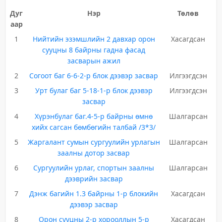
Дуг
Нэр
Төлөв
аар
1
Нийтийн эзэмшлийн 2 давхар орон
Хасагдсан
сууцны 8 байрны гадна фасад
засварын ажил
2
Согоот баг 6-6-2-р блок дээвэр засвар
Илгээгдсэн
3
Урт булаг баг 5-18-1-р блок дээвэр
Илгээгдсэн
засвар
4
Хүрэнбулаг баг.4-5-р байрны өмнө
Шалгарсан
хийх сагсан бөмбөгийн талбай /3*3/
5
Жаргалант сумын сургуулийн урлагын
Шалгарсан
заалны дотор засвар
6
Сургуулийн урлаг, спортын заалны
Шалгарсан
дээврийн засвар
7
Дэнж багийн 1.3 байрны 1-р блокийн
Хасагдсан
дээвэр засвар
8
Орон сууцны 2-р хорооллын 5-р
Хасагдсан