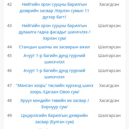
42
Нийтийн орон сууцны барилгын
Хасагдсан
дээврийн засвар /Хэрлэн сумын 11
дүгээр багт/
43
Нийтийн орон сууцны барилгын
Шалгарсан
дулаалга гадна фасадыг шинэчлэх /
Хэрлэн сум/
44
Станцын шалны их засварын ажил
Шалгарсан
45
Ачуут 1-р багийн дунд гүүрний
Шалгарсан
шинэчлэл
46
Ачуут 1-р багийн дунд гүүрний
Шалгарсан
шинэчлэл
47
"Мянган зоорь" төслийн хүрээнд шинэ
Хасагдсан
зоорь /Цагаан-Овоо сум/
48
Эрүүл мэндийн төвийн их засвар /
Хасагдсан
Борнуур сум/
49
Цэцэрлэгийн барилгын дээврийн
Шалгарсан
засвар (Булган сум)