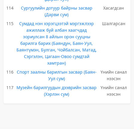
114
Сургуулийн дотуур байрны засвар
Хасагдсан
(Дарви сум)
115
Сумдад нэн хэрэгцээтэй мэргэжлээр
Шалгарсан
ажиллаж буй албан хаагчдад
зориулсан 8 айлын орон сууцны
барилга барих (Баяндун, Баян-Уул,
Баянтүмэн, Булган, Чойбалсан, Матад,
Сэргэлэн, Цагаан-Овоо сумдтай
хамтран)
116
Спорт заалны барилгын засвар (Баян-
Үнийн санал
Уул сум)
нээсэн
117
Музейн барилгуудын дээврийн засвар
Үнийн санал
(Хэрлэн сум)
нээсэн