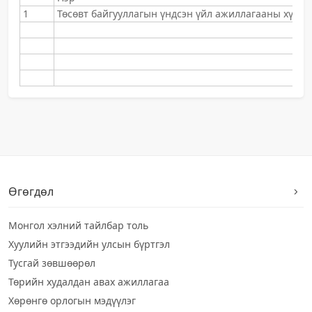
1
Төсөвт байгууллагын үндсэн үйл ажиллагааны хүрээ
Өгөгдөл
Монгол хэлний тайлбар толь
Хуулийн этгээдийн улсын бүртгэл
Тусгай зөвшөөрөл
Төрийн худалдан авах ажиллагаа
Хөрөнгө орлогын мэдүүлэг