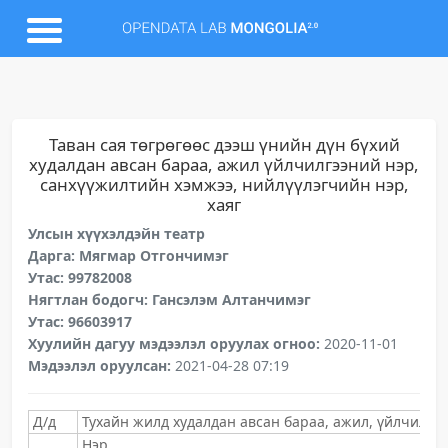
Таван сая төгрөгөөс дээш үнийн дүн бүхий
худалдан авсан бараа, ажил үйлчилгээний нэр,
санхүүжилтийн хэмжээ, нийлүүлэгчийн нэр,
хаяг
Улсын хүүхэлдэйн театр
Дарга: Мягмар Отгончимэг
Утас: 99782008
Нягтлан бодогч: Гансэлэм Алтанчимэг
Утас: 96603917
Хуулийн дагуу мэдээлэл оруулах огноо:
2020-11-01
Мэдээлэл оруулсан:
2021-04-28 07:19
Д/д
Тухайн жилд худалдан авсан бараа, ажил, үйлчилгэ
Нэр