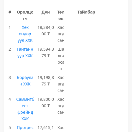
#
Оролцо
Дүн
Төл
Тайлбар
гч
өв
1
Хөх
18,384,0
Хас
өндөр
00 ₮
агд
уул ХХК
сан
2
Ганганн
19,594,3
Ша
үүр ХХК
79 ₮
лга
рса
н
3
Борбула
19,198,8
Хас
н ХХК
79 ₮
агд
сан
4
Саммитб
19,800,0
Хас
ест
00 ₮
агд
фрейнд
сан
ХХК
5
Прогрес
17,615,1
Хас