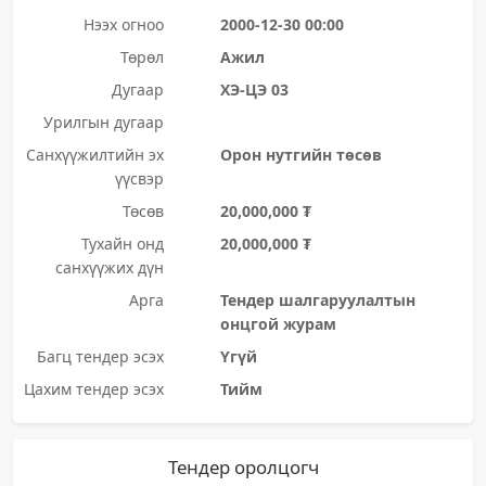
Нээх огноо
2000-12-30 00:00
Төрөл
Ажил
Дугаар
ХЭ-ЦЭ 03
Урилгын дугаар
Санхүүжилтийн эх
Орон нутгийн төсөв
үүсвэр
Төсөв
20,000,000 ₮
Тухайн онд
20,000,000 ₮
санхүүжих дүн
Арга
Тендер шалгаруулалтын
онцгой журам
Багц тендер эсэх
Үгүй
Цахим тендер эсэх
Тийм
Тендер оролцогч