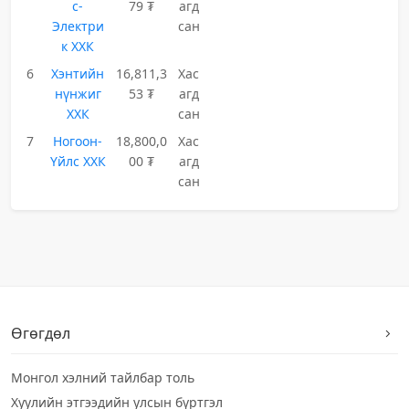
с-
79 ₮
агд
Электри
сан
к ХХК
6
Хэнтийн
16,811,3
Хас
нүнжиг
53 ₮
агд
ХХК
сан
7
Ногоон-
18,800,0
Хас
Үйлс ХХК
00 ₮
агд
сан
Өгөгдөл
Монгол хэлний тайлбар толь
Хуулийн этгээдийн улсын бүртгэл