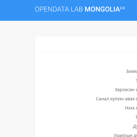
Захи
Зарласан 
Санал хүлээн авах 
Нээх 
Д
Урилгын д