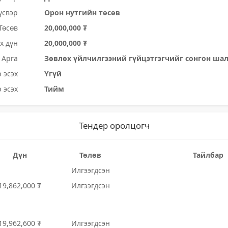
үсвэр
Орон нутгийн төсөв
Төсөв
20,000,000 ₮
х дүн
20,000,000 ₮
Арга
Зөвлөх үйлчилгээний гүйцэтгэгчийг сонгон ша
 эсэх
Үгүй
 эсэх
Тийм
Тендер оролцогч
Дүн
Төлөв
Тайлбар
Илгээгдсэн
19,862,000 ₮
Илгээгдсэн
19,962,600 ₮
Илгээгдсэн