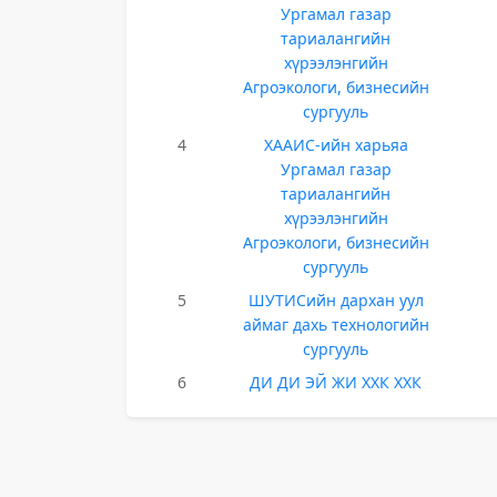
Ургамал газар
тариалангийн
хүрээлэнгийн
Агроэкологи, бизнесийн
сургууль
4
ХААИС-ийн харьяа
Ургамал газар
тариалангийн
хүрээлэнгийн
Агроэкологи, бизнесийн
сургууль
5
ШУТИСийн дархан уул
аймаг дахь технологийн
сургууль
6
ДИ ДИ ЭЙ ЖИ ХХК ХХК