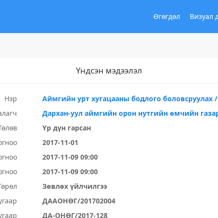
Өгөгдөл
Визуал 
Үндсэн мэдээлэл
Нэр
Аймгийн урт хугацааны бодлого боловсруулах /
алагч
Дархан-уул аймгийн орон нутгийн өмчийн газа
Төлөв
Үр дүн гарсан
огноо
2017-11-01
огноо
2017-11-09 09:00
огноо
2017-11-09 09:00
Төрөл
Зөвлөх үйлчилгээ
угаар
ДААОНӨГ/201702004
угаар
ДА-ОНӨГ/2017-128