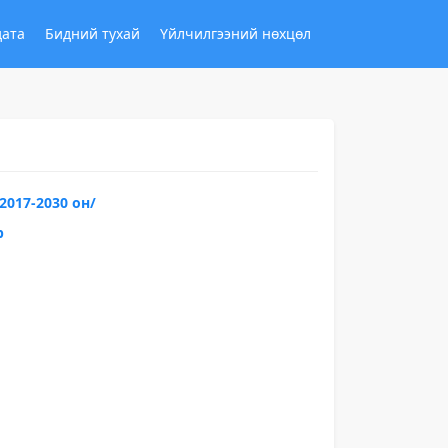
дата
Бидний тухай
Үйлчилгээний нөхцөл
2017-2030 он/
р