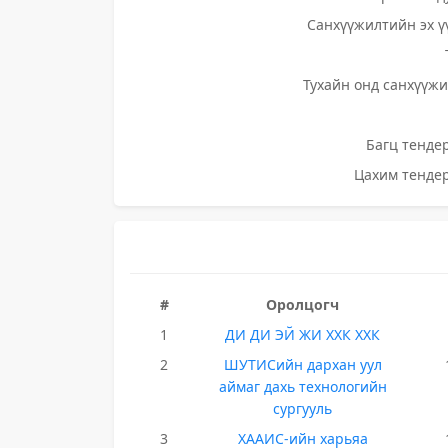
Санхүүжилтийн эх ү
Тухайн онд санхүүжи
Багц тендер
Цахим тендер
#
Оролцогч
1
ДИ ДИ ЭЙ ЖИ ХХК ХХК
2
ШУТИСийн дархан уул
аймаг дахь технологийн
сургууль
3
ХААИС-ийн харьяа