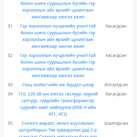
болон шинэ суурьшлын бүсийн гэр
хорооллын айл өрхийг цахилгаан
хангамжаар хангах ажил
31
Гэр хорооллын хүчдэлийн уналттай
Хасагдсан
болон шинэ суурьшлын бүсийн гэр
хорооллын айл өрхийг цахилгаан
хангамжаар хангах ажил
32
Гэр хорооллын хүчдэлийн уналттай
Хасагдсан
болон шинэ суурьшлын бүсийн гэр
хорооллын айл өрхийг цахилгаан
хангамжаар хангах ажил
33
Секц холбогчийн иж бүрдэл шкаф
Илгээгдсэн
34
110, 220 кВ-ын элегаз таслуур, хуурай
Хасагдсан
салгуур, гүйдлийн трансформатор
суурийн хамт нийлүүлэх (ИХБ-4-ийн
АТ1, АТ2)
35
Сэлэнгэ амралт, аялал жуучлалын
Шалгарсан
цогцолборын Төв хуваарилах дэд 2-р
станцаас Сэлэнгэ амралтын бааз руу