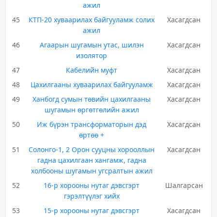
ажил
45
КТП-20 хуваарилах байгууламж солих
Хасагдсан
ажил
46
Агаарын шугамын утас, шилэн
Хасагдсан
изолятор
47
Кабелийн муфт
Хасагдсан
48
Цахилгааны хуваарилах байгууламж
Хасагдсан
49
Ханбогд сумын төвийн цахилгааны
Хасагдсан
шугамын өргөтгөлийн ажил
50
Иж бүрэн трансформаторын дэд
Хасагдсан
өртөө +
51
Солонго-1, 2 Орон сууцны хорооллын
Хасагдсан
гадна цахилгаан хангамж, гадна
холбооны шугамын угсралтын ажил
52
16-р хорооны нутаг дэвсгэрт
Шалгарсан
гэрэлтүүлэг хийх
53
15-р хорооны нутаг дэвсгэрт
Хасагдсан