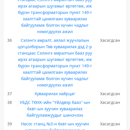
ирэх агаарын шугамыг өргөтгөж, иж
бүрэн трансформаторын пункт 149-г
хаалттай цахилгаан хуваарилах
байгууламж болгон хүчин чадлыг
нэмэгдүүлэх ажил
36
Сэлэнгэ амралт, аялал жуучлалын
Хасагдсан
цогцолборын Төв хуваарилах дэд 2-р
станцаас Сэлэнгэ амралтын бааз руу
ирэх агаарын шугамыг өргөтгөж, иж
бүрэн трансформаторын пункт 149-г
хаалттай цахилгаан хуваарилах
байгууламж болгон хүчин чадлыг
нэмэгдүүлэх ажил
37
Хуваарилах хайрцаг
Хасагдсан
38
УБДС ТӨХК-ийн "Үйлдвэр бааз"-ын
Хасагдсан
6квт-ын хуучин хуваарилах
байгууламжуудыг шинэчлэх
39
Насос станц №3-н 6квт-ын хуучин
Хасагдсан