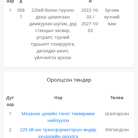
аар
д
й
1
008
220кВ болон түүнээс
2022-10-
Эрчим
7
дээш цахилгаан
03 /
хүчний
дамжуулах шугам, дэд
2027-10-
яам
станцын засвар,
03
угсралт, түүний
туршилт тохируулга,
дагалдах ажил,
үйлчилгээ эрхлэх
Оролцсон тендер
Дуг
Нэр
Төлөв
аар
1
Механик цехийн тоног төхөөрөмж
Шалгарсан
нийлүүлэх
2
220 кВ-ын трансформаторын өндөр
Илгээгдсэн
хүчдэлийн оруулга