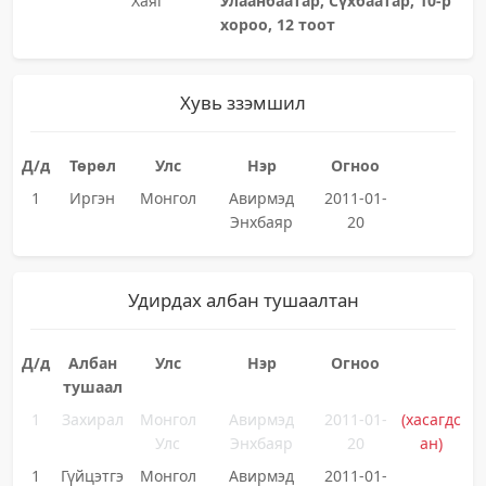
Хаяг
Улаанбаатар, Сүхбаатар, 10-р
хороо, 12 тоот
Хувь ззэмшил
Д/д
Төрөл
Улс
Нэр
Огноо
1
Иргэн
Монгол
Авирмэд
2011-01-
Энхбаяр
20
Удирдах албан тушаалтан
Д/д
Албан
Улс
Нэр
Огноо
тушаал
1
Захирал
Монгол
Авирмэд
2011-01-
(хасагдс
Улс
Энхбаяр
20
ан)
1
Гүйцэтгэ
Монгол
Авирмэд
2011-01-