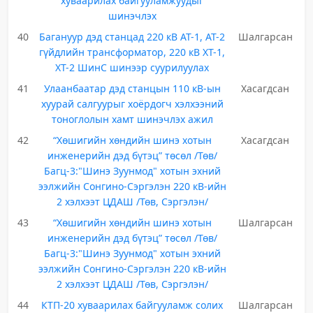
хуваарилах байгууламжуудыг
шинэчлэх
40
Багануур дэд станцад 220 кВ АТ-1, АТ-2
Шалгарсан
гүйдлийн трансформатор, 220 кВ ХТ-1,
ХТ-2 ШинС шинээр суурилуулах
41
Улаанбаатар дэд станцын 110 кВ-ын
Хасагдсан
хуурай салгуурыг хоёрдогч хэлхээний
тоноглолын хамт шинэчлэх ажил
42
“Хөшигийн хөндийн шинэ хотын
Хасагдсан
инженерийн дэд бүтэц” төсөл /Төв/
Багц-3:"Шинэ Зуунмод" хотын эхний
ээлжийн Сонгино-Сэргэлэн 220 кВ-ийн
2 хэлхээт ЦДАШ /Төв, Сэргэлэн/
43
“Хөшигийн хөндийн шинэ хотын
Шалгарсан
инженерийн дэд бүтэц” төсөл /Төв/
Багц-3:"Шинэ Зуунмод" хотын эхний
ээлжийн Сонгино-Сэргэлэн 220 кВ-ийн
2 хэлхээт ЦДАШ /Төв, Сэргэлэн/
44
КТП-20 хуваарилах байгууламж солих
Шалгарсан