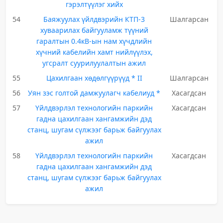
гэрэлтүүлэг хийх
54
Баяжуулах үйлдвэрийн КТП-3
Шалгарсан
хуваарилах байгууламж түүний
гаралтын 0.4кВ-ын нам хүчдлийн
хүчний кабелийн хамт нийлүүлэх,
угсралт суурилуулалтын ажил
55
Цахилгаан хөдөлгүүрүүд * II
Шалгарсан
56
Уян зэс голтой дамжуулагч кабелиуд *
Хасагдсан
57
Үйлдвэрлэл технологийн паркийн
Хасагдсан
гадна цахилгаан хангамжийн дэд
станц, шугам сүлжээг барьж байгуулах
ажил
58
Үйлдвэрлэл технологийн паркийн
Хасагдсан
гадна цахилгаан хангамжийн дэд
станц, шугам сүлжээг барьж байгуулах
ажил