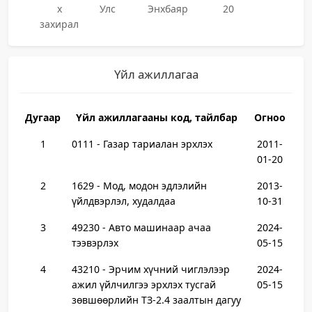
х
Улс
Энхбаяр
20
захирал
Үйл ажиллагаа
Дугаар
Үйл ажиллагааны код, тайлбар
Огноо
1
0111 - Газар тариалан эрхлэх
2011-
01-20
2
1629 - Мод, модон эдлэлийн
2013-
үйлдвэрлэл, худалдаа
10-31
3
49230 - Авто машинаар ачаа
2024-
тээвэрлэх
05-15
4
43210 - Эрчим хүчний чиглэлээр
2024-
ажил үйлчилгээ эрхлэх тусгай
05-15
зөвшөөрлийн ТЗ-2.4 заалтын дагуу