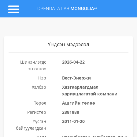
Үндсэн мэдээлэл
Шинэчлэгдс
2026-04-22
эн огноо
Нэр
Вест-Энержи
Хэлбэр
Хязгаарлагдмал
хариуцлагатай компани
Төрөл
Ашгийн төлөө
Регистер
2881888
Үүсгэн
2011-01-20
байгуулагдсан