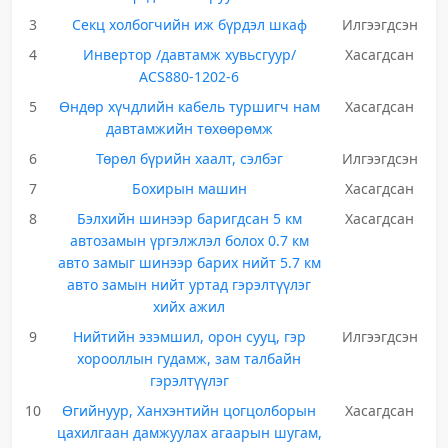
3
Секц холбогчийн иж бүрдэл шкаф
Илгээгдсэн
4
Инвертор /давтамж хувьсгуур/
Хасагдсан
ACS880-1202-6
5
Өндөр хүчдлийн кабель туршигч нам
Хасагдсан
давтамжийн төхөөрөмж
6
Төрөл бүрийн хаалт, сэлбэг
Илгээгдсэн
7
Бохирын машин
Хасагдсан
8
Бэлхийн шинээр баригдсан 5 км
Хасагдсан
автозамын үргэлжлэл болох 0.7 км
авто замыг шинээр барих нийт 5.7 км
авто замын нийт уртад гэрэлтүүлэг
хийх ажил
9
Нийтийн эзэмшил, орон сууц, гэр
Илгээгдсэн
хорооллын гудамж, зам талбайн
гэрэлтүүлэг
10
Өгийнуур, Ханхэнтийн цогцолборын
Хасагдсан
цахилгаан дамжуулах агаарын шугам,