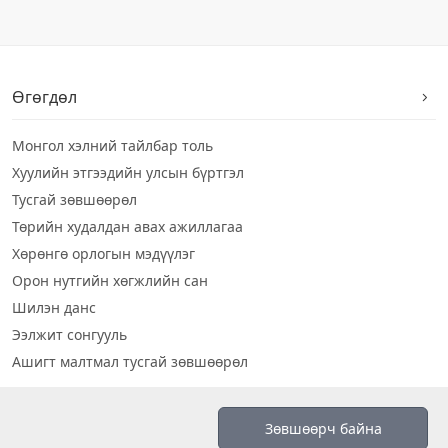
Өгөгдөл
Монгол хэлний тайлбар толь
Хуулийн этгээдийн улсын бүртгэл
Тусгай зөвшөөрөл
Төрийн худалдан авах ажиллагаа
Хөрөнгө орлогын мэдүүлэг
Орон нутгийн хөгжлийн сан
Шилэн данс
Ээлжит сонгууль
Ашигт малтмал тусгай зөвшөөрөл
Визуал дата
Зөвшөөрч байна
Шилэн данс 2019