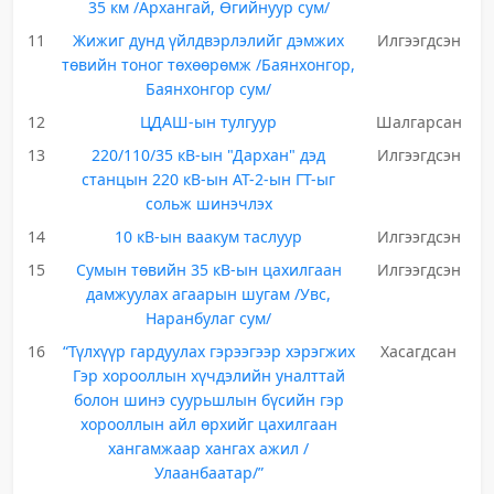
35 км /Архангай, Өгийнуур сум/
11
Жижиг дунд үйлдвэрлэлийг дэмжих
Илгээгдсэн
төвийн тоног төхөөрөмж /Баянхонгор,
Баянхонгор сум/
12
ЦДАШ-ын тулгуур
Шалгарсан
13
220/110/35 кВ-ын "Дархан" дэд
Илгээгдсэн
станцын 220 кВ-ын АТ-2-ын ГТ-ыг
сольж шинэчлэх
14
10 кВ-ын ваакум таслуур
Илгээгдсэн
15
Сумын төвийн 35 кВ-ын цахилгаан
Илгээгдсэн
дамжуулах агаарын шугам /Увс,
Наранбулаг сум/
16
“Түлхүүр гардуулах гэрээгээр хэрэгжих
Хасагдсан
Гэр хорооллын хүчдэлийн уналттай
болон шинэ суурьшлын бүсийн гэр
хорооллын айл өрхийг цахилгаан
хангамжаар хангах ажил /
Улаанбаатар/”