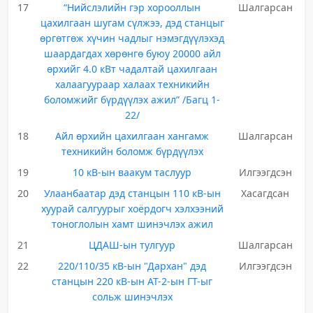
17
“Нийслэлийн гэр хорооллын
Шалгарсан
цахилгаан шугам сүлжээ, дэд станцыг
өргөтгөж хүчин чадлыг нэмэгдүүлэхэд
шаардагдах хөрөнгө буюу 20000 айл
өрхийг 4.0 кВт чадалтай цахилгаан
халаагуураар халаах техникийн
боломжийг бүрдүүлэх ажил” /Багц 1-
22/
18
Айл өрхийн цахилгаан хангамж
Шалгарсан
техникийн боломж бүрдүүлэх
19
10 кВ-ын ваакум таслуур
Илгээгдсэн
20
Улаанбаатар дэд станцын 110 кВ-ын
Хасагдсан
хуурай салгуурыг хоёрдогч хэлхээний
тоноглолын хамт шинэчлэх ажил
21
ЦДАШ-ын тулгуур
Шалгарсан
22
220/110/35 кВ-ын "Дархан" дэд
Илгээгдсэн
станцын 220 кВ-ын АТ-2-ын ГТ-ыг
сольж шинэчлэх