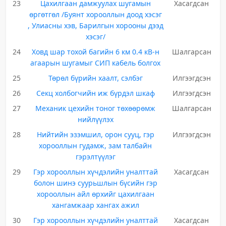
23
Цахилгаан дамжуулах шугамын
Хасагдсан
өргөтгөл /Буянт хорооллын доод хэсэг
, Улиасны хэв, Барилгын хорооны дээд
хэсэг/
24
Ховд шар тохой багийн 6 км 0.4 кВ-н
Шалгарсан
агаарын шугамыг СИП кабель болгох
25
Төрөл бүрийн хаалт, сэлбэг
Илгээгдсэн
26
Секц холбогчийн иж бүрдэл шкаф
Илгээгдсэн
27
Механик цехийн тоног төхөөрөмж
Шалгарсан
нийлүүлэх
28
Нийтийн эзэмшил, орон сууц, гэр
Илгээгдсэн
хорооллын гудамж, зам талбайн
гэрэлтүүлэг
29
Гэр хорооллын хүчдэлийн уналттай
Хасагдсан
болон шинэ суурьшлын бүсийн гэр
хорооллын айл өрхийг цахилгаан
хангамжаар хангах ажил
30
Гэр хорооллын хүчдэлийн уналттай
Хасагдсан