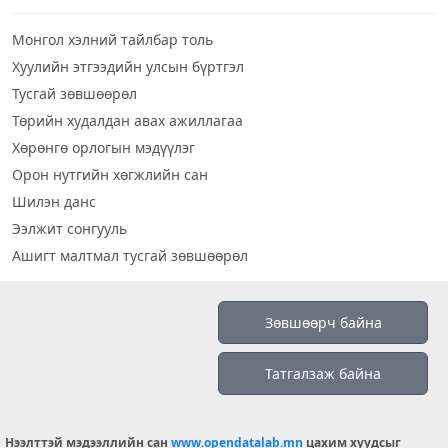
Монгол хэлний тайлбар толь
Хуулийн этгээдийн улсын бүртгэл
Тусгай зөвшөөрөл
Төрийн худалдан авах ажиллагаа
Хөрөнгө орлогын мэдүүлэг
Орон нутгийн хөгжлийн сан
Шилэн данс
Ээлжит сонгууль
Ашигт малтмал тусгай зөвшөөрөл
Визуал дата
Зөвшөөрч байна
Шилэн данс 2019
Татгалзаж байна
Бидний тухай
Үйлчилгээний нөхцөл
info@opendatalab.mn
Нээлттэй мэдээллийн сан
www.opendatalab.mn
цахим хуудсыг