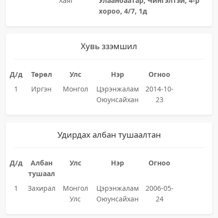
Хаяг
Улаанбаатар, Чингэлтэй, 4-р
хороо, 4/7, 1д
Хувь ззэмшил
Д/д
Төрөл
Улс
Нэр
Огноо
1
Иргэн
Монгол
Цэрэнжалам
2014-10-
Оюунсайхан
23
Удирдах албан тушаалтан
Д/д
Албан
Улс
Нэр
Огноо
тушаал
1
Захирал
Монгол
Цэрэнжалам
2006-05-
Улс
Оюунсайхан
24