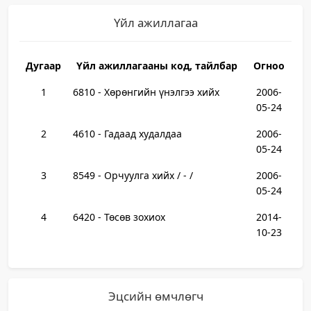
Үйл ажиллагаа
Дугаар
Үйл ажиллагааны код, тайлбар
Огноо
1
6810 - Хөрөнгийн үнэлгээ хийх
2006-
05-24
2
4610 - Гадаад худалдаа
2006-
05-24
3
8549 - Орчуулга хийх / - /
2006-
05-24
4
6420 - Төсөв зохиох
2014-
10-23
Эцсийн өмчлөгч