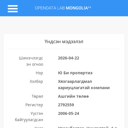
Үндсэн мэдээлэл
Шинэчлэгдс
2026-04-22
эн огноо
Нэр
Ю Би пропертиз
Хэлбэр
Хязгаарлагдмал
хариуцлагатай компани
Төрөл
Ашгийн төлөө
Регистер
2792559
Үүсгэн
2006-05-24
байгуулагдсан