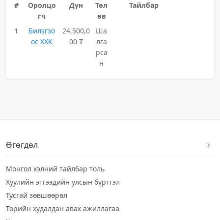
#
Оролцо
Дүн
Төл
Тайлбар
гч
өв
1
Билэгзо
24,500,0
Ша
ос ХХК
00 ₮
лга
рса
н
Өгөгдөл
Монгол хэлний тайлбар толь
Хуулийн этгээдийн улсын бүртгэл
Тусгай зөвшөөрөл
Төрийн худалдан авах ажиллагаа