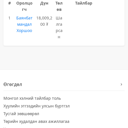
#
Оролцо
Дүн
Төл
Тайлбар
гч
өв
1
Баянбат
18,009,2
Ша
мандал
00 ₮
лга
Хоршоо
рса
н
Өгөгдөл
Монгол хэлний тайлбар толь
Хуулийн этгээдийн улсын бүртгэл
Тусгай зөвшөөрөл
Төрийн худалдан авах ажиллагаа