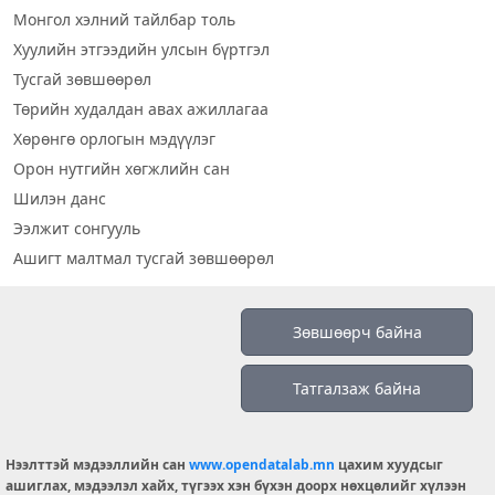
Монгол хэлний тайлбар толь
Хуулийн этгээдийн улсын бүртгэл
Тусгай зөвшөөрөл
Төрийн худалдан авах ажиллагаа
Хөрөнгө орлогын мэдүүлэг
Орон нутгийн хөгжлийн сан
Шилэн данс
Ээлжит сонгууль
Ашигт малтмал тусгай зөвшөөрөл
Визуал дата
Зөвшөөрч байна
Шилэн данс 2019
Татгалзаж байна
Бидний тухай
Үйлчилгээний нөхцөл
info@opendatalab.mn
Нээлттэй мэдээллийн сан
www.opendatalab.mn
цахим хуудсыг
ашиглах, мэдээлэл хайх, түгээх хэн бүхэн доорх нөхцөлийг хүлээн