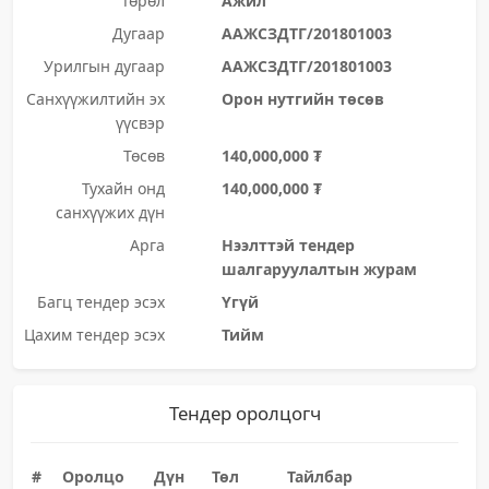
Төрөл
Ажил
Дугаар
ААЖСЗДТГ/201801003
Урилгын дугаар
ААЖСЗДТГ/201801003
Санхүүжилтийн эх
Орон нутгийн төсөв
үүсвэр
Төсөв
140,000,000 ₮
Тухайн онд
140,000,000 ₮
санхүүжих дүн
Арга
Нээлттэй тендер
шалгаруулалтын журам
Багц тендер эсэх
Үгүй
Цахим тендер эсэх
Тийм
Тендер оролцогч
#
Оролцо
Дүн
Төл
Тайлбар