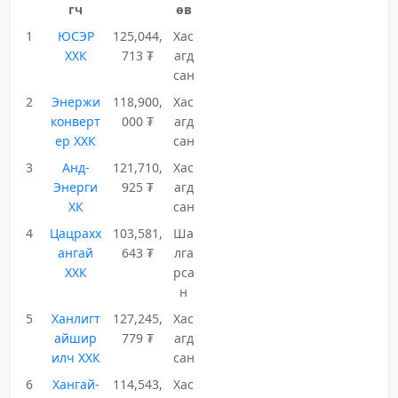
гч
өв
1
ЮСЭР
125,044,
Хас
ХХК
713 ₮
агд
сан
2
Энержи
118,900,
Хас
конверт
000 ₮
агд
ер ХХК
сан
3
Анд-
121,710,
Хас
Энерги
925 ₮
агд
ХК
сан
4
Цацрахх
103,581,
Ша
ангай
643 ₮
лга
ХХК
рса
н
5
Ханлигт
127,245,
Хас
айшир
779 ₮
агд
илч ХХК
сан
6
Хангай-
114,543,
Хас