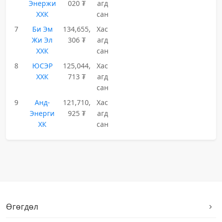
Энержи
020 ₮
агд
ХХК
сан
7
Би Эм
134,655,
Хас
Жи Эл
306 ₮
агд
ХХК
сан
8
ЮСЭР
125,044,
Хас
ХХК
713 ₮
агд
сан
9
Анд-
121,710,
Хас
Энерги
925 ₮
агд
ХК
сан
Өгөгдөл