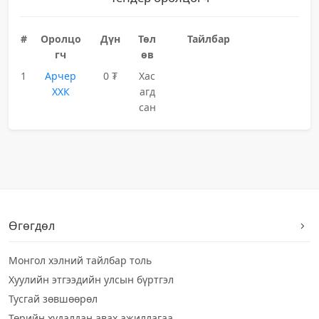
#
Оролцо
Дүн
Төл
Тайлбар
гч
өв
1
Арчер
0 ₮
Хас
ХХК
агд
сан
Өгөгдөл
Монгол хэлний тайлбар толь
Хуулийн этгээдийн улсын бүртгэл
Тусгай зөвшөөрөл
Төрийн худалдан авах ажиллагаа