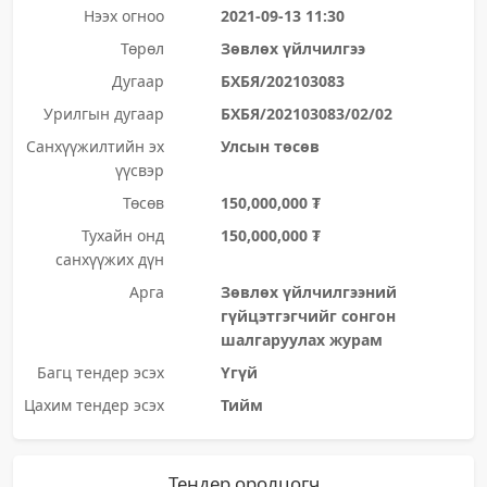
Нээх огноо
2021-09-13 11:30
Төрөл
Зөвлөх үйлчилгээ
Дугаар
БХБЯ/202103083
Урилгын дугаар
БХБЯ/202103083/02/02
Санхүүжилтийн эх
Улсын төсөв
үүсвэр
Төсөв
150,000,000 ₮
Тухайн онд
150,000,000 ₮
санхүүжих дүн
Арга
Зөвлөх үйлчилгээний
гүйцэтгэгчийг сонгон
шалгаруулах журам
Багц тендер эсэх
Үгүй
Цахим тендер эсэх
Тийм
Тендер оролцогч