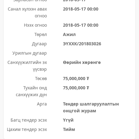
Санал хүлээн авах
2018-05-17 00:00
огноо
Нээх огноо
2018-05-17 00:00
Төрөл
Ажил
Дугаар
ЭҮХХК/201803026
Урилгын дугаар
Санхүүжилтийн эх
Өөрийн хөрөнгө
үүсвэр
Төсөв
75,000,000 ₮
Тухайн онд
75,000,000 ₮
санхүүжих дүн
Арга
Тендер шалгаруулалтын
онцгой журам
Багц тендер эсэх
Үгүй
Цахим тендер эсэх
Тийм