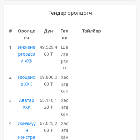
Тендер оролцогч
#
Оролцо
Дүн
Төл
Тайлбар
гч
өв
1
Инжене
49,529,4
Ша
ргеодез
80 ₮
лга
и ХХК
рса
н
2
Геоцено
69,800,0
Хас
з ХХК
00 ₮
агд
сан
3
Аватар
65,110,1
Хас
ХХК
20 ₮
агд
сан
4
Ихнэмүү
67,025,2
Хас
н
00 ₮
агд
констра
сан