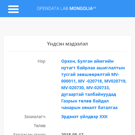
Үндсэн мэдээлэл
Нэр
Орхон, Булган аймгийн
нутагт байрлах ашиглалтын
тусгай зөвшөөрөлтэй МV-
000011, МV -020718, МV020719,
МV-020730, МV-020733,
дугаартай талбайнуудад
Газрын төлөв байдал
чанарын хяналт баталгаа
Захиалагч
Эрдэнэт үйлдвэр ХХК
Төлөв
Зарласан огноо
2018-05-17