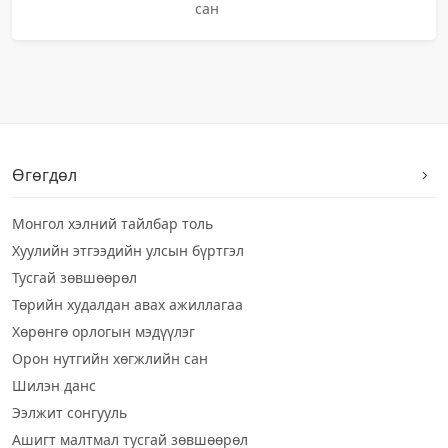
сан
Өгөгдөл
Монгол хэлний тайлбар толь
Хуулийн этгээдийн улсын бүртгэл
Тусгай зөвшөөрөл
Төрийн худалдан авах ажиллагаа
Хөрөнгө орлогын мэдүүлэг
Орон нутгийн хөгжлийн сан
Шилэн данс
Ээлжит сонгууль
Ашигт малтмал тусгай зөвшөөрөл