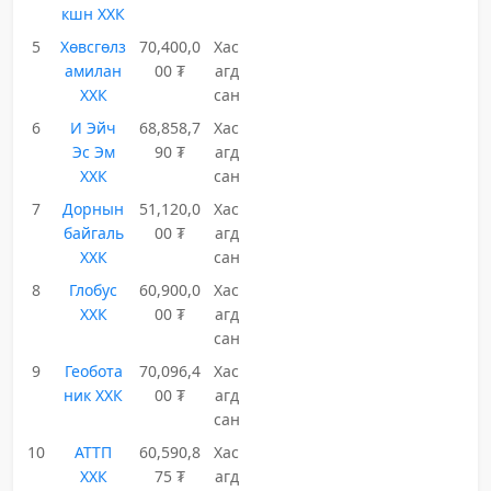
кшн ХХК
5
Хөвсгөлз
70,400,0
Хас
амилан
00 ₮
агд
ХХК
сан
6
И Эйч
68,858,7
Хас
Эс Эм
90 ₮
агд
ХХК
сан
7
Дорнын
51,120,0
Хас
байгаль
00 ₮
агд
ХХК
сан
8
Глобус
60,900,0
Хас
ХХК
00 ₮
агд
сан
9
Геобота
70,096,4
Хас
ник ХХК
00 ₮
агд
сан
10
АТТП
60,590,8
Хас
ХХК
75 ₮
агд