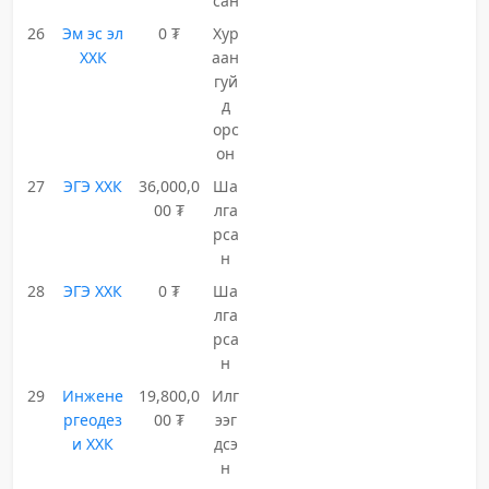
сан
26
Эм эс эл
0 ₮
Хур
ХХК
аан
гуй
д
орс
он
27
ЭГЭ ХХК
36,000,0
Ша
00 ₮
лга
рса
н
28
ЭГЭ ХХК
0 ₮
Ша
лга
рса
н
29
Инжене
19,800,0
Илг
ргеодез
00 ₮
ээг
и ХХК
дсэ
н