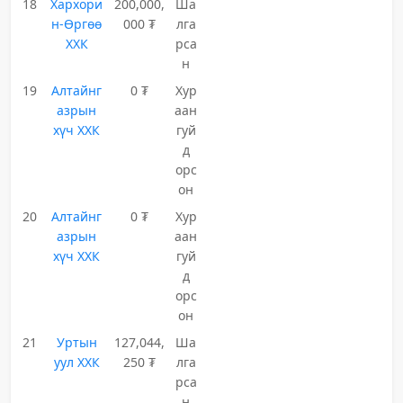
18
Хархори
200,000,
Ша
н-Өргөө
000 ₮
лга
ХХК
рса
н
19
Алтайнг
0 ₮
Хур
азрын
аан
хүч ХХК
гуй
д
орс
он
20
Алтайнг
0 ₮
Хур
азрын
аан
хүч ХХК
гуй
д
орс
он
21
Уртын
127,044,
Ша
уул ХХК
250 ₮
лга
рса
н