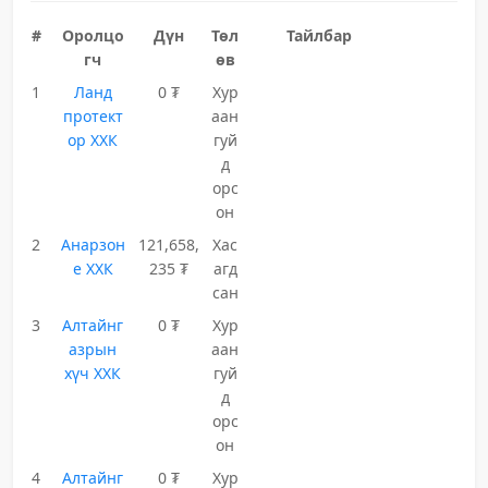
#
Оролцо
Дүн
Төл
Тайлбар
гч
өв
1
Ланд
0 ₮
Хур
протект
аан
ор ХХК
гуй
д
орс
он
2
Анарзон
121,658,
Хас
е ХХК
235 ₮
агд
сан
3
Алтайнг
0 ₮
Хур
азрын
аан
хүч ХХК
гуй
д
орс
он
4
Алтайнг
0 ₮
Хур