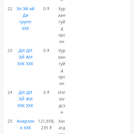
22
Эл Эй ай
0 ₮
Хур
Ди
аан
групп
гуй
ХХК
д
орс
он
23
ДИ ДИ
0 ₮
Хур
ЭЙ ЖИ
аан
ХХК ХХК
гуй
д
орс
он
24
ДИ ДИ
0 ₮
Илг
ЭЙ ЖИ
ээг
ХХК ХХК
дсэ
н
25
Анарзон
121,658,
Хас
е ХХК
235 ₮
агд