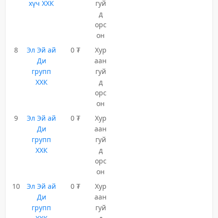
хүч ХХК
гуй
д
орс
он
8
Эл Эй ай
0 ₮
Хур
Ди
аан
групп
гуй
ХХК
д
орс
он
9
Эл Эй ай
0 ₮
Хур
Ди
аан
групп
гуй
ХХК
д
орс
он
10
Эл Эй ай
0 ₮
Хур
Ди
аан
групп
гуй