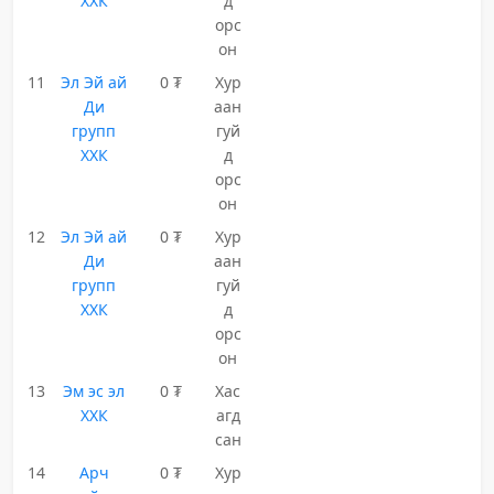
ХХК
д
орс
он
11
Эл Эй ай
0 ₮
Хур
Ди
аан
групп
гуй
ХХК
д
орс
он
12
Эл Эй ай
0 ₮
Хур
Ди
аан
групп
гуй
ХХК
д
орс
он
13
Эм эс эл
0 ₮
Хас
ХХК
агд
сан
14
Арч
0 ₮
Хур