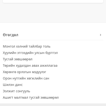
Өгөгдөл
Монгол хэлний тайлбар толь
Хуулийн этгээдийн улсын бүртгэл
Тусгай зөвшөөрөл
Төрийн худалдан авах ажиллагаа
Хөрөнгө орлогын мэдүүлэг
Орон нутгийн хөгжлийн сан
Шилэн данс
Ээлжит сонгууль
Ашигт малтмал тусгай зөвшөөрөл