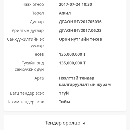
Нээх огноо
2017-07-24 10:30
Төрөл
Ажил
Дугаар
ДГАОНӨГ/201705036
Урилгын дугаар
ДГАОНӨГ/2017.06.23
Санхүүжилтийн эх
Орон нутгийн төсөв
үүсвэр
Төсөв
135,000,000 ₮
Тухайн онд
135,000,000 ₮
санхүүжих дүн
Арга
Нээлттэй тендер
шалгаруулалтын журам
Багц тендер эсэх
Үгүй
Цахим тендер эсэх
Тийм
Тендер оролцогч