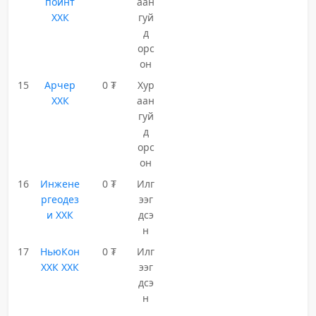
пойнт
аан
ХХК
гуй
д
орс
он
15
Арчер
0 ₮
Хур
ХХК
аан
гуй
д
орс
он
16
Инжене
0 ₮
Илг
ргеодез
ээг
и ХХК
дсэ
н
17
НьюКон
0 ₮
Илг
ХХК ХХК
ээг
дсэ
н