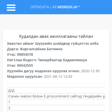
Худалдан авах ажиллагааны тайлан
Хөвсгөл аймаг Шүүхийн шийдвэр гүйцэтгэх алба
Дарга: Жаргалсайхан Батмөнх
Утас: 99854578
Нягтлан бодогч: Төмөрбаатар Бадамлянхуа
Утас: 99542555
Хуулийн дагуу мэдээлэл оруулах огноо:
2020-12-30
Мэдээлэл оруулсан:
2021-08-12 12:43
Д/Д
Сонин хэвлэл болон E-procurement сайтад тендерийн урилг
1
2