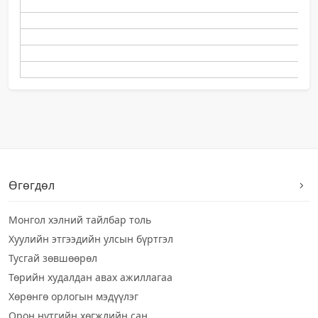
Өгөгдөл
Монгол хэлний тайлбар толь
Хуулийн этгээдийн улсын бүртгэл
Тусгай зөвшөөрөл
Төрийн худалдан авах ажиллагаа
Хөрөнгө орлогын мэдүүлэг
Орон нутгийн хөгжлийн сан