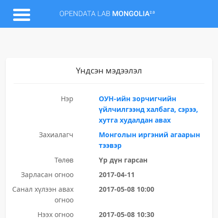
Үндсэн мэдээлэл
Нэр
ОУН-ийн зорчигчийн
үйлчилгээнд халбага, сэрээ,
хутга худалдан авах
Захиалагч
Монголын иргэний агаарын
тээвэр
Төлөв
Үр дүн гарсан
Зарласан огноо
2017-04-11
Санал хүлээн авах
2017-05-08 10:00
огноо
Нээх огноо
2017-05-08 10:30