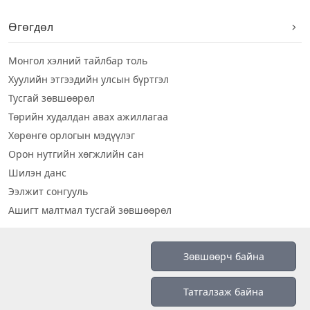
Өгөгдөл
Монгол хэлний тайлбар толь
Хуулийн этгээдийн улсын бүртгэл
Тусгай зөвшөөрөл
Төрийн худалдан авах ажиллагаа
Хөрөнгө орлогын мэдүүлэг
Орон нутгийн хөгжлийн сан
Шилэн данс
Ээлжит сонгууль
Ашигт малтмал тусгай зөвшөөрөл
Визуал дата
Зөвшөөрч байна
Шилэн данс 2019
Татгалзаж байна
Бидний тухай