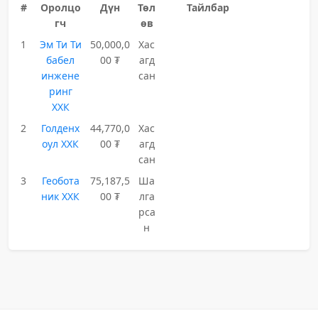
#
Оролцо
Дүн
Төл
Тайлбар
гч
өв
1
Эм Ти Ти
50,000,0
Хас
бабел
00 ₮
агд
инжене
сан
ринг
ХХК
2
Голденх
44,770,0
Хас
оул ХХК
00 ₮
агд
сан
3
Геобота
75,187,5
Ша
ник ХХК
00 ₮
лга
рса
н