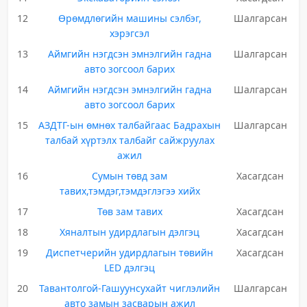
12
Өрөмдлөгийн машины сэлбэг,
Шалгарсан
хэрэгсэл
13
Аймгийн нэгдсэн эмнэлгийн гадна
Шалгарсан
авто зогсоол барих
14
Аймгийн нэгдсэн эмнэлгийн гадна
Шалгарсан
авто зогсоол барих
15
АЗДТГ-ын өмнөх талбайгаас Бадрахын
Шалгарсан
талбай хүртэлх талбайг сайжруулах
ажил
16
Сумын төвд зам
Хасагдсан
тавих,тэмдэг,тэмдэглэгээ хийх
17
Төв зам тавих
Хасагдсан
18
Хяналтын удирдлагын дэлгэц
Хасагдсан
19
Диспетчерийн удирдлагын төвийн
Хасагдсан
LED дэлгэц
20
Тавантолгой-Гашуунсухайт чиглэлийн
Шалгарсан
авто замын засварын ажил