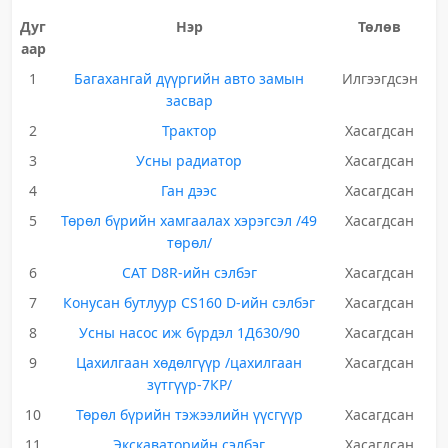
Дуг
Нэр
Төлөв
аар
1
Багахангай дүүргийн авто замын
Илгээгдсэн
засвар
2
Трактор
Хасагдсан
3
Усны радиатор
Хасагдсан
4
Ган дээс
Хасагдсан
5
Төрөл бүрийн хамгаалах хэрэгсэл /49
Хасагдсан
төрөл/
6
САТ D8R-ийн сэлбэг
Хасагдсан
7
Конусан бутлуур СS160 D-ийн сэлбэг
Хасагдсан
8
Усны насос иж бүрдэл 1Д630/90
Хасагдсан
9
Цахилгаан хөдөлгүүр /цахилгаан
Хасагдсан
зүтгүүр-7КР/
10
Төрөл бүрийн тэжээлийн үүсгүүр
Хасагдсан
11
Экскаваторийн сэлбэг
Хасагдсан