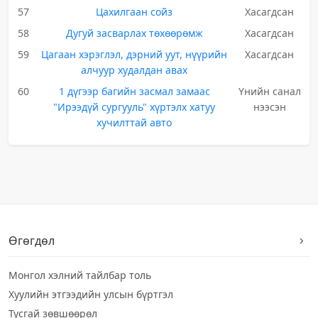
57
Цахилгаан сойз
Хасагдсан
58
Дугуй засварлах төхөөрөмж
Хасагдсан
59
Цагаан хэрэглэл, дэрний уут, нүүрийн
Хасагдсан
алчуур худалдан авах
60
1 дүгээр багийн засмал замаас
Үнийн санал
"Ирээдүй сургууль" хүртэлх хатуу
нээсэн
хучилттай авто
Өгөгдөл
Монгол хэлний тайлбар толь
Хуулийн этгээдийн улсын бүртгэл
Тусгай зөвшөөрөл