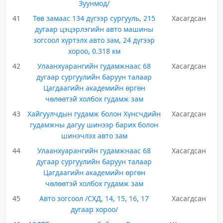
Зуунмод/
41
Төв замаас 134 дүгээр сургууль, 215
Хасагдсан
дугаар цэцэрлэгийн авто машины
зогсоол хүртэлх авто зам, 24 дүгээр
хороо, 0.318 км
42
Улаанхуарангийн гудамжнаас 68
Хасагдсан
дугаар сургуулийн баруун талаар
Цагдаагийн академийн өргөн
чөлөөтэй холбох гудамж зам
43
Хайгуулчдын гудамж болон Хүнсчдийн
Хасагдсан
гудамжны дагуу шинээр барих болон
шинэчлэх авто зам
44
Улаанхуарангийн гудамжнаас 68
Хасагдсан
дугаар сургуулийн баруун талаар
Цагдаагийн академийн өргөн
чөлөөтэй холбох гудамж зам
45
Авто зогсоол /СХД, 14, 15, 16, 17
Хасагдсан
дугаар хороо/