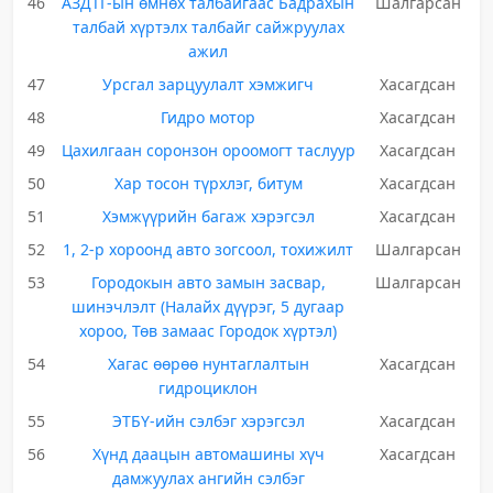
46
АЗДТГ-ын өмнөх талбайгаас Бадрахын
Шалгарсан
талбай хүртэлх талбайг сайжруулах
ажил
47
Урсгал зарцуулалт хэмжигч
Хасагдсан
48
Гидро мотор
Хасагдсан
49
Цахилгаан соронзон ороомогт таслуур
Хасагдсан
50
Хар тосон түрхлэг, битум
Хасагдсан
51
Хэмжүүрийн багаж хэрэгсэл
Хасагдсан
52
1, 2-р хороонд авто зогсоол, тохижилт
Шалгарсан
53
Городокын авто замын засвар,
Шалгарсан
шинэчлэлт (Налайх дүүрэг, 5 дугаар
хороо, Төв замаас Городок хүртэл)
54
Хагас өөрөө нунтаглалтын
Хасагдсан
гидроциклон
55
ЭТБҮ-ийн сэлбэг хэрэгсэл
Хасагдсан
56
Хүнд даацын автомашины хүч
Хасагдсан
дамжуулах ангийн сэлбэг