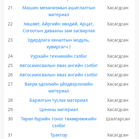
21
Машин механизмын ашиглалтын
Хасагдсан
материал
22
Хөшөөт, Айргийн хөндий, Арцат,
Хасагдсан
Согоотын давааны зам засварлах
23
Удирдлага хяналтын модуль,
Хасагдсан
хувиргагч I
24
Уурхайн техникийн сэлбэг
Хасагдсан
25
Автосамосвалын явах ангийн сэлбэг
Хасагдсан
26
Автосамосвалын явах ангийн сэлбэг
Хасагдсан
27
Вакум эдлэлийн үйлдвэрлэлийн
Хасагдсан
материал
28
Барилгын туслах материал
Хасагдсан
29
Цонхны материал
Хасагдсан
30
Төрөл бүрийн тоног төхөөрөмжийн
Шалгарсан
сэлбэг
31
Трактор
Хасагдсан