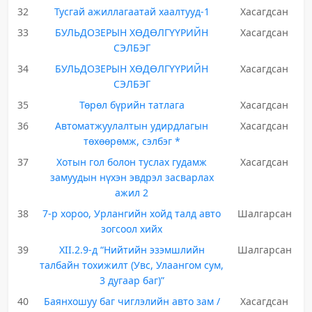
32
Тусгай ажиллагаатай хаалтууд-1
Хасагдсан
33
БУЛЬДОЗЕРЫН ХӨДӨЛГҮҮРИЙН
Хасагдсан
СЭЛБЭГ
34
БУЛЬДОЗЕРЫН ХӨДӨЛГҮҮРИЙН
Хасагдсан
СЭЛБЭГ
35
Төрөл бүрийн татлага
Хасагдсан
36
Автоматжуулалтын удирдлагын
Хасагдсан
төхөөрөмж, сэлбэг *
37
Хотын гол болон туслах гудамж
Хасагдсан
замуудын нүхэн эвдрэл засварлах
ажил 2
38
7-р хороо, Урлангийн хойд талд авто
Шалгарсан
зогсоол хийх
39
XII.2.9-д “Нийтийн эзэмшлийн
Шалгарсан
талбайн тохижилт (Увс, Улаангом сум,
3 дугаар баг)”
40
Баянхошуу баг чиглэлийн авто зам /
Хасагдсан