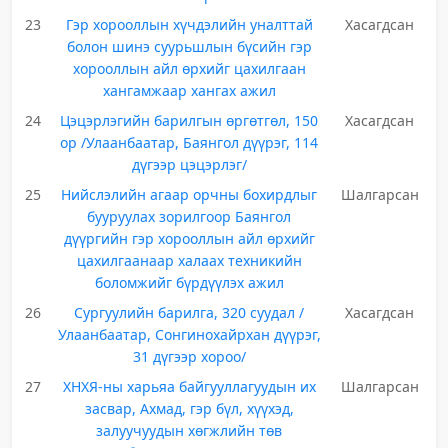
23
Гэр хорооллын хүчдэлийн уналттай
Хасагдсан
болон шинэ суурьшлын бүсийн гэр
хорооллын айл өрхийг цахилгаан
хангамжаар хангах ажил
24
Цэцэрлэгийн барилгын өргөтгөл, 150
Хасагдсан
ор /Улаанбаатар, Баянгол дүүрэг, 114
дүгээр цэцэрлэг/
25
Нийслэлийн агаар орчны бохирдлыг
Шалгарсан
бууруулах зорилгоор Баянгол
дүүргийн гэр хорооллын айл өрхийг
цахилгаанаар халаах техникийн
боломжийг бүрдүүлэх ажил
26
Сургуулийн барилга, 320 суудал /
Хасагдсан
Улаанбаатар, Сонгинохайрхан дүүрэг,
31 дүгээр хороо/
27
ХНХЯ-ны харьяа байгууллагуудын их
Шалгарсан
засвар, Ахмад, гэр бүл, хүүхэд,
залуучуудын хөгжлийн төв