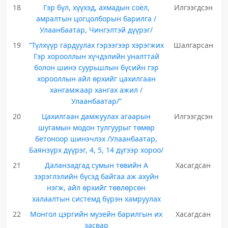
18
Гэр бүл, хүүхэд, ахмадын соёл,
Илгээгдсэн
амралтын цогцолборын барилга /
Улаанбаатар, Чингэлтэй дүүрэг/
19
“Түлхүүр гардуулах гэрээгээр хэрэгжих
Шалгарсан
Гэр хорооллын хүчдэлийн уналттай
болон шинэ суурьшлын бүсийн гэр
хорооллын айл өрхийг цахилгаан
хангамжаар хангах ажил /
Улаанбаатар/”
20
Цахилгаан дамжуулах агаарын
Илгээгдсэн
шугамын модон тулгуурыг төмөр
бетоноор шинэчлэх /Улаанбаатар,
Баянзүрх дүүрэг, 4, 5, 14 дүгээр хороо/
21
Даланзадгад сумын төвийн А
Хасагдсан
зэрэглэлийн бүсэд байгаа аж ахуйн
нэгж, айл өрхийг төвлөрсөн
халаалтын системд бүрэн хамруулах
22
Монгол цэргийн музейн барилгын их
Хасагдсан
засвар