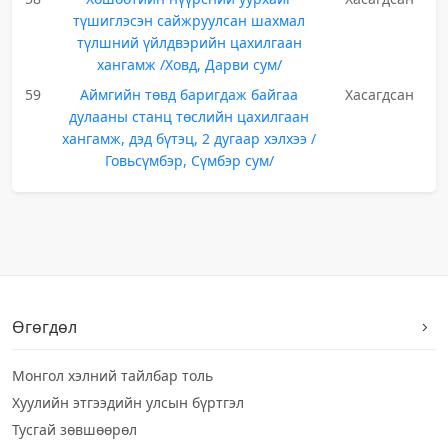
түшиглэсэн сайжруулсан шахмал
түлшний үйлдвэрийн цахилгаан
хангамж /Ховд, Дарви сум/
59
Аймгийн төвд баригдаж байгаа
Хасагдсан
дулааны станц төслийн цахилгаан
хангамж, дэд бүтэц, 2 дугаар хэлхээ /
Говьсүмбэр, Сүмбэр сум/
Өгөгдөл
Монгол хэлний тайлбар толь
Хуулийн этгээдийн улсын бүртгэл
Тусгай зөвшөөрөл