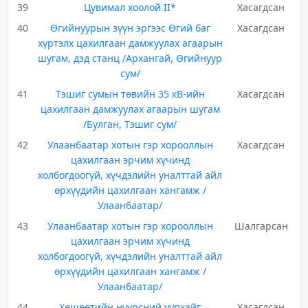
39
Цувимал хоолой II*
Хасагдсан
40
Өгийнуурын зүүн эргээс Өгий баг
Хасагдсан
хүртэлх цахилгаан дамжуулах агаарын
шугам, дэд станц /Архангай, Өгийнуур
сум/
41
Тэшиг сумын төвийн 35 кВ-ийн
Хасагдсан
цахилгаан дамжуулах агаарын шугам
/Булган, Тэшиг сум/
42
Улаанбаатар хотын гэр хорооллын
Хасагдсан
цахилгаан эрчим хүчинд
холбогдоогүй, хүчдэлийн уналттай айл
өрхүүдийн цахилгаан хангамж /
Улаанбаатар/
43
Улаанбаатар хотын гэр хорооллын
Шалгарсан
цахилгаан эрчим хүчинд
холбогдоогүй, хүчдэлийн уналттай айл
өрхүүдийн цахилгаан хангамж /
Улаанбаатар/
44
Хөшөөтийн нүүрсний уурхайг
Хасагдсан