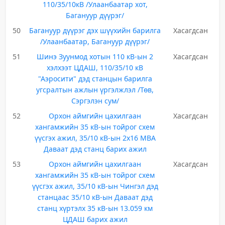
110/35/10кВ /Улаанбаатар хот,
Багануур дүүрэг/
50
Багануур дүүрэг дэх шүүхийн барилга
Хасагдсан
/Улаанбаатар, Багануур дүүрэг/
51
Шинэ Зуунмод хотын 110 кВ-ын 2
Хасагдсан
хэлхээт ЦДАШ, 110/35/10 кВ
"Аэросити" дэд станцын барилга
угсралтын ажлын үргэлжлэл /Төв,
Сэргэлэн сум/
52
Орхон аймгийн цахилгаан
Хасагдсан
хангамжийн 35 кВ-ын тойрог схем
үүсгэх ажил, 35/10 кВ-ын 2х16 МВА
Даваат дэд станц барих ажил
53
Орхон аймгийн цахилгаан
Хасагдсан
хангамжийн 35 кВ-ын тойрог схем
үүсгэх ажил, 35/10 кВ-ын Чингэл дэд
станцаас 35/10 кВ-ын Даваат дэд
станц хүртэлх 35 кВ-ын 13.059 км
ЦДАШ барих ажил