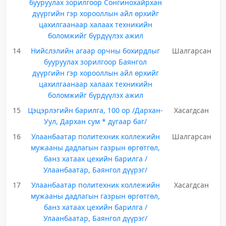
бууруулах зорилгоор Сонгинохайрхан
дүүргийн гэр хорооллын айл өрхийг
цахилгаанаар халаах техникийн
боломжийг бүрдүүлэх ажил
14
Нийслэлийн агаар орчны бохирдлыг
Шалгарсан
бууруулах зорилгоор Баянгол
дүүргийн гэр хорооллын айл өрхийг
цахилгаанаар халаах техникийн
боломжийг бүрдүүлэх ажил
15
Цэцэрлэгийн барилга, 100 ор /Дархан-
Хасагдсан
Уул, Дархан сум * дугаар баг/
16
Улаанбаатар политехник коллежийн
Шалгарсан
мужааны дадлагын газрын өргөтгөл,
банз хатаах цехийн барилга /
Улаанбаатар, Баянгол дүүрэг/
17
Улаанбаатар политехник коллежийн
Хасагдсан
мужааны дадлагын газрын өргөтгөл,
банз хатаах цехийн барилга /
Улаанбаатар, Баянгол дүүрэг/