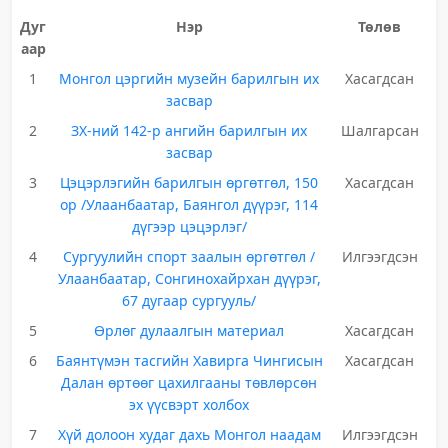
Дуг
Нэр
Төлөв
аар
1
Монгол цэргийн музейн барилгын их
Хасагдсан
засвар
2
ЗХ-ний 142-р ангийн барилгын их
Шалгарсан
засвар
3
Цэцэрлэгийн барилгын өргөтгөл, 150
Хасагдсан
ор /Улаанбаатар, Баянгол дүүрэг, 114
дүгээр цэцэрлэг/
4
Сургуулийн спорт заалын өргөтгөл /
Илгээгдсэн
Улаанбаатар, Сонгинохайрхан дүүрэг,
67 дугаар сургууль/
5
Өрлөг дулаалгын материал
Хасагдсан
6
Баянтүмэн тасгийн Хавирга Чингисын
Хасагдсан
Далан өртөөг цахилгааны төвлөрсөн
эх үүсвэрт холбох
7
Хүй долоон худаг дахь Монгол наадам
Илгээгдсэн