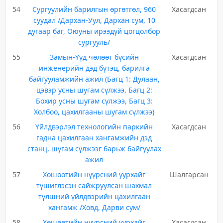
54
Сургуулийн барилгын өргөтгөл, 960
Хасагдсан
суудал /Дархан-Уул, Дархан сум, 10
дугаар баг, Оюуны ирээдүй цогцолбор
сургууль/
55
Замын-Үүд чөлөөт бүсийн
Хасагдсан
инженерийн дэд бүтэц, барилга
байгууламжийн ажил (Багц 1: Дулаан,
цэвэр усны шугам сүлжээ, Багц 2:
Бохир усны шугам сүлжээ, Багц 3:
Холбоо, цахилгааны шугам сүлжээ)
56
Үйлдвэрлэл технологийн паркийн
Хасагдсан
гадна цахилгаан хангамжийн дэд
станц, шугам сүлжээг барьж байгуулах
ажил
57
Хөшөөтийн нүүрсний уурхайг
Шалгарсан
түшиглэсэн сайжруулсан шахмал
түлшний үйлдвэрийн цахилгаан
хангамж /Ховд, Дарви сум/
58
Хөшөөтийн нүүрсний уурхайг
Хасагдсан