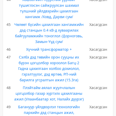
түшиглэсэн сайжруулсан шахмал
түлшний үйлдвэрийн цахилгаан
хангамж /Ховд, Дарви сум/
45
Чөлөөт бүсийн цахилгаан хангамжийн
Хасагдсан
дэд станцын 0.4 кВ-д хуваарилах
байгууламжийн тоноглол /Дорноговь,
Замын-Үүд сум/
46
Хүчний трансформатор +
Хасагдсан
47
Сэлбэ дэд төвийн орон сууцны их
Хасагдсан
бүрэн цогцолбор хороолол Багц-2
Гадна цахилгаан холбоо дохиолол,
гэрэлтүүлэг, дэд өртөө, РП-ний
барилга угсралтын ажил (15.3га)
48
Плэйтайм аялал жуулчлалын
Хасагдсан
цогцолбор газар хүртэлх цахилгааны
ажил (Улаанбаатар хот, Налайх дүүрэг)
49
Багануур үйлдвэрлэл технологийн
Хасагдсан
паркийн дэд станцын ажил,