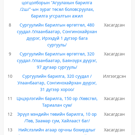
цогцолборын "Агуулахын барилга
/2ш/"-ын зураг төсөл боловсруулах,
барилга угсралтын ажил
8
Сургуулийн барилгын өргөтгөл, 480
Хасагдсан
суудал /Улаанбаатар, Сонгинохайрхан
дүүрэг, Ирээдүй 1 дүгээр бага
сургууль/
9
Сургуулийн барилгын өргөтгөл, 320
Хасагдсан
суудал /Улаанбаатар, Баянзүрх дүүрэг,
97 дугаар сургууль/
10
Сургуулийн барилга, 320 суудал /
Илгээгдсэн
Улаанбаатар, Сонгинохайрхан дүүрэг,
31 дүгээр хороо/
11
Цэцэрлэгийн барилга, 150 ор /Хөвсгөл,
Хасагдсан
Тариалан сум/
12
Эрүүл мэндийн төвийн барилга, 10 ор
Хасагдсан
/Төв, Заамар сум, Хайлааст баг/
13
Нийслэлийн агаар орчны бохирдлыг
Хасагдсан