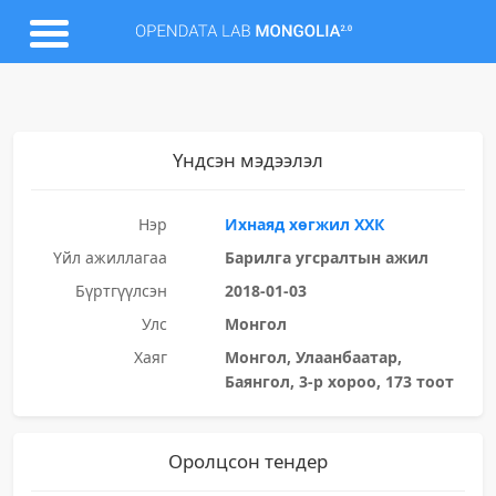
Үндсэн мэдээлэл
Нэр
Ихнаяд хөгжил ХХК
Үйл ажиллагаа
Барилга угсралтын ажил
Бүртгүүлсэн
2018-01-03
Улс
Монгол
Хаяг
Монгол, Улаанбаатар,
Баянгол, 3-р хороо, 173 тоот
Оролцсон тендер