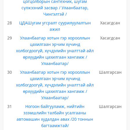
цогцолборын сантехник, шугам
сүлжээний засвар / Улаанбаатар,
Чингэлтэй /
28
ЦДАШугам угсралт суурилуулалтын
Хасагдсан
ажил
29
Улаанбаатар хотын гэр хорооллын
Хасагдсан
цахилгаан эрчим хүчинд
холбогдоогүй, хүчдэлийн уналттай айл
өрхүүдийн цахилгаан хангамж /
Улаанбаатар/
30
Улаанбаатар хотын гэр хорооллын
Шалгарсан
цахилгаан эрчим хүчинд
холбогдоогүй, хүчдэлийн уналттай айл
өрхүүдийн цахилгаан хангамж /
Улаанбаатар/
31
Ногоон байгууламж, нийтийн
Шалгарсан
эзэмшлийн талбайн усалгааны
автомашин худалдан авах /20 тоннын
багтаамжтай/