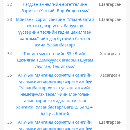
32
Нэгдсэн эмнэлгийн өргөтгөлийн
Шалгарсан
барилга /Хэнтий, Бор-Өндөр сум/
33
Мянганы сорил сангийн "Улаанбаатар
Шалгарсан
хотын цэвэр усны баруун эх
үүсвэрийн төслийн гадна цахилгаан
хангамж"-ийн дэд бүтцийн бэлтгэл
ажил /Улаанбаатар/
34
Тэшиг сумын төвийн 35 кВ-ийн
Хасагдсан
цахилгаан дамжуулах агаарын шугам
/Булган, Тэшиг сум/
35
АНУ-ын Мянганы сорилтын сангийн
Хасагдсан
тусламжийн хөрөнгөөр хэрэгжиж буй
"Улаанбаатар хотын ус хангамжийг
нэмэгдүүлэх төсөл"-ийн Монголын
талын хөрөнгө /гадна цахилгаан
хангамж, Улаанбаатар/ Багц-2, Багц-4,
Багц-5, Багц-6
36
АНУ-ын Мянганы сорилтын сангийн
Шалгарсан
тусламжийн хөрөнгөөр хэрэгжиж буй