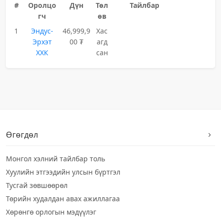
#
Оролцо
Дүн
Төл
Тайлбар
гч
өв
1
Эндус-
46,999,9
Хас
Эрхэт
00 ₮
агд
ХХК
сан
Өгөгдөл
Монгол хэлний тайлбар толь
Хуулийн этгээдийн улсын бүртгэл
Тусгай зөвшөөрөл
Төрийн худалдан авах ажиллагаа
Хөрөнгө орлогын мэдүүлэг