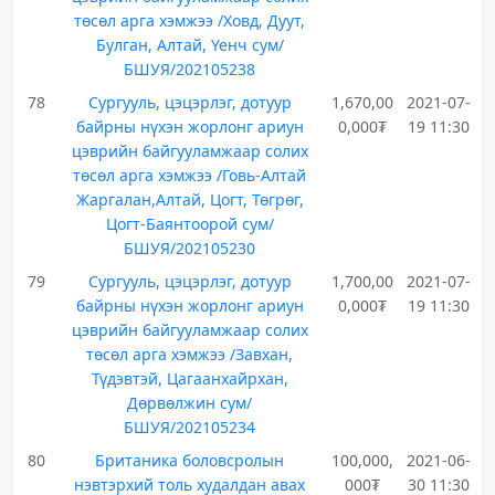
төсөл арга хэмжээ /Ховд, Дуут,
Булган, Алтай, Үенч сум/
БШУЯ/202105238
78
Сургууль, цэцэрлэг, дотуур
1,670,00
2021-07-
байрны нүхэн жорлонг ариун
0,000₮
19 11:30
цэврийн байгууламжаар солих
төсөл арга хэмжээ /Говь-Алтай
Жаргалан,Алтай, Цогт, Төгрөг,
Цогт-Баянтоорой сум/
БШУЯ/202105230
79
Сургууль, цэцэрлэг, дотуур
1,700,00
2021-07-
байрны нүхэн жорлонг ариун
0,000₮
19 11:30
цэврийн байгууламжаар солих
төсөл арга хэмжээ /Завхан,
Түдэвтэй, Цагаанхайрхан,
Дөрвөлжин сум/
БШУЯ/202105234
80
Британика боловсролын
100,000,
2021-06-
нэвтэрхий толь худалдан авах
000₮
30 11:30