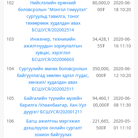
102
Нийслэлийн ерөнхий
80,000,0
2020-06-
боловсролын "Монгол тэмүүлэл"
00₮
18 10:20
сургуульд тавилга, тоног
төхөөрөмж худалдан авах
БСШУСЯ/202002514
103
Инженер, техникийн
34,428,1
2020-06-
ажилтнуудын зориулалтын
55₮
16 11:10
хувцас, хэрэглэл
БСШУСЯ/202006603
104
Сургуулийн өмнөх боловсролын
350,000,
2020-06-
байгууллагад зөөлөн эдлэл /гудас,
000₮
12 10:20
хөнжил/ худалдан авах
БСШУСЯ/202002511
105
Байгалийн түүхийн музейн
94,460,1
2020-06-
барилга /Улаанбаатар, Хан-Уул
00,000₮
08 11:30
дүүрэг/ БСШУСЯ/202001211
106
Багш ажилтны мэргэжил
221,665,
2020-05-
дээшлүүлэх онлайн сургалт
500₮
01 11:10
зохион байгуулах