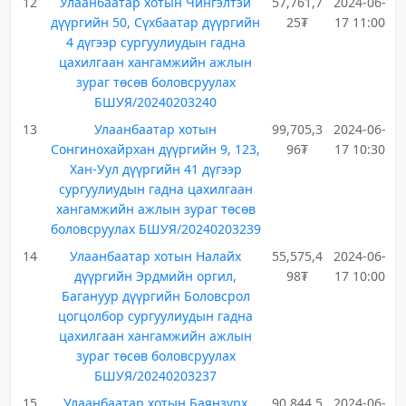
12
Улаанбаатар хотын Чингэлтэй
57,761,7
2024-06-
дүүргийн 50, Сүхбаатар дүүргийн
25₮
17 11:00
4 дүгээр сургуулиудын гадна
цахилгаан хангамжийн ажлын
зураг төсөв боловсруулах
БШУЯ/20240203240
13
Улаанбаатар хотын
99,705,3
2024-06-
Сонгинохайрхан дүүргийн 9, 123,
96₮
17 10:30
Хан-Уул дүүргийн 41 дүгээр
сургуулиудын гадна цахилгаан
хангамжийн ажлын зураг төсөв
боловсруулах БШУЯ/20240203239
14
Улаанбаатар хотын Налайх
55,575,4
2024-06-
дүүргийн Эрдмийн оргил,
98₮
17 10:00
Багануур дүүргийн Боловсрол
цогцолбор сургуулиудын гадна
цахилгаан хангамжийн ажлын
зураг төсөв боловсруулах
БШУЯ/20240203237
15
Улаанбаатар хотын Баянзүрх
90,844,5
2024-06-