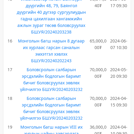
дүүргийн 48, 79, Баянгол
40₮
17 09:30
дүүргийн 40 дүгээр сургуулиудын
гадна цахилгаан хангамжийн
ажлын зураг төсөв боловсруулах
БШУЯ/20240203238
16
Монголын багш нарын 8 дугаар
65,000,0
2024-06-
их хурлаас гарсан саналын
00₮
07 10:30
эмхэтгэл хэвлэх
БШУЯ/20240202243
17
Боловсролын салбарын
70,000,0
2024-05-
эрсдэлийн бодлогын баримт
00₮
20 09:30
бичиг боловсруулах зөвлөх
үйлчилгээ БШУЯ/20240203232
18
Боловсролын салбарын
70,000,0
2024-04-
эрсдэлийн бодлогын баримт
00₮
15 09:30
бичиг боловсруулах зөвлөх
үйлчилгээ БШУЯ/20240203232
19
Монголын багш нарын VIII их
36,000,0
2024-04-
хурлын цайны завсарлага
00₮
10 09:30