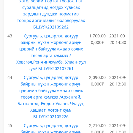
хөтөлбөрийн өртөг тооцох, нэг
суралцагчид ногдох хувьсах
зардлын дундаж норматив
тооцох аргачлалыг боловсруулах
БШУЯ/202109262
43
Сургууль, цэцэрлэг, дотуур
1,700,00
2021-09-
байрны нүхэн жорлонг ариун
0,000₮
20 14:30
цэврийн байгууламжаар солих
төсөл арга хэмжээ /
Хөвсгөл,Ренчинлхүмбэ, Улаан-Уул
сум/ БШУЯ/202107261
44
Сургууль, цэцэрлэг, дотуур
2,090,00
2021-09-
байрны нүхэн жорлонг ариун
0,000₮
20 13:30
цэврийн байгууламжаар солих
төсөл арга хэмжээ /Архангай,
Батцэнгэл, Өндөр-Улаан, Чулуут,
Хашаат, Хотонт сум/
БШУЯ/202105226
45
Сургууль, цэцэрлэг, дотуур
2,210,00
2021-09-
байрны нүхэн жорлонг ариун
0,000₮
20 12:30