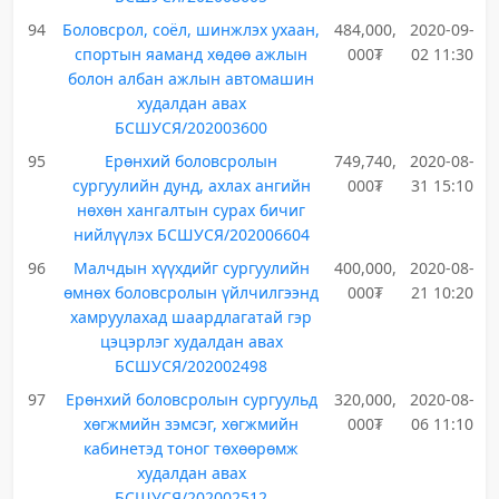
94
Боловсрол, соёл, шинжлэх ухаан,
484,000,
2020-09-
спортын яаманд хөдөө ажлын
000₮
02 11:30
болон албан ажлын автомашин
худалдан авах
БСШУСЯ/202003600
95
Ерөнхий боловсролын
749,740,
2020-08-
сургуулийн дунд, ахлах ангийн
000₮
31 15:10
нөхөн хангалтын сурах бичиг
нийлүүлэх БСШУСЯ/202006604
96
Малчдын хүүхдийг сургуулийн
400,000,
2020-08-
өмнөх боловсролын үйлчилгээнд
000₮
21 10:20
хамруулахад шаардлагатай гэр
цэцэрлэг худалдан авах
БСШУСЯ/202002498
97
Ерөнхий боловсролын сургуульд
320,000,
2020-08-
хөгжмийн зэмсэг, хөгжмийн
000₮
06 11:10
кабинетэд тоног төхөөрөмж
худалдан авах
БСШУСЯ/202002512