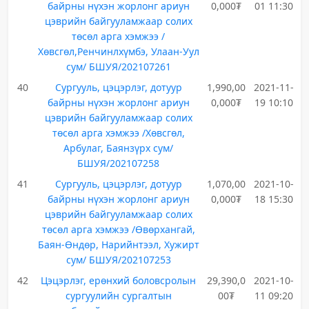
байрны нүхэн жорлонг ариун
0,000₮
01 11:30
цэврийн байгууламжаар солих
төсөл арга хэмжээ /
Хөвсгөл,Ренчинлхүмбэ, Улаан-Уул
сум/ БШУЯ/202107261
40
Сургууль, цэцэрлэг, дотуур
1,990,00
2021-11-
байрны нүхэн жорлонг ариун
0,000₮
19 10:10
цэврийн байгууламжаар солих
төсөл арга хэмжээ /Хөвсгөл,
Арбулаг, Баянзүрх сум/
БШУЯ/202107258
41
Сургууль, цэцэрлэг, дотуур
1,070,00
2021-10-
байрны нүхэн жорлонг ариун
0,000₮
18 15:30
цэврийн байгууламжаар солих
төсөл арга хэмжээ /Өвөрхангай,
Баян-Өндөр, Нарийнтээл, Хужирт
сум/ БШУЯ/202107253
42
Цэцэрлэг, ерөнхий боловсролын
29,390,0
2021-10-
сургуулийн сургалтын
00₮
11 09:20