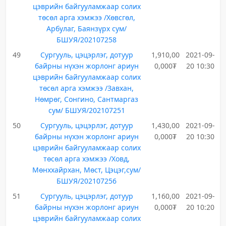
цэврийн байгууламжаар солих
төсөл арга хэмжээ /Хөвсгөл,
Арбулаг, Баянзүрх сум/
БШУЯ/202107258
49
Сургууль, цэцэрлэг, дотуур
1,910,00
2021-09-
байрны нүхэн жорлонг ариун
0,000₮
20 10:30
цэврийн байгууламжаар солих
төсөл арга хэмжээ /Завхан,
Нөмрөг, Сонгино, Сантмаргаз
сум/ БШУЯ/202107251
50
Сургууль, цэцэрлэг, дотуур
1,430,00
2021-09-
байрны нүхэн жорлонг ариун
0,000₮
20 10:30
цэврийн байгууламжаар солих
төсөл арга хэмжээ /Ховд,
Мөнххайрхан, Мөст, Цэцэг,сум/
БШУЯ/202107256
51
Сургууль, цэцэрлэг, дотуур
1,160,00
2021-09-
байрны нүхэн жорлонг ариун
0,000₮
20 10:20
цэврийн байгууламжаар солих