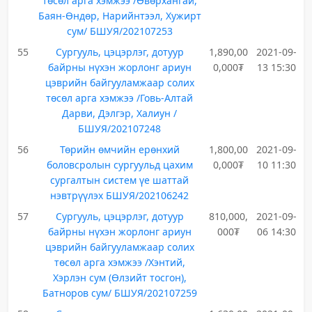
төсөл арга хэмжээ /Өвөрхангай,
Баян-Өндөр, Нарийнтээл, Хужирт
сум/ БШУЯ/202107253
55
Сургууль, цэцэрлэг, дотуур
1,890,00
2021-09-
байрны нүхэн жорлонг ариун
0,000₮
13 15:30
цэврийн байгууламжаар солих
төсөл арга хэмжээ /Говь-Алтай
Дарви, Дэлгэр, Халиун /
БШУЯ/202107248
56
Төрийн өмчийн ерөнхий
1,800,00
2021-09-
боловсролын сургуульд цахим
0,000₮
10 11:30
сургалтын систем үе шаттай
нэвтрүүлэх БШУЯ/202106242
57
Сургууль, цэцэрлэг, дотуур
810,000,
2021-09-
байрны нүхэн жорлонг ариун
000₮
06 14:30
цэврийн байгууламжаар солих
төсөл арга хэмжээ /Хэнтий,
Хэрлэн сум (Өлзийт тосгон),
Батноров сум/ БШУЯ/202107259