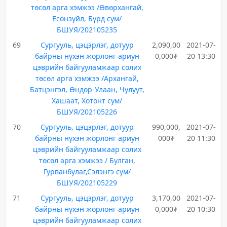
төсөл арга хэмжээ /Өвөрхангай,
Есөнзүйл, Бүрд сум/
БШУЯ/202105235
69
Сургууль, цэцэрлэг, дотуур
2,090,00
2021-07-
байрны нүхэн жорлонг ариун
0,000₮
20 13:30
цэврийн байгууламжаар солих
төсөл арга хэмжээ /Архангай,
Батцэнгэл, Өндөр-Улаан, Чулуут,
Хашаат, Хотонт сум/
БШУЯ/202105226
70
Сургууль, цэцэрлэг, дотуур
990,000,
2021-07-
байрны нүхэн жорлонг ариун
000₮
20 11:30
цэврийн байгууламжаар солих
төсөл арга хэмжээ / Булган,
Гурванбулаг,Сэлэнгэ сум/
БШУЯ/202105229
71
Сургууль, цэцэрлэг, дотуур
3,170,00
2021-07-
байрны нүхэн жорлонг ариун
0,000₮
20 10:30
цэврийн байгууламжаар солих