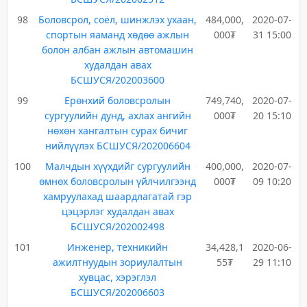
98
Боловсрол, соёл, шинжлэх ухаан,
484,000,
2020-07-
спортын яаманд хөдөө ажлын
000₮
31 15:00
болон албан ажлын автомашин
худалдан авах
БСШУСЯ/202003600
99
Ерөнхий боловсролын
749,740,
2020-07-
сургуулийн дунд, ахлах ангийн
000₮
20 15:10
нөхөн хангалтын сурах бичиг
нийлүүлэх БСШУСЯ/202006604
100
Малчдын хүүхдийг сургуулийн
400,000,
2020-07-
өмнөх боловсролын үйлчилгээнд
000₮
09 10:20
хамруулахад шаардлагатай гэр
цэцэрлэг худалдан авах
БСШУСЯ/202002498
101
Инженер, техникийн
34,428,1
2020-06-
ажилтнуудын зориулалтын
55₮
29 11:10
хувцас, хэрэглэл
БСШУСЯ/202006603