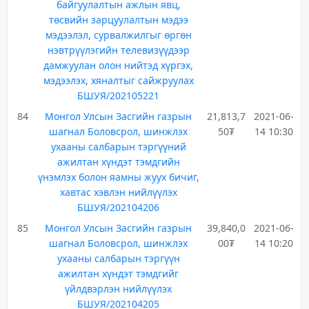
байгуулалтын ажлын явц,
төсвийн зарцуулалтын мэдээ
мэдээлэл, сурвалжилгыг өргөн
нэвтрүүлэгийн телевизүүдээр
дамжуулан олон нийтэд хүргэх,
мэдээлэх, хяналтыг сайжруулах
БШУЯ/202105221
84
Монгол Улсын Засгийн газрын
21,813,7
2021-06-
шагнал Боловсрол, шинжлэх
50₮
14 10:30
ухааны салбарын тэргүүний
ажилтан хүндэт тэмдгийн
үнэмлэх болон яамны жуух бичиг,
хавтас хэвлэн нийлүүлэх
БШУЯ/202104206
85
Монгол Улсын Засгийн газрын
39,840,0
2021-06-
шагнал Боловсрол, шинжлэх
00₮
14 10:20
ухааны салбарын тэргүүн
ажилтан хүндэт тэмдгийг
үйлдвэрлэн нийлүүлэх
БШУЯ/202104205