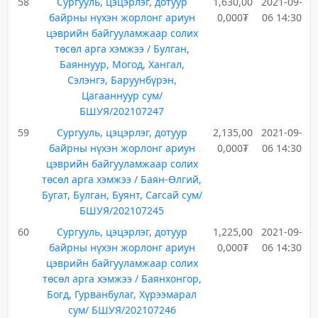
58
Сургууль, цэцэрлэг, дотуур
1,630,00
2021-09-
байрны нүхэн жорлонг ариун
0,000₮
06 14:30
цэврийн байгууламжаар солих
төсөл арга хэмжээ / Булган,
Баяннуур, Могод, Хангал,
Сэлэнгэ, Баруунбүрэн,
Цагааннуур сум/
БШУЯ/202107247
59
Сургууль, цэцэрлэг, дотуур
2,135,00
2021-09-
байрны нүхэн жорлонг ариун
0,000₮
06 14:30
цэврийн байгууламжаар солих
төсөл арга хэмжээ / Баян-Өлгий,
Бугат, Булган, Буянт, Сагсай сум/
БШУЯ/202107245
60
Сургууль, цэцэрлэг, дотуур
1,225,00
2021-09-
байрны нүхэн жорлонг ариун
0,000₮
06 14:30
цэврийн байгууламжаар солих
төсөл арга хэмжээ / Баянхонгор,
Богд, Гурванбулаг, Хүрээмарал
сум/ БШУЯ/202107246