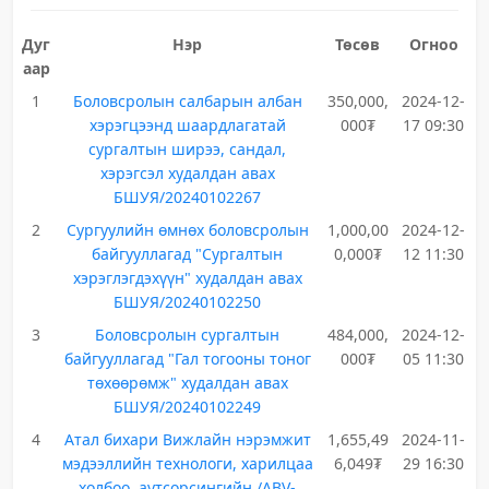
Дуг
Нэр
Төсөв
Огноо
аар
1
Боловсролын салбарын албан
350,000,
2024-12-
хэрэгцээнд шаардлагатай
000₮
17 09:30
сургалтын ширээ, сандал,
хэрэгсэл худалдан авах
БШУЯ/20240102267
2
Сургуулийн өмнөх боловсролын
1,000,00
2024-12-
байгууллагад "Сургалтын
0,000₮
12 11:30
хэрэглэгдэхүүн" худалдан авах
БШУЯ/20240102250
3
Боловсролын сургалтын
484,000,
2024-12-
байгууллагад "Гал тогооны тоног
000₮
05 11:30
төхөөрөмж" худалдан авах
БШУЯ/20240102249
4
Атал бихари Вижлайн нэрэмжит
1,655,49
2024-11-
мэдээллийн технологи, харилцаа
6,049₮
29 16:30
холбоо, аутсорсингийн /ABV-