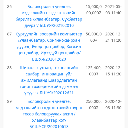
86
Боловсролын үнэлгээ,
15,000,0
2021-05-
мэдээллийн нэгдсэн төвийн
00,000₮
03 11:40
барилга /Улаанбаатар, Сүхбаатар
дүүрэг/ БШУЯ/202102010
87
Сургуулийн зөөврийн компьютер
50,000,0
2020-12-
/Улаанбаатар, Сонгинохайрхан
00₮
21 11:20
дүүрэг, Өнөр цогцолбор, Хөгжил
цогцолбор, Ирээдүй цогцолбор/
БШУЯ/202012620
88
Шинжлэх ухаан, технологийн
125,400,
2020-12-
салбар, инновацын үйл
000₮
15 11:30
ажиллагаанд шаардлагатай
тоног төхөөрөмжийн дэмжлэг
үзүүлэх БШУЯ/202012621
89
Боловсролын үнэлгээ,
250,000,
2020-12-
мэдээллийн нэгдсэн төвийн зураг
000₮
08 11:30
төсөв боловсруулах ажил /
Улаанбаатар хот/
БСШУСЯ/202010618