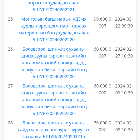
хэрэгсэл худалдан авах
БШУЯ/20240202221
25
Монголын багш нарын VIII их
99,600,0
2024-03-
хурлын оролцогч нарт тараах
00₮
22 09:30
материалын багц худалдан авах
БШУЯ/20240202220
26
Боловсрол, шинжлэх ухааны
60,000,0
2024-02-
шинэ зууны сэргэлт нээлтийн
00₮
27 10:30
арга хэмжээний оролцогчдод
зориулсан бичиг хэргийн багц
БШУЯ/20240202200
27
Боловсрол, шинжлэх ухааны
60,000,0
2024-02-
шинэ зууны сэргэлт нээлтийн
00₮
09 10:30
арга хэмжээний оролцогчдод
зориулсан бичиг хэргийн багц
БШУЯ/20240202200
28
Боловсрол, шинжлэх ухааны
76,000,0
2024-02-
сайд нарын хөрөг зураг зуруулах
00₮
08 10:30
захиалга БШУЯ/20240201215