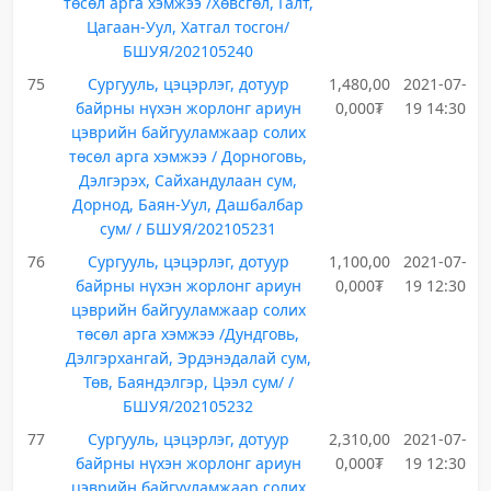
төсөл арга хэмжээ /Хөвсгөл, Галт,
Цагаан-Уул, Хатгал тосгон/
БШУЯ/202105240
75
Сургууль, цэцэрлэг, дотуур
1,480,00
2021-07-
байрны нүхэн жорлонг ариун
0,000₮
19 14:30
цэврийн байгууламжаар солих
төсөл арга хэмжээ / Дорноговь,
Дэлгэрэх, Сайхандулаан сум,
Дорнод, Баян-Уул, Дашбалбар
сум/ / БШУЯ/202105231
76
Сургууль, цэцэрлэг, дотуур
1,100,00
2021-07-
байрны нүхэн жорлонг ариун
0,000₮
19 12:30
цэврийн байгууламжаар солих
төсөл арга хэмжээ /Дундговь,
Дэлгэрхангай, Эрдэнэдалай сум,
Төв, Баяндэлгэр, Цээл сум/ /
БШУЯ/202105232
77
Сургууль, цэцэрлэг, дотуур
2,310,00
2021-07-
байрны нүхэн жорлонг ариун
0,000₮
19 12:30
цэврийн байгууламжаар солих