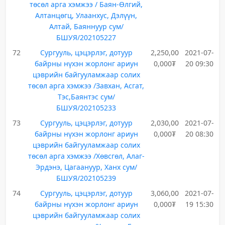
төсөл арга хэмжээ / Баян-Өлгий,
Алтанцөгц, Улаанхус, Дэлүүн,
Алтай, Баяннуур сум/
БШУЯ/202105227
72
Сургууль, цэцэрлэг, дотуур
2,250,00
2021-07-
байрны нүхэн жорлонг ариун
0,000₮
20 09:30
цэврийн байгууламжаар солих
төсөл арга хэмжээ /Завхан, Асгат,
Тэс,Баянтэс сум/
БШУЯ/202105233
73
Сургууль, цэцэрлэг, дотуур
2,030,00
2021-07-
байрны нүхэн жорлонг ариун
0,000₮
20 08:30
цэврийн байгууламжаар солих
төсөл арга хэмжээ /Хөвсгөл, Алаг-
Эрдэнэ, Цагаануур, Ханх сум/
БШУЯ/202105239
74
Сургууль, цэцэрлэг, дотуур
3,060,00
2021-07-
байрны нүхэн жорлонг ариун
0,000₮
19 15:30
цэврийн байгууламжаар солих