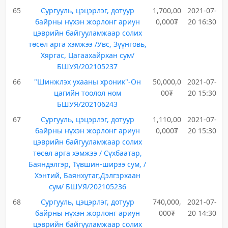
65
Сургууль, цэцэрлэг, дотуур
1,700,00
2021-07-
байрны нүхэн жорлонг ариун
0,000₮
20 16:30
цэврийн байгууламжаар солих
төсөл арга хэмжээ /Увс, Зүүнговь,
Хяргас, Цагаахайрхан сум/
БШУЯ/202105237
66
"Шинжлэх ухааны хроник"-Он
50,000,0
2021-07-
цагийн тоолол ном
00₮
20 15:30
БШУЯ/202106243
67
Сургууль, цэцэрлэг, дотуур
1,110,00
2021-07-
байрны нүхэн жорлонг ариун
0,000₮
20 15:30
цэврийн байгууламжаар солих
төсөл арга хэмжээ / Сүхбаатар,
Баяндэлгэр, Түвшин-ширээ сум, /
Хэнтий, Баянхутаг,Дэлгэрхаан
сум/ БШУЯ/202105236
68
Сургууль, цэцэрлэг, дотуур
740,000,
2021-07-
байрны нүхэн жорлонг ариун
000₮
20 14:30
цэврийн байгууламжаар солих