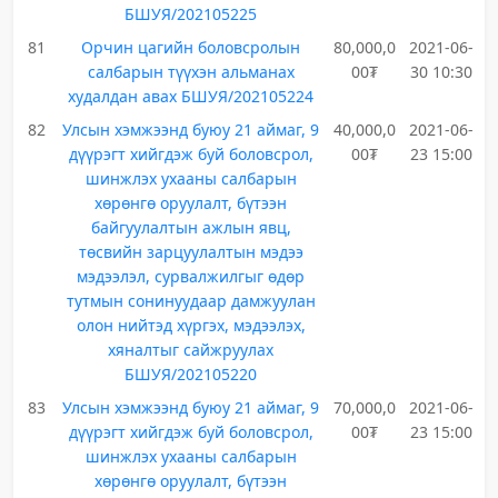
БШУЯ/202105225
81
Орчин цагийн боловсролын
80,000,0
2021-06-
салбарын түүхэн альманах
00₮
30 10:30
худалдан авах БШУЯ/202105224
82
Улсын хэмжээнд буюу 21 аймаг, 9
40,000,0
2021-06-
дүүрэгт хийгдэж буй боловсрол,
00₮
23 15:00
шинжлэх ухааны салбарын
хөрөнгө оруулалт, бүтээн
байгуулалтын ажлын явц,
төсвийн зарцуулалтын мэдээ
мэдээлэл, сурвалжилгыг өдөр
тутмын сонинуудаар дамжуулан
олон нийтэд хүргэх, мэдээлэх,
хяналтыг сайжруулах
БШУЯ/202105220
83
Улсын хэмжээнд буюу 21 аймаг, 9
70,000,0
2021-06-
дүүрэгт хийгдэж буй боловсрол,
00₮
23 15:00
шинжлэх ухааны салбарын
хөрөнгө оруулалт, бүтээн