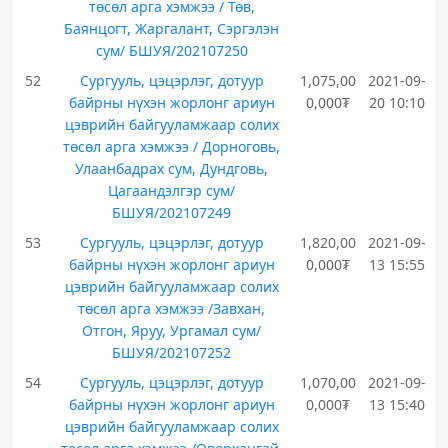
төсөл арга хэмжээ / Төв,
Баянцогт, Жаргалант, Сэргэлэн
сум/ БШУЯ/202107250
52
Сургууль, цэцэрлэг, дотуур
1,075,00
2021-09-
байрны нүхэн жорлонг ариун
0,000₮
20 10:10
цэврийн байгууламжаар солих
төсөл арга хэмжээ / Дорноговь,
Улаанбадрах сум, Дундговь,
Цагаандэлгэр сум/
БШУЯ/202107249
53
Сургууль, цэцэрлэг, дотуур
1,820,00
2021-09-
байрны нүхэн жорлонг ариун
0,000₮
13 15:55
цэврийн байгууламжаар солих
төсөл арга хэмжээ /Завхан,
Отгон, Яруу, Ургамал сум/
БШУЯ/202107252
54
Сургууль, цэцэрлэг, дотуур
1,070,00
2021-09-
байрны нүхэн жорлонг ариун
0,000₮
13 15:40
цэврийн байгууламжаар солих