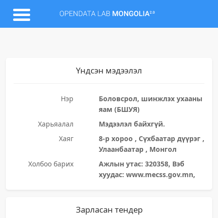
Үндсэн мэдээлэл
Нэр
Боловсрол, шинжлэх ухааны
яам (БШУЯ)
Харьяалал
Мэдээлэл байхгүй.
Хаяг
8-р хороо , Сүхбаатар дүүрэг ,
Улаанбаатар , Монгол
Холбоо барих
Ажлын утас: 320358, Вэб
хуудас: www.mecss.gov.mn,
Зарласан тендер