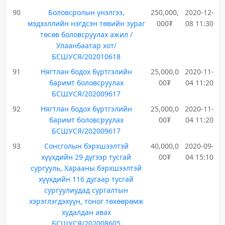
90
Боловсролын үнэлгээ,
250,000,
2020-12-
мэдээллийн нэгдсэн төвийн зураг
000₮
08 11:30
төсөв боловсруулах ажил /
Улаанбаатар хот/
БСШУСЯ/202010618
91
Нягтлан бодох бүртгэлийн
25,000,0
2020-11-
баримт боловсруулах
00₮
04 11:20
БСШУСЯ/202009617
92
Нягтлан бодох бүртгэлийн
25,000,0
2020-11-
баримт боловсруулах
00₮
04 11:20
БСШУСЯ/202009617
93
Сонсголын бэрхшээлтэй
40,000,0
2020-09-
хүүхдийн 29 дүгээр тусгай
00₮
04 15:10
сургууль, Харааны бэрхшээлтэй
хүүхдийн 116 дугаар тусгай
сургуулиудад сургалтын
хэрэглэгдэхүүн, тоног төхөөрөмж
худалдан авах
БСШУСЯ/202008605