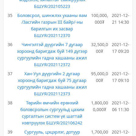
БШУЯ/202105223
35
Боловсрол, шинжлэх ухааны яам
100,000,
2021-12-
/Засгийн газрын III байр/-ны
000₮
21 14:30
барилгын их засвар
БШУЯ/202112370
36
Чингэлтэй дүүргийн 7 дугаар
32,500,0
2021-12-
хороонд баригдаж буй 149 дүгээр
00₮
17 09:20
сургуулийн гадна хашааны ажил
БШУЯ/202112372
37
Хан-Уул дүүргийн 2 дугаар
95,000,0
2021-12-
хороонд баригдаж буй 75 дугаар
00₮
17 09:10
сургуулийн гадна хашааны ажил
БШУЯ/202112373
38
Төрийн өмчийн ерөнхий
1,800,00
2021-12-
боловсролын сургуульд цахим
0,000₮
06 11:30
сургалтын систем үе шаттай
нэвтрүүлэх БШУЯ/202106242
39
Сургууль, цэцэрлэг, дотуур
1,700,00
2021-12-