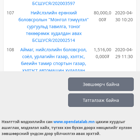
БСШУСЯ/202003597
107
Нийслэлийн ерөнхий
80,000,0
2020-04-
боловсролын "Монгол тэмүүлэл"
00₮
30 10:20
сургуульд тавилга, тоног
төхөөрөмж худалдан авах
БСШУСЯ/202002514
108
Аймаг, нийслэлийн боловсрол,
1,516,00
2020-04-
соёл, урлагийн газар, хэлтэс,
0,000₮
29 11:30
биеийн тамир спортын газар,
хэлтэст автомашин худалдан
авах БСШУСЯ/202003599
Зөвшөөрч байна
109
Олон улсын залуучуудын "Ногоон
500,000,
2020-04-
наадам"-ыг зохион байгуулахад
000₮
27 11:40
шаардагдах спортын тоног
Татгалзаж байна
төхөөрөмж, техник хэрэгсэл
худалдан авах
БСШУСЯ/202002528
Нээлттэй мэдээллийн сан
www.opendatalab.mn
цахим хуудсыг
ашиглах, мэдээлэл хайх, түгээх хэн бүхэн доорх нөхцөлийг хүлээн
110
Сургуулийн өмнөх боловсролын
320,000,
2020-04-
зөвшөөрсний үндсэн дээр үйлчилгээ авах эрхтэй.
байгууллагад хөгжмийн зэмсэг,
000₮
27 10:30