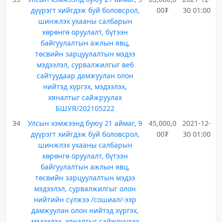
дүүрэгт хийгдэж буй боловсрол,
00₮
30 01:00
шинжлэх ухааны салбарын
хөрөнгө оруулалт, бүтээн
байгуулалтын ажлын явц,
төсвийн зарцуулалтын мэдээ
мэдээлэл, сурвалжилгыг веб
сайтуудаар дамжуулан олон
нийтэд хүргэх, мэдээлэх,
хяналтыг сайжруулах
БШУЯ/202105222
34
Улсын хэмжээнд буюу 21 аймаг, 9
45,000,0
2021-12-
дүүрэгт хийгдэж буй боловсрол,
00₮
30 01:00
шинжлэх ухааны салбарын
хөрөнгө оруулалт, бүтээн
байгуулалтын ажлын явц,
төсвийн зарцуулалтын мэдээ
мэдээлэл, сурвалжилгыг олон
нийтийн сүлжээ /сошиал/-ээр
дамжуулан олон нийтэд хүргэх,
мэдээлэх, хяналтыг сайжруулах