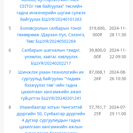
CEITO/ төв байгуулах” төслийн
гадна инженерийн шугам сүлжээ
байгуулах БШУЯ/20240101263
5
Боловсролын салбарын тоног
319,600,
2024-11-
төхөөрөмж /Дархан-Уул, Сэлэнгэ,
000₮
28 11:30
Төв/ БШУЯ/20240502264
6
Салбарын шагналын тэмдэг,
39,800,0
2024-11-
үнэмлэх, хавтас хэвлүүлэх
00₮
22 09:30
БШУЯ/20240202217
7
Шинжлэх ухаан технологийн их
87,068,1
2024-08-
сургуульд байгуулах "Чадавх
26₮
26 10:30
бэхжүүлэх төв"-ийн гадна
цахилгаан хангамжийн ажил
гүйцэтгэх БШУЯ/20240201241
8
Улаанбаатар хотын Чингэлтэй
57,761,7
2024-07-
дүүргийн 50, Сүхбаатар дүүргийн
25₮
29 11:00
4 дүгээр сургуулиудын гадна
цахилгаан хангамжийн ажлын