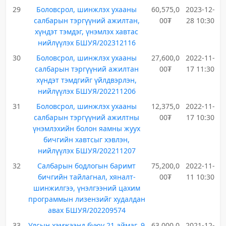
29
Боловсрол, шинжлэх ухааны
60,575,0
2023-12-
салбарын тэргүүний ажилтан,
00₮
28 10:30
хүндэт тэмдэг, үнэмлэх хавтас
нийлүүлэх БШУЯ/202312116
30
Боловсрол, шинжлэх ухааны
27,600,0
2022-11-
салбарын тэргүүний ажилтан
00₮
17 11:30
хүндэт тэмдгийг үйлдвэрлэн,
нийлүүлэх БШУЯ/202211206
31
Боловсрол, шинжлэх ухааны
12,375,0
2022-11-
салбарын тэргүүний ажилтны
00₮
17 10:30
үнэмлэхийн болон яамны жуух
бичгийн хавтсыг хэвлэн,
нийлүүлэх БШУЯ/202211207
32
Салбарын бодлогын баримт
75,200,0
2022-11-
бичгийн тайлагнал, хяналт-
00₮
11 10:30
шинжилгээ, үнэлгээний цахим
программын лизензийг худалдан
авах БШУЯ/202209574
33
Улсын хэмжээнд буюу 21 аймаг, 9
63,000,0
2021-12-