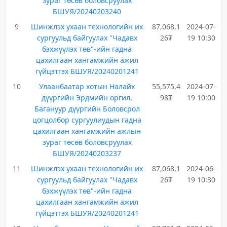
зураг төсөв боловсруулах
БШУЯ/20240203240
9
Шинжлэх ухаан технологийн их
87,068,1
2024-07-
сургуульд байгуулах "Чадавх
26₮
19 10:30
бэхжүүлэх төв"-ийн гадна
цахилгаан хангамжийн ажил
гүйцэтгэх БШУЯ/20240201241
10
Улаанбаатар хотын Налайх
55,575,4
2024-07-
дүүргийн Эрдмийн оргил,
98₮
19 10:00
Багануур дүүргийн Боловсрол
цогцолбор сургуулиудын гадна
цахилгаан хангамжийн ажлын
зураг төсөв боловсруулах
БШУЯ/20240203237
11
Шинжлэх ухаан технологийн их
87,068,1
2024-06-
сургуульд байгуулах "Чадавх
26₮
19 10:30
бэхжүүлэх төв"-ийн гадна
цахилгаан хангамжийн ажил
гүйцэтгэх БШУЯ/20240201241