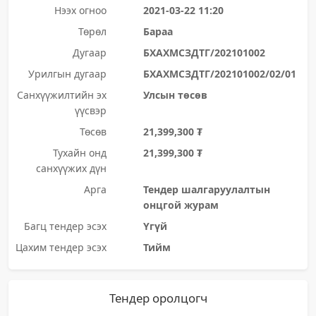
Нээх огноо
2021-03-22 11:20
Төрөл
Бараа
Дугаар
БХАХМСЗДТГ/202101002
Урилгын дугаар
БХАХМСЗДТГ/202101002/02/01
Санхүүжилтийн эх
Улсын төсөв
үүсвэр
Төсөв
21,399,300 ₮
Тухайн онд
21,399,300 ₮
санхүүжих дүн
Арга
Тендер шалгаруулалтын
онцгой журам
Багц тендер эсэх
Үгүй
Цахим тендер эсэх
Тийм
Тендер оролцогч