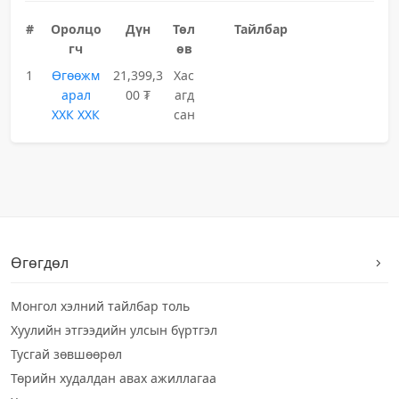
#
Оролцо
Дүн
Төл
Тайлбар
гч
өв
1
Өгөөжм
21,399,3
Хас
арал
00 ₮
агд
ХХК ХХК
сан
Өгөгдөл
Монгол хэлний тайлбар толь
Хуулийн этгээдийн улсын бүртгэл
Тусгай зөвшөөрөл
Төрийн худалдан авах ажиллагаа