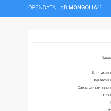
Захи
Шалгасан 
Зарласан 
Санал хүлээн авах 
Нээх 
Д