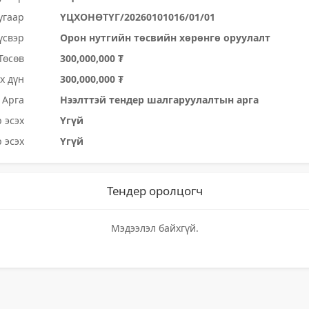
угаар
ҮЦХОНӨТҮГ/20260101016/01/01
үсвэр
Орон нутгийн төсвийн хөрөнгө оруулалт
Төсөв
300,000,000 ₮
х дүн
300,000,000 ₮
Арга
Нээлттэй тендер шалгаруулалтын арга
 эсэх
Үгүй
 эсэх
Үгүй
Тендер оролцогч
Мэдээлэл байхгүй.