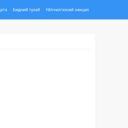
дата
Бидний тухай
Үйлчилгээний нөхцөл