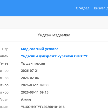
Өгөгдөл
Визуал 
Үндсэн мэдээлэл
Нэр
Мод сөөгний услагаа
алагч
Үндэсний цэцэрлэгт хүрээлэн ОНӨТҮГ
Төлөв
Үр дүн гарсан
огноо
2026-07-21
огноо
2026-02-06
огноо
2026-03-11 09:00
огноо
2026-03-11 09:15
Төрөл
Ажил
угаар
ҮЦХОНӨТҮГ/20260101016