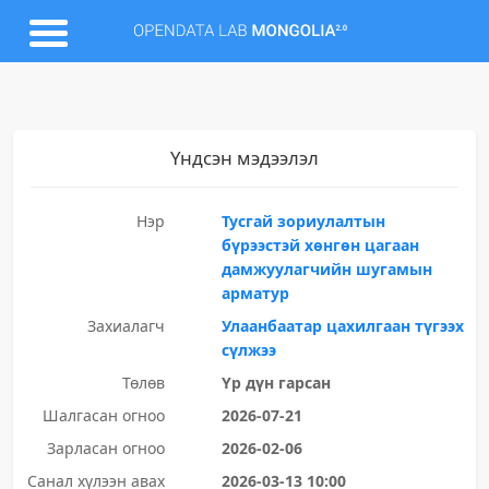
Үндсэн мэдээлэл
Нэр
Тусгай зориулалтын
бүрээстэй хөнгөн цагаан
дамжуулагчийн шугамын
арматур
Захиалагч
Улаанбаатар цахилгаан түгээх
сүлжээ
Төлөв
Үр дүн гарсан
Шалгасан огноо
2026-07-21
Зарласан огноо
2026-02-06
Санал хүлээн авах
2026-03-13 10:00