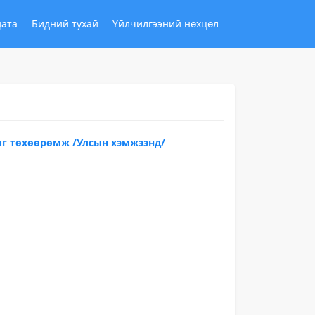
дата
Бидний тухай
Үйлчилгээний нөхцөл
ог төхөөрөмж /Улсын хэмжээнд/