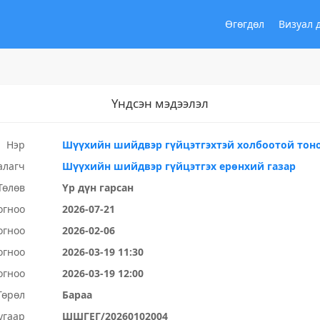
Өгөгдөл
Визуал 
Үндсэн мэдээлэл
Нэр
Шүүхийн шийдвэр гүйцэтгэхтэй холбоотой тон
алагч
Шүүхийн шийдвэр гүйцэтгэх ерөнхий газар
Төлөв
Үр дүн гарсан
огноо
2026-07-21
огноо
2026-02-06
огноо
2026-03-19 11:30
огноо
2026-03-19 12:00
Төрөл
Бараа
угаар
ШШГЕГ/20260102004