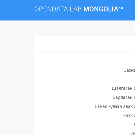
Захи
Шалгасан 
Зарласан 
Санал хүлээн авах 
Нээх 
Д