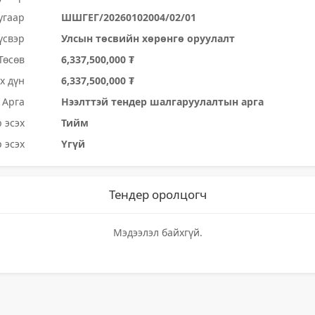
угаар
ШШГЕГ/20260102004/02/01
үсвэр
Улсын төсвийн хөрөнгө оруулалт
Төсөв
6,337,500,000 ₮
х дүн
6,337,500,000 ₮
Арга
Нээлттэй тендер шалгаруулалтын арга
 эсэх
Тийм
 эсэх
Үгүй
Тендер оролцогч
Мэдээлэл байхгүй.