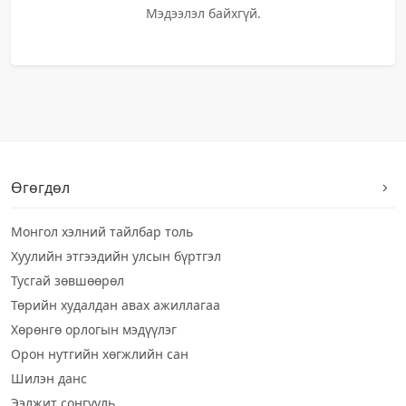
Мэдээлэл байхгүй.
Өгөгдөл
Монгол хэлний тайлбар толь
Хуулийн этгээдийн улсын бүртгэл
Тусгай зөвшөөрөл
Төрийн худалдан авах ажиллагаа
Хөрөнгө орлогын мэдүүлэг
Орон нутгийн хөгжлийн сан
Шилэн данс
Ээлжит сонгууль