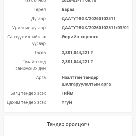
Нээх огноо
2026-03-11 09:10
Төрөл
Бараа
Дугаар
ДААТҮТӨХК/20260102511
Урилгын дугаар
ДААТҮТӨХК/20260102511/03/01
Санхүүжилтийн эх
Өөрийн хөрөнгө
үүсвэр
Төсөв
2,881,044,221 ₮
Тухайн онд
2,881,044,221 ₮
санхүүжих дүн
Арга
Нээлттэй тендер
шалгаруулалтын арга
Багц тендер эсэх
Тийм
Цахим тендер эсэх
Үгүй
Тендер оролцогч