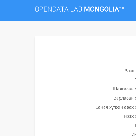
Захи
Шалгасан 
Зарласан 
Санал хүлээн авах 
Нээх 
Д