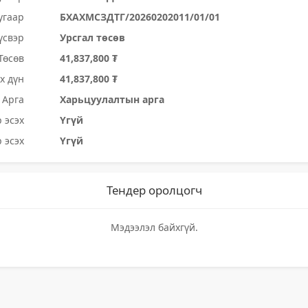
угаар
БХАХМСЗДТГ/20260202011/01/01
үсвэр
Урсгал төсөв
Төсөв
41,837,800 ₮
х дүн
41,837,800 ₮
Арга
Харьцуулалтын арга
 эсэх
Үгүй
 эсэх
Үгүй
Тендер оролцогч
Мэдээлэл байхгүй.