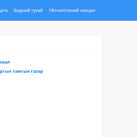
дата
Бидний тухай
Үйлчилгээний нөхцөл
риал
аргын тамгын газар