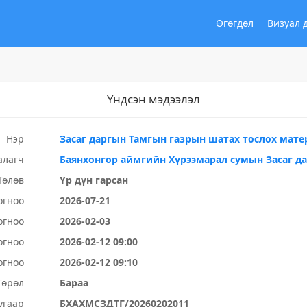
Өгөгдөл
Визуал 
Үндсэн мэдээлэл
Нэр
Засаг даргын Тамгын газрын шатах тослох мате
алагч
Баянхонгор аймгийн Хүрээмарал сумын Засаг д
Төлөв
Үр дүн гарсан
огноо
2026-07-21
огноо
2026-02-03
огноо
2026-02-12 09:00
огноо
2026-02-12 09:10
Төрөл
Бараа
угаар
БХАХМСЗДТГ/20260202011