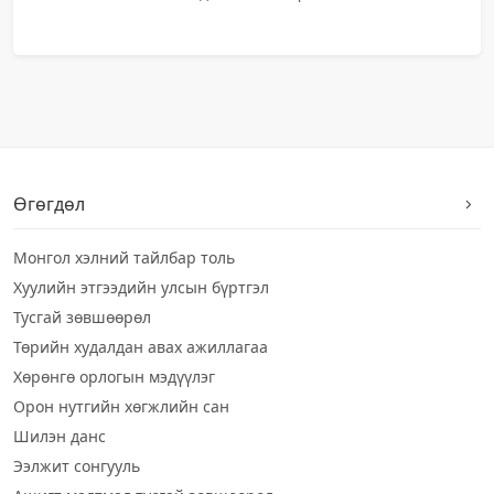
Өгөгдөл
Монгол хэлний тайлбар толь
Хуулийн этгээдийн улсын бүртгэл
Тусгай зөвшөөрөл
Төрийн худалдан авах ажиллагаа
Хөрөнгө орлогын мэдүүлэг
Орон нутгийн хөгжлийн сан
Шилэн данс
Ээлжит сонгууль