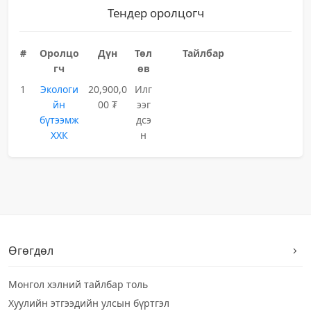
Тендер оролцогч
#
Оролцо
Дүн
Төл
Тайлбар
гч
өв
1
Экологи
20,900,0
Илг
йн
00 ₮
ээг
бүтээмж
дсэ
ХХК
н
Өгөгдөл
Монгол хэлний тайлбар толь
Хуулийн этгээдийн улсын бүртгэл