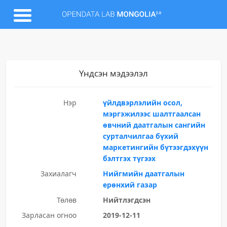
Үндсэн мэдээлэл
Нэр
үйлдвэрлэлийн осол,
мэргэжилээс шалтгаалсан
өвчний даатгалын сангийн
сурталчилгаа бүхий
маркетингийн бүтээгдэхүүн
бэлтгэх түгээх
Захиалагч
Нийгмийн даатгалын
ерөнхий газар
Төлөв
Нийтлэгдсэн
Зарласан огноо
2019-12-11