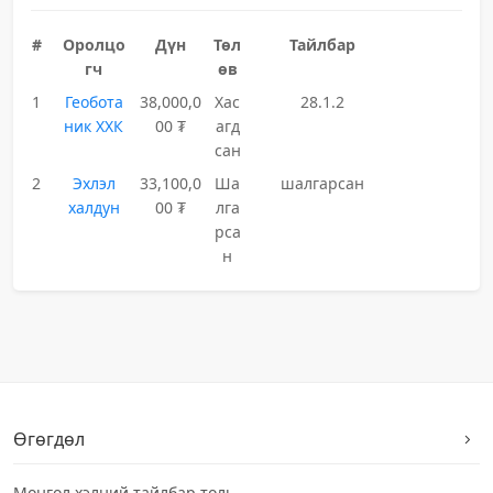
#
Оролцо
Дүн
Төл
Тайлбар
гч
өв
1
Геобота
38,000,0
Хас
28.1.2
ник ХХК
00 ₮
агд
сан
2
Эхлэл
33,100,0
Ша
шалгарсан
халдун
00 ₮
лга
рса
н
Өгөгдөл
Монгол хэлний тайлбар толь