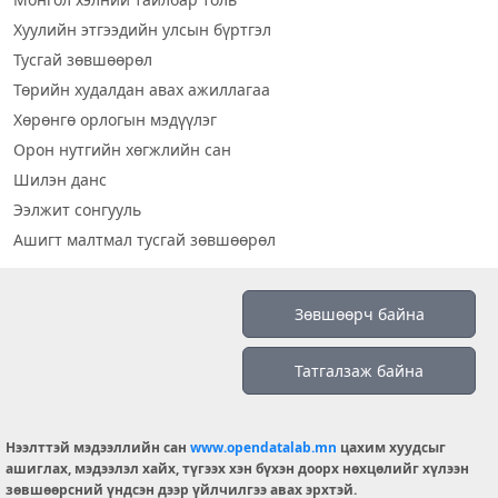
Хуулийн этгээдийн улсын бүртгэл
Тусгай зөвшөөрөл
Төрийн худалдан авах ажиллагаа
Хөрөнгө орлогын мэдүүлэг
Орон нутгийн хөгжлийн сан
Шилэн данс
Ээлжит сонгууль
Ашигт малтмал тусгай зөвшөөрөл
Визуал дата
Зөвшөөрч байна
Шилэн данс 2019
Татгалзаж байна
Бидний тухай
Үйлчилгээний нөхцөл
info@opendatalab.mn
Нээлттэй мэдээллийн сан
www.opendatalab.mn
цахим хуудсыг
ашиглах, мэдээлэл хайх, түгээх хэн бүхэн доорх нөхцөлийг хүлээн
© 2026 OPENDATA LAB MONGOLIA.
зөвшөөрсний үндсэн дээр үйлчилгээ авах эрхтэй.