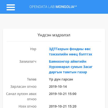
Үндсэн мэдээлэл
Нэр
ЗДТГазрын фондны өвс
тэжээлийн нөөц бэлтгэх
Захиалагч
Баянхонгор аймгийн
Хүрээмарал сумын Засаг
даргын тамгын газар
Төлөв
Үр дүн гарсан
Зарласан огноо
2019-10-14
Санал хүлээн авах
2019-10-21 15:00
огноо
Нээх огноо
2019-10-21 15:20