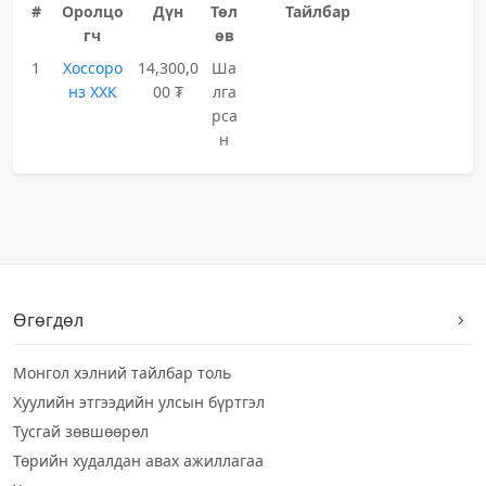
#
Оролцо
Дүн
Төл
Тайлбар
гч
өв
1
Хоссоро
14,300,0
Ша
нз ХХК
00 ₮
лга
рса
н
Өгөгдөл
Монгол хэлний тайлбар толь
Хуулийн этгээдийн улсын бүртгэл
Тусгай зөвшөөрөл
Төрийн худалдан авах ажиллагаа