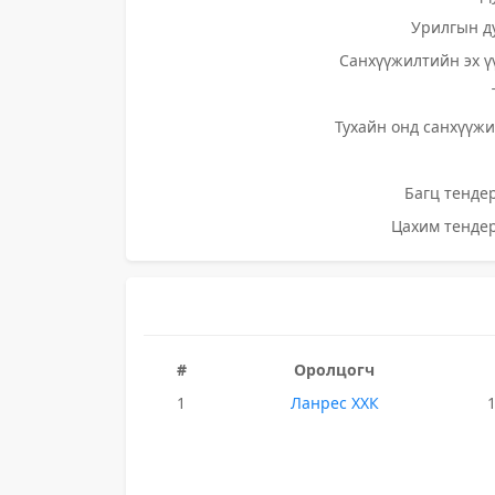
Урилгын д
Санхүүжилтийн эх ү
Тухайн онд санхүүжи
Багц тендер
Цахим тендер
#
Оролцогч
1
Ланрес ХХК