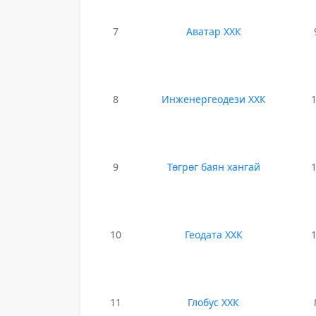
7
Аватар ХХК
8
Инженергеодези ХХК
9
Төгрөг баян хангай
10
Геодата ХХК
11
Глобус ХХК