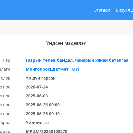
Өгөгдөл
Визуал 
Үндсэн мэдээлэл
Нэр
Газрын төлөв байдал, чанарын хянан баталгаа
алагч
Монголросцветмет ТӨҮГ
Төлөв
Үр дүн гарсан
огноо
2026-07-24
огноо
2025-06-03
огноо
2025-06-26 09:00
огноо
2025-06-26 09:10
Төрөл
Үйлчилгээ
угаар
МРЦМ/20250103270