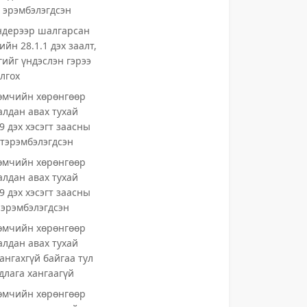
т эрэмбэлэгдсэн
ендерээр шалгарсан
йн 28.1.1 дэх заалт,
гийг үндэслэн гэрээ
лгох
өмчийн хөрөнгөөр
алдан авах тухай
9 дэх хэсэгт заасны
дтэрэмбэлэгдсэн
өмчийн хөрөнгөөр
алдан авах тухай
9 дэх хэсэгт заасны
т эрэмбэлэгдсэн
өмчийн хөрөнгөөр
алдан авах тухай
ангахгүй байгаа тул
длага хангаагүй
өмчийн хөрөнгөөр