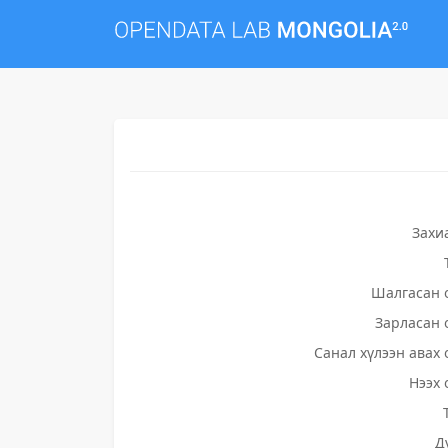
Захи
Шалгасан 
Зарласан 
Санал хүлээн авах 
Нээх 
Д