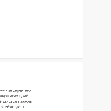
өмчийн хөрөнгөөр
алдан авах тухай
9 дэх хэсэгт заасны
 эрэмбэлэгдсэн