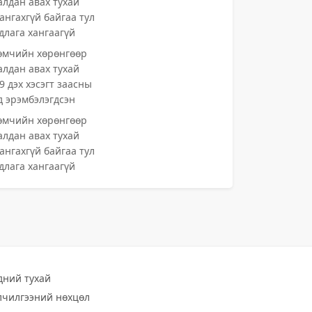
алдан авах тухай
ангахгүй байгаа тул
длага хангаагүй
өмчийн хөрөнгөөр
алдан авах тухай
9 дэх хэсэгт заасны
-д эрэмбэлэгдсэн
өмчийн хөрөнгөөр
алдан авах тухай
ангахгүй байгаа тул
длага хангаагүй
дний тухай
лчилгээний нөхцөл