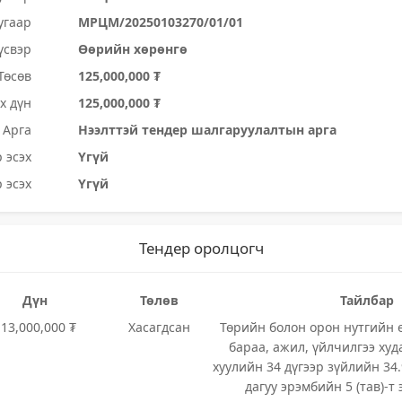
угаар
МРЦМ/20250103270/01/01
үсвэр
Өөрийн хөрөнгө
Төсөв
125,000,000 ₮
х дүн
125,000,000 ₮
Арга
Нээлттэй тендер шалгаруулалтын арга
 эсэх
Үгүй
 эсэх
Үгүй
Тендер оролцогч
Дүн
Төлөв
Тайлбар
113,000,000 ₮
Хасагдсан
Төрийн болон орон нутгийн 
бараа, ажил, үйлчилгээ худ
хуулийн 34 дүгээр зүйлийн 34.
дагуу эрэмбийн 5 (тав)-т