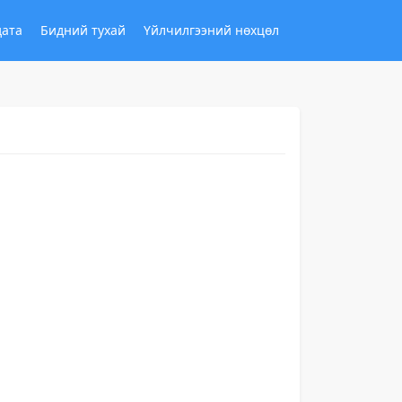
дата
Бидний тухай
Үйлчилгээний нөхцөл