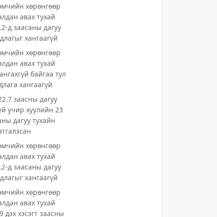
өмчийн хөрөнгөөр
алдан авах тухай
.2-д заасаны дагуу
длагыг хангаагүй
өмчийн хөрөнгөөр
алдан авах тухай
ангахгүй байгаа тул
длага хангаагүй
22.7 заасны дагуу
үй учир хуулийн 23
аны дагуу тухайн
атгалзсан
өмчийн хөрөнгөөр
алдан авах тухай
.2-д заасаны дагуу
длагыг хангаагүй
өмчийн хөрөнгөөр
алдан авах тухай
9 дэх хэсэгт заасны