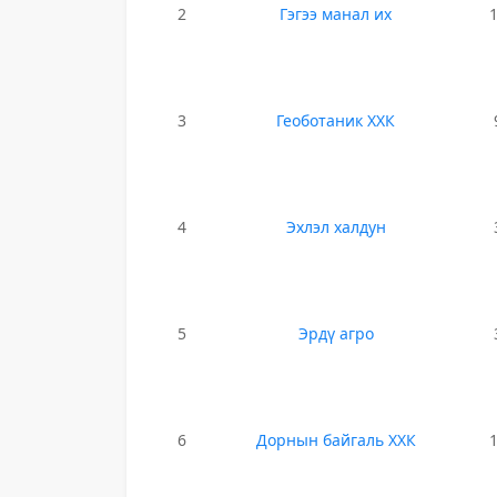
2
Гэгээ манал их
3
Геоботаник ХХК
4
Эхлэл халдун
5
Эрдү агро
6
Дорнын байгаль ХХК