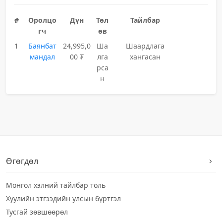
#
Оролцо
Дүн
Төл
Тайлбар
гч
өв
1
Баянбат
24,995,0
Ша
Шаардлага
мандал
00 ₮
лга
хангасан
рса
н
Өгөгдөл
Монгол хэлний тайлбар толь
Хуулийн этгээдийн улсын бүртгэл
Тусгай зөвшөөрөл