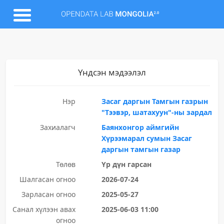
Үндсэн мэдээлэл
Нэр
Засаг даргын Тамгын газрын
"Тээвэр, шатахуун"-ны зардал
Захиалагч
Баянхонгор аймгийн
Хүрээмарал сумын Засаг
даргын тамгын газар
Төлөв
Үр дүн гарсан
Шалгасан огноо
2026-07-24
Зарласан огноо
2025-05-27
Санал хүлээн авах
2025-06-03 11:00
огноо