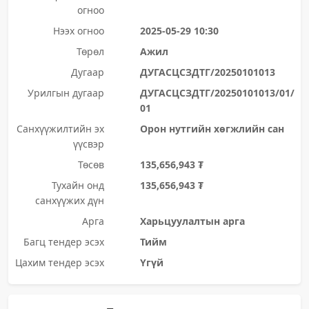
огноо
Нээх огноо
2025-05-29 10:30
Төрөл
Ажил
Дугаар
ДУГАСЦСЗДТГ/20250101013
Урилгын дугаар
ДУГАСЦСЗДТГ/20250101013/01/
01
Санхүүжилтийн эх
Орон нутгийн хөгжлийн сан
үүсвэр
Төсөв
135,656,943 ₮
Тухайн онд
135,656,943 ₮
санхүүжих дүн
Арга
Харьцуулалтын арга
Багц тендер эсэх
Тийм
Цахим тендер эсэх
Үгүй