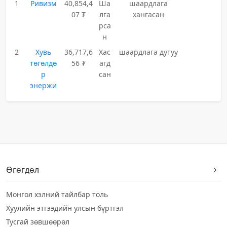
1
Ривизм
40,854,4
Ша
шаардлага
07 ₮
лга
хангасан
рса
н
2
Хувь
36,717,6
Хас
шаардлага дутуу
төгөлдө
56 ₮
агд
р
сан
энержи
Өгөгдөл
Монгол хэлний тайлбар толь
Хуулийн этгээдийн улсын бүртгэл
Тусгай зөвшөөрөл