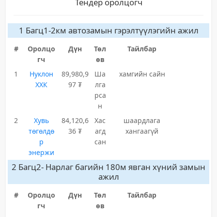
Тендер оролцогч
1 Багц1-2км автозамын гэрэлтүүлэгийн ажил
#
Оролцо
Дүн
Төл
Тайлбар
гч
өв
1
Нуклон
89,980,9
Ша
хамгийн сайн
ХХК
97 ₮
лга
рса
н
2
Хувь
84,120,6
Хас
шаардлага
төгөлдө
36 ₮
агд
хангаагүй
р
сан
энержи
2 Багц2- Нарлаг багийн 180м явган хүний замын
ажил
#
Оролцо
Дүн
Төл
Тайлбар
гч
өв