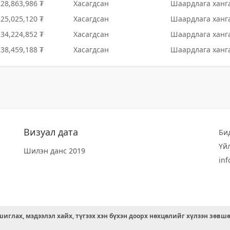
228,863,986 ₮
Хасагдсан
Шаардлага ханга
225,025,120 ₮
Хасагдсан
Шаардлага ханга
234,224,852 ₮
Хасагдсан
Шаардлага ханга
238,459,188 ₮
Хасагдсан
Шаардлага ханга
Визуал дата
Би
Үй
Шилэн данс 2019
in
иглах, мэдээлэл хайх, түгээх хэн бүхэн доорх нөхцөлийг хүлээн зөвш