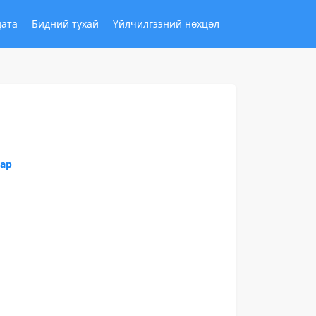
дата
Бидний тухай
Үйлчилгээний нөхцөл
зар