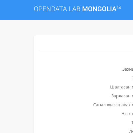
Захи
Шалгасан 
Зарласан 
Санал хүлээн авах 
Нээх 
Д