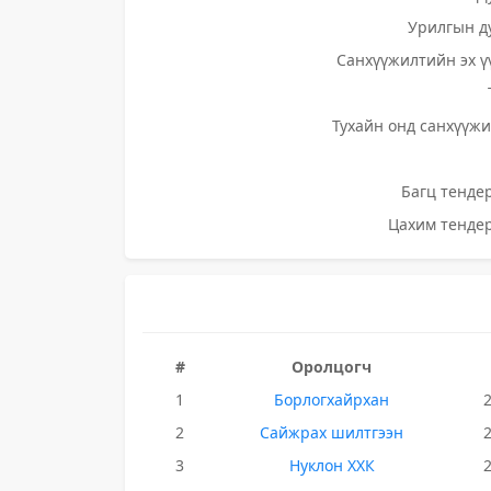
Урилгын д
Санхүүжилтийн эх ү
Тухайн онд санхүүжи
Багц тендер
Цахим тендер
#
Оролцогч
1
Борлогхайрхан
2
Сайжрах шилтгээн
3
Нуклон ХХК