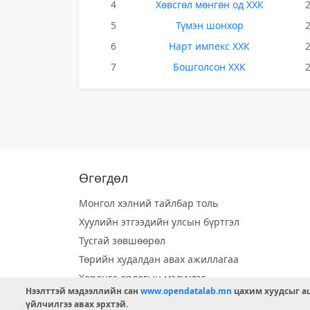
4
Хөвсгөл мөнгөн од ХХК
5
Түмэн шонхор
6
Нарт импекс ХХК
7
Бошголсон ХХК
Өгөгдөл
Монгол хэлний тайлбар толь
Хуулийн этгээдийн улсын бүртгэл
Тусгай зөвшөөрөл
Төрийн худалдан авах ажиллагаа
Хөрөнгө орлогын мэдүүлэг
Нээлттэй мэдээллийн сан
www.opendatalab.mn
цахим хуудсыг аш
Орон нутгийн хөгжлийн сан
үйлчилгээ авах эрхтэй.