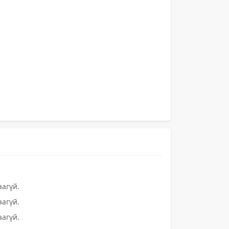
агүй.
агүй.
агүй.