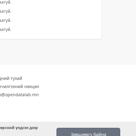
агүй.
агүй.
агүй.
агүй.
дний тухай
лчилгээний нөхцөл
fo@opendatalab.mn
өөрсний үндсэн дээр
Зөвшөөрч байна