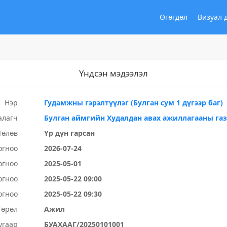
Өгөгдөл
Визуал 
Үндсэн мэдээлэл
Нэр
Гудамжны гэрэлтүүлэг (Булган сум 1 дүгээр баг)
алагч
Булган аймгийн Худалдан авах ажиллагааны га
Төлөв
Үр дүн гарсан
огноо
2026-07-24
огноо
2025-05-01
огноо
2025-05-22 09:00
огноо
2025-05-22 09:30
Төрөл
Ажил
угаар
БУАХААГ/20250101001