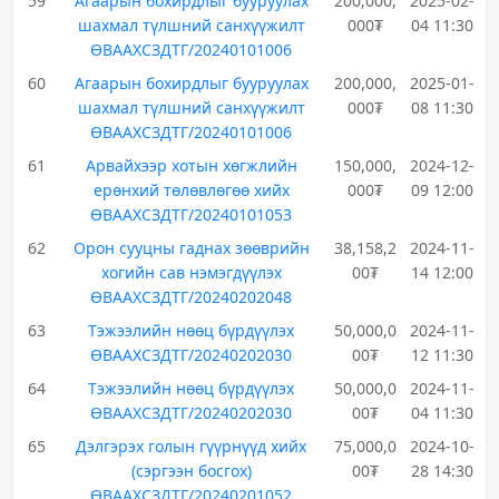
59
Агаарын бохирдлыг бууруулах
200,000,
2025-02-
шахмал түлшний санхүүжилт
000₮
04 11:30
ӨВААХСЗДТГ/20240101006
60
Агаарын бохирдлыг бууруулах
200,000,
2025-01-
шахмал түлшний санхүүжилт
000₮
08 11:30
ӨВААХСЗДТГ/20240101006
61
Арвайхээр хотын хөгжлийн
150,000,
2024-12-
ерөнхий төлөвлөгөө хийх
000₮
09 12:00
ӨВААХСЗДТГ/20240101053
62
Орон сууцны гаднах зөөврийн
38,158,2
2024-11-
хогийн сав нэмэгдүүлэх
00₮
14 12:00
ӨВААХСЗДТГ/20240202048
63
Тэжээлийн нөөц бүрдүүлэх
50,000,0
2024-11-
ӨВААХСЗДТГ/20240202030
00₮
12 11:30
64
Тэжээлийн нөөц бүрдүүлэх
50,000,0
2024-11-
ӨВААХСЗДТГ/20240202030
00₮
04 11:30
65
Дэлгэрэх голын гүүрнүүд хийх
75,000,0
2024-10-
(сэргээн босгох)
00₮
28 14:30
ӨВААХСЗДТГ/20240201052