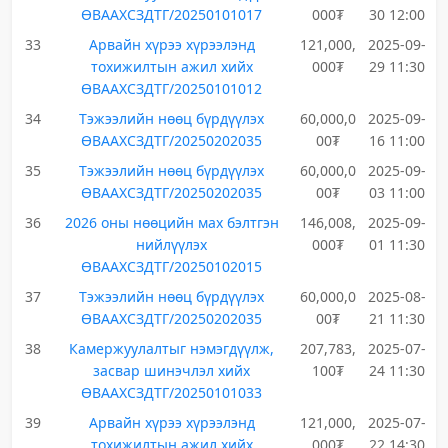
ӨВААХСЗДТГ/20250101017
000₮
30 12:00
33
Арвайн хүрээ хүрээлэнд
121,000,
2025-09-
тохижилтын ажил хийх
000₮
29 11:30
ӨВААХСЗДТГ/20250101012
34
Тэжээлийн нөөц бүрдүүлэх
60,000,0
2025-09-
ӨВААХСЗДТГ/20250202035
00₮
16 11:00
35
Тэжээлийн нөөц бүрдүүлэх
60,000,0
2025-09-
ӨВААХСЗДТГ/20250202035
00₮
03 11:00
36
2026 оны нөөцийн мах бэлтгэн
146,008,
2025-09-
нийлүүлэх
000₮
01 11:30
ӨВААХСЗДТГ/20250102015
37
Тэжээлийн нөөц бүрдүүлэх
60,000,0
2025-08-
ӨВААХСЗДТГ/20250202035
00₮
21 11:30
38
Камержуулалтыг нэмэгдүүлж,
207,783,
2025-07-
засвар шинэчлэл хийх
100₮
24 11:30
ӨВААХСЗДТГ/20250101033
39
Арвайн хүрээ хүрээлэнд
121,000,
2025-07-
тохижилтын ажил хийх
000₮
22 14:30