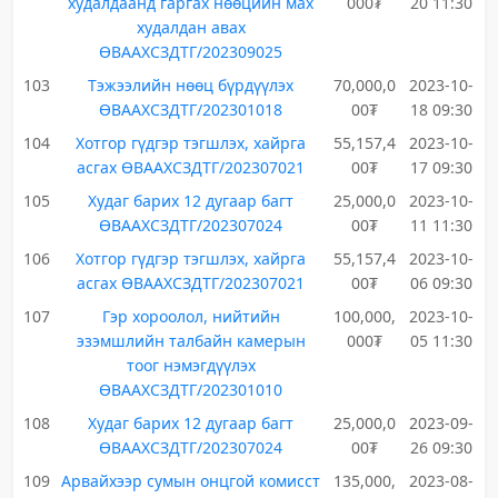
худалдаанд гаргах нөөцийн мах
000₮
20 11:30
худалдан авах
ӨВААХСЗДТГ/202309025
103
Тэжээлийн нөөц бүрдүүлэх
70,000,0
2023-10-
ӨВААХСЗДТГ/202301018
00₮
18 09:30
104
Хотгор гүдгэр тэгшлэх, хайрга
55,157,4
2023-10-
асгах ӨВААХСЗДТГ/202307021
00₮
17 09:30
105
Худаг барих 12 дугаар багт
25,000,0
2023-10-
ӨВААХСЗДТГ/202307024
00₮
11 11:30
106
Хотгор гүдгэр тэгшлэх, хайрга
55,157,4
2023-10-
асгах ӨВААХСЗДТГ/202307021
00₮
06 09:30
107
Гэр хороолол, нийтийн
100,000,
2023-10-
эзэмшлийн талбайн камерын
000₮
05 11:30
тоог нэмэгдүүлэх
ӨВААХСЗДТГ/202301010
108
Худаг барих 12 дугаар багт
25,000,0
2023-09-
ӨВААХСЗДТГ/202307024
00₮
26 09:30
109
Арвайхээр сумын онцгой комисст
135,000,
2023-08-