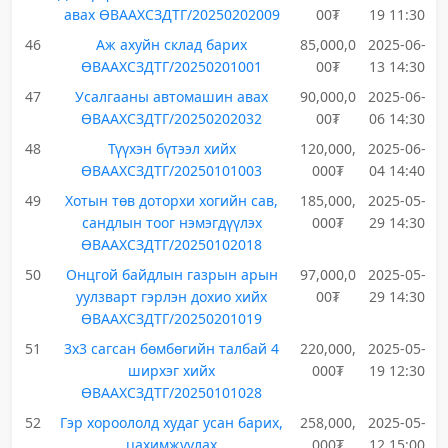
авах ӨВААХСЗДТГ/20250202009
00₮
19 11:30
46
Аж ахуйн склад барих
85,000,0
2025-06-
ӨВААХСЗДТГ/20250201001
00₮
13 14:30
47
Усалгааны автомашин авах
90,000,0
2025-06-
ӨВААХСЗДТГ/20250202032
00₮
06 14:30
48
Түүхэн бүтээл хийх
120,000,
2025-06-
ӨВААХСЗДТГ/20250101003
000₮
04 14:40
49
Хотын төв доторхи хогийн сав,
185,000,
2025-05-
сандлын тоог нэмэгдүүлэх
000₮
29 14:30
ӨВААХСЗДТГ/20250102018
50
Онцгой байдлын газрын арын
97,000,0
2025-05-
уулзварт гэрлэн дохио хийх
00₮
29 14:30
ӨВААХСЗДТГ/20250201019
51
3х3 сагсан бөмбөгийн талбай 4
220,000,
2025-05-
ширхэг хийх
000₮
19 12:30
ӨВААХСЗДТГ/20250101028
52
Гэр хороололд худаг усан барих,
258,000,
2025-05-
цахимжуулах
000₮
12 15:00