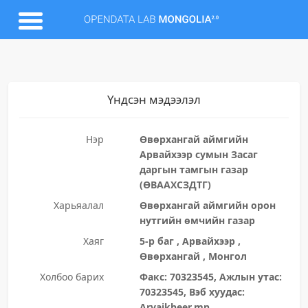
Үндсэн мэдээлэл
Нэр
Өвөрхангай аймгийн
Арвайхээр сумын Засаг
даргын тамгын газар
(ӨВААХСЗДТГ)
Харьяалал
Өвөрхангай аймгийн орон
нутгийн өмчийн газар
Хаяг
5-р баг , Арвайхээр ,
Өвөрхангай , Монгол
Холбоо барих
Факс: 70323545, Ажлын утас:
70323545, Вэб хуудас:
Arvaikheer.mn,