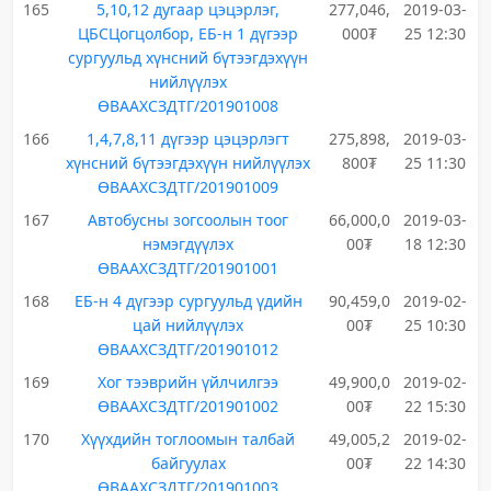
165
5,10,12 дугаар цэцэрлэг,
277,046,
2019-03-
ЦБСЦогцолбор, ЕБ-н 1 дүгээр
000₮
25 12:30
сургуульд хүнсний бүтээгдэхүүн
нийлүүлэх
ӨВААХСЗДТГ/201901008
166
1,4,7,8,11 дүгээр цэцэрлэгт
275,898,
2019-03-
хүнсний бүтээгдэхүүн нийлүүлэх
800₮
25 11:30
ӨВААХСЗДТГ/201901009
167
Автобусны зогсоолын тоог
66,000,0
2019-03-
нэмэгдүүлэх
00₮
18 12:30
ӨВААХСЗДТГ/201901001
168
ЕБ-н 4 дүгээр сургуульд үдийн
90,459,0
2019-02-
цай нийлүүлэх
00₮
25 10:30
ӨВААХСЗДТГ/201901012
169
Хог тээврийн үйлчилгээ
49,900,0
2019-02-
ӨВААХСЗДТГ/201901002
00₮
22 15:30
170
Хүүхдийн тоглоомын талбай
49,005,2
2019-02-
байгуулах
00₮
22 14:30
ӨВААХСЗДТГ/201901003