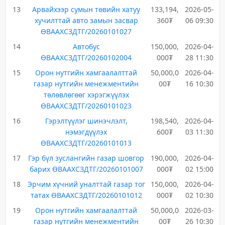
13
Арвайхээр сумын төвийн хатуу
133,194,
2026-05-
хучилттай авто замын засвар
360₮
06 09:30
ӨВААХСЗДТГ/20260101027
14
Автобус
150,000,
2026-04-
ӨВААХСЗДТГ/20260102004
000₮
28 11:30
15
Орон нутгийн хамгаалалттай
50,000,0
2026-04-
газар нутгийн менежментийн
00₮
16 10:30
төлөвлөгөөг хэрэгжүүлэх
ӨВААХСЗДТГ/20260101023
16
Гэрэлтүүлэг шинэчлэлт,
198,540,
2026-04-
нэмэгдүүлэх
600₮
03 11:30
ӨВААХСЗДТГ/20260101013
17
Гэр бүл зуслангийн газар шовгор
190,000,
2026-04-
барих ӨВААХСЗДТГ/20260101007
000₮
02 15:00
18
Эрчим хүчний уналттай газар тог
150,000,
2026-04-
татах ӨВААХСЗДТГ/20260101012
000₮
02 10:30
19
Орон нутгийн хамгаалалттай
50,000,0
2026-03-
газар нутгийн менежментийн
00₮
26 10:30