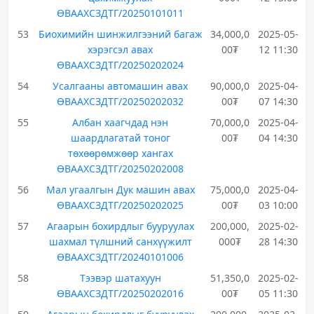
ӨВААХСЗДТГ/20250101011
53
Биохимийн шинжилгээний багаж
34,000,0
2025-05-
хэрэгсэл авах
00₮
12 11:30
ӨВААХСЗДТГ/20250202024
54
Усалгааны автомашин авах
90,000,0
2025-04-
ӨВААХСЗДТГ/20250202032
00₮
07 14:30
55
Албан хаагчдад нэн
70,000,0
2025-04-
шаардлагатай тоног
00₮
04 14:30
төхөөрөмжөөр хангах
ӨВААХСЗДТГ/20250202008
56
Мал угаалгын Дук машин авах
75,000,0
2025-04-
ӨВААХСЗДТГ/20250202025
00₮
03 10:00
57
Агаарын бохирдлыг бууруулах
200,000,
2025-02-
шахмал түлшний санхүүжилт
000₮
28 14:30
ӨВААХСЗДТГ/20240101006
58
Тээвэр шатахуун
51,350,0
2025-02-
ӨВААХСЗДТГ/20250202016
00₮
05 11:30