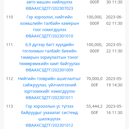
авто машин нийлүүлэх
000₮
30 11:30
ӨВААХСЗДТГ/202307023
110
Гэр хороолол, нийтийн
100,000,
2023-06-
эзэмшлийн талбайн камерын
000₮
02 11:30
тоог нэмэгдүүлэх
ӨВААХСЗДТГ/202301010
111
6,9 дүгээр багт хүүхдийн
100,000,
2023-05-
тоглоомын талбайг биеийн
000₮
22 11:30
тамирын зориулалтын тоног
төхөөрөмжийн хамт байгуулах
ӨВААХСЗДТГ/202301009
112
Нийтийн тээврийн ашиглалтыг
70,000,0
2023-05-
сайжруулах, үйлчилгээний
00₮
19 14:30
хүртээмжийг нэмэгдүүлэх
ӨВААХСЗДТГ/202301011
113
Гэр хорооллын ус түгээх
55,444,2
2023-05-
байруудыг ухааалаг системд
00₮
16 11:30
шилжүүлэх
ӨВААХСЗДТГ/202301012