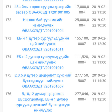
171
48 айлын орон сууцны дээврийн
17,000,0
2019-02-
засвар ӨВААХСЗДТГ/201901005
00₮
22 11:30
172
Ногоон байгууламжийг
25,000,0
2019-02-
нэмэгдүүлэх
00₮
22 10:30
ӨВААХСЗДТГ/201901004
173
ЕБ-н 1 дүгээр сургуульд үдийн
155,100,
2019-02-
цай нийлүүлэх
000₮
13 12:30
ӨВААХСЗДТГ/201901011
174
ЕБ-н 2 дугаар сургуульд үдийн
111,528,
2019-02-
цай нийлүүлэх
000₮
13 11:00
ӨВААХСЗДТГ/201901010
175
2,3,6,9 дүгээр цэцэрлэгт хүнсний
277,150,
2019-02-
бүтээгдэхүүн нийлүүлэх
500₮
11 14:30
ӨВААХСЗДТГ/201901007
176
5,10,12 дугаар цэцэрлэг,
277,046,
2019-02-
ЦБСЦогцолбор, ЕБ-н 1 дүгээр
000₮
11 12:30
сургуульд хүнсний бүтээгдэхүүн
нийлүүлэх