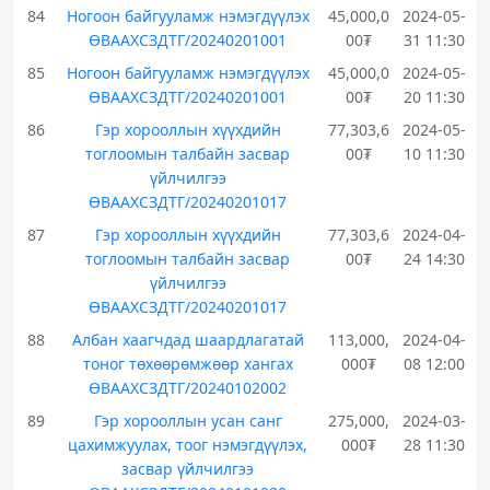
84
Ногоон байгууламж нэмэгдүүлэх
45,000,0
2024-05-
ӨВААХСЗДТГ/20240201001
00₮
31 11:30
85
Ногоон байгууламж нэмэгдүүлэх
45,000,0
2024-05-
ӨВААХСЗДТГ/20240201001
00₮
20 11:30
86
Гэр хорооллын хүүхдийн
77,303,6
2024-05-
тоглоомын талбайн засвар
00₮
10 11:30
үйлчилгээ
ӨВААХСЗДТГ/20240201017
87
Гэр хорооллын хүүхдийн
77,303,6
2024-04-
тоглоомын талбайн засвар
00₮
24 14:30
үйлчилгээ
ӨВААХСЗДТГ/20240201017
88
Албан хаагчдад шаардлагатай
113,000,
2024-04-
тоног төхөөрөмжөөр хангах
000₮
08 12:00
ӨВААХСЗДТГ/20240102002
89
Гэр хорооллын усан санг
275,000,
2024-03-
цахимжуулах, тоог нэмэгдүүлэх,
000₮
28 11:30
засвар үйлчилгээ