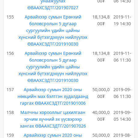
унаажуулах
00₮
06 14:30
ӨВААХСЗДТГ/201907027
155
Арвайхээр сумын Ерөнхий
18,134,8
2019-11-
боловсролын 5 дугаар
00₮
19 14:30
сургуулийн үдийн цайны
хүнсний бүтээгдэхүүн нийлүүлэх
ӨВААХСЗДТГ/201910030
156
Арвайхээр сумын Ерөнхий
18,134,8
2019-11-
боловсролын 5 дугаар
00₮
06 11:30
сургуулийн үдийн цайны
хүнсний бүтээгдэхүүн нийлүүлэх
ӨВААХСЗДТГ/201910030
157
Арвайхээр сумын 2020 оны
50,000,0
2019-09-
нөөцийн мах бэлтгэн худалдаанд
00₮
06 11:30
гаргах ӨВААХСЗДТГ/201901006
158
Малчны хорооллыг цахилгаан
40,000,0
2019-09-
эрчим хүчний эх үүсвэрээр
00₮
05 14:30
хангах ӨВААХСЗДТГ/201907026
159
Арвайхээр сумын 2020 оны
50,000,0
2019-08-