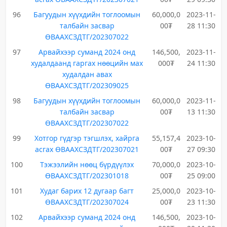
96
Багуудын хүүхдийн тоглоомын
60,000,0
2023-11-
талбайн засвар
00₮
28 11:30
ӨВААХСЗДТГ/202307022
97
Арвайхээр суманд 2024 онд
146,500,
2023-11-
худалдаанд гаргах нөөцийн мах
000₮
24 11:30
худалдан авах
ӨВААХСЗДТГ/202309025
98
Багуудын хүүхдийн тоглоомын
60,000,0
2023-11-
талбайн засвар
00₮
13 11:30
ӨВААХСЗДТГ/202307022
99
Хотгор гүдгэр тэгшлэх, хайрга
55,157,4
2023-10-
асгах ӨВААХСЗДТГ/202307021
00₮
27 09:30
100
Тэжээлийн нөөц бүрдүүлэх
70,000,0
2023-10-
ӨВААХСЗДТГ/202301018
00₮
25 09:00
101
Худаг барих 12 дугаар багт
25,000,0
2023-10-
ӨВААХСЗДТГ/202307024
00₮
23 11:30
102
Арвайхээр суманд 2024 онд
146,500,
2023-10-