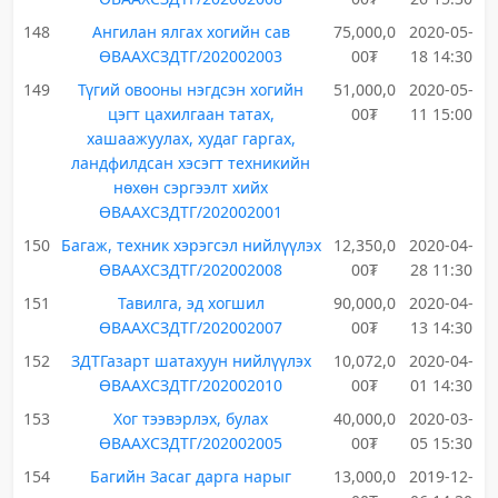
148
Ангилан ялгах хогийн сав
75,000,0
2020-05-
ӨВААХСЗДТГ/202002003
00₮
18 14:30
149
Түгий овооны нэгдсэн хогийн
51,000,0
2020-05-
цэгт цахилгаан татах,
00₮
11 15:00
хашаажуулах, худаг гаргах,
ландфилдсан хэсэгт техникийн
нөхөн сэргээлт хийх
ӨВААХСЗДТГ/202002001
150
Багаж, техник хэрэгсэл нийлүүлэх
12,350,0
2020-04-
ӨВААХСЗДТГ/202002008
00₮
28 11:30
151
Тавилга, эд хогшил
90,000,0
2020-04-
ӨВААХСЗДТГ/202002007
00₮
13 14:30
152
ЗДТГазарт шатахуун нийлүүлэх
10,072,0
2020-04-
ӨВААХСЗДТГ/202002010
00₮
01 14:30
153
Хог тээвэрлэх, булах
40,000,0
2020-03-
ӨВААХСЗДТГ/202002005
00₮
05 15:30
154
Багийн Засаг дарга нарыг
13,000,0
2019-12-