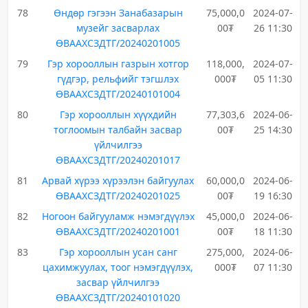
78
Өндөр гэгээн Занабазарын
75,000,0
2024-07-
музейг засварлах
00₮
26 11:30
ӨВААХСЗДТГ/20240201005
79
Гэр хорооллын газрын хотгор
118,000,
2024-07-
гүдгэр, рельфийг тэгшлэх
000₮
05 11:30
ӨВААХСЗДТГ/20240101004
80
Гэр хорооллын хүүхдийн
77,303,6
2024-06-
тоглоомын талбайн засвар
00₮
25 14:30
үйлчилгээ
ӨВААХСЗДТГ/20240201017
81
Арвай хүрээ хүрээлэн байгуулах
60,000,0
2024-06-
ӨВААХСЗДТГ/20240201025
00₮
19 16:30
82
Ногоон байгууламж нэмэгдүүлэх
45,000,0
2024-06-
ӨВААХСЗДТГ/20240201001
00₮
18 11:30
83
Гэр хорооллын усан санг
275,000,
2024-06-
цахимжуулах, тоог нэмэгдүүлэх,
000₮
07 11:30
засвар үйлчилгээ
ӨВААХСЗДТГ/20240101020