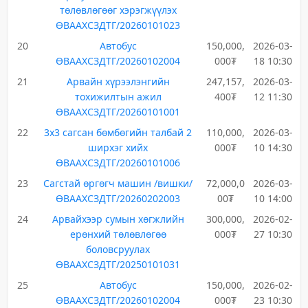
төлөвлөгөөг хэрэгжүүлэх
ӨВААХСЗДТГ/20260101023
20
Автобус
150,000,
2026-03-
ӨВААХСЗДТГ/20260102004
000₮
18 10:30
21
Арвайн хүрээлэнгийн
247,157,
2026-03-
тохижилтын ажил
400₮
12 11:30
ӨВААХСЗДТГ/20260101001
22
3х3 сагсан бөмбөгийн талбай 2
110,000,
2026-03-
ширхэг хийх
000₮
10 14:30
ӨВААХСЗДТГ/20260101006
23
Сагстай өргөгч машин /вишки/
72,000,0
2026-03-
ӨВААХСЗДТГ/20260202003
00₮
10 14:00
24
Арвайхээр сумын хөгжлийн
300,000,
2026-02-
ерөнхий төлөвлөгөө
000₮
27 10:30
боловсруулах
ӨВААХСЗДТГ/20250101031
25
Автобус
150,000,
2026-02-
ӨВААХСЗДТГ/20260102004
000₮
23 10:30