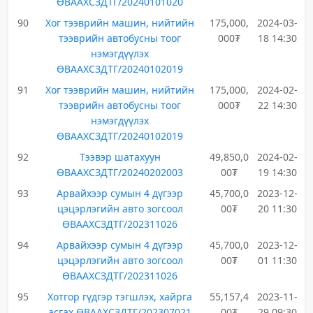
ӨВААХСЗДТГ/20240101020
90
Хог тээврийн машин, нийтийн
175,000,
2024-03-
тээврийн автобусны тоог
000₮
18 14:30
нэмэгдүүлэх
ӨВААХСЗДТГ/20240102019
91
Хог тээврийн машин, нийтийн
175,000,
2024-02-
тээврийн автобусны тоог
000₮
22 14:30
нэмэгдүүлэх
ӨВААХСЗДТГ/20240102019
92
Тээвэр шатахуун
49,850,0
2024-02-
ӨВААХСЗДТГ/20240202003
00₮
19 14:30
93
Арвайхээр сумын 4 дүгээр
45,700,0
2023-12-
цэцэрлэгийн авто зогсоол
00₮
20 11:30
ӨВААХСЗДТГ/202311026
94
Арвайхээр сумын 4 дүгээр
45,700,0
2023-12-
цэцэрлэгийн авто зогсоол
00₮
01 11:30
ӨВААХСЗДТГ/202311026
95
Хотгор гүдгэр тэгшлэх, хайрга
55,157,4
2023-11-
асгах ӨВААХСЗДТГ/202307021
00₮
29 09:30