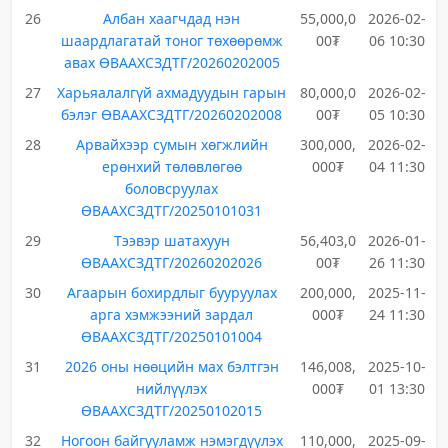
26
Албан хаагчдад нэн
55,000,0
2026-02-
шаардлагатай тоног төхөөрөмж
00₮
06 10:30
авах ӨВААХСЗДТГ/20260202005
27
Харьяалалгүй ахмадуудын гарын
80,000,0
2026-02-
бэлэг ӨВААХСЗДТГ/20260202008
00₮
05 10:30
28
Арвайхээр сумын хөгжлийн
300,000,
2026-02-
ерөнхий төлөвлөгөө
000₮
04 11:30
боловсруулах
ӨВААХСЗДТГ/20250101031
29
Тээвэр шатахуун
56,403,0
2026-01-
ӨВААХСЗДТГ/20260202026
00₮
26 11:30
30
Агаарын бохирдлыг бууруулах
200,000,
2025-11-
арга хэмжээний зардал
000₮
24 11:30
ӨВААХСЗДТГ/20250101004
31
2026 оны нөөцийн мах бэлтгэн
146,008,
2025-10-
нийлүүлэх
000₮
01 13:30
ӨВААХСЗДТГ/20250102015
32
Ногоон байгууламж нэмэгдүүлэх
110,000,
2025-09-