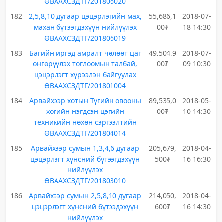
ӨВААХСЗДТГ/201806020
182
2,5,8,10 дугаар цэцэрлэгийн мах,
55,686,1
2018-07-
махан бүтээгдэхүүн нийлүүлэх
00₮
18 14:30
ӨВААХСЗДТГ/201806019
183
Багийн иргэд амралт чөлөөт цаг
49,504,9
2018-07-
өнгөрүүлэх тоглоомын талбай,
00₮
09 10:30
цэцэрлэгт хүрээлэн байгуулах
ӨВААХСЗДТГ/201801004
184
Арвайхээр хотын Түгийн овооны
89,535,0
2018-05-
хогийн нэгдсэн цэгийн
00₮
10 14:30
техникийн нөхөн сэргээлтийн
ӨВААХСЗДТГ/201804014
185
Арвайхээр сумын 1,3,4,6 дугаар
205,679,
2018-04-
цэцэрлэгт хүнсний бүтээгдэхүүн
500₮
16 16:30
нийлүүлэх
ӨВААХСЗДТГ/201803010
186
Арвайхээр сумын 2,5,8,10 дугаар
214,050,
2018-04-
цэцэрлэгт хүнсний бүтээдэхүүн
600₮
16 14:30
нийлүүлэх