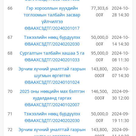
66
Гэр хорооллын хүүхдийн
77,303,6
2024-10-
тоглоомын талбайн засвар
00₮
28 14:30
үйлчилгээ
ӨВААХСЗДТГ/20240201017
67
Тэжээлийн нөөц бүрдүүлэх
50,000,0
2024-10-
ӨВААХСЗДТГ/20240202030
00₮
14 14:30
68
Сургалтын талбайн хашаа 5 га
95,000,0
2024-10-
ӨВААХСЗДТГ/20240201033
00₮
08 11:30
69
Эрчим хүчний уналттай газрын
143,800,
2024-10-
шугмын өргөтгөл
000₮
07 14:30
ӨВААХСЗДТГ/20240101024
70
2025 оны нөөцийн мах бэлтгэн
146,500,
2024-09-
худалдаанд гаргах
000₮
30 12:00
ӨВААХСЗДТГ/20240102007
71
Тэжээлийн нөөц бүрдүүлэх
50,000,0
2024-09-
ӨВААХСЗДТГ/20240202030
00₮
19 11:30
72
Эрчим хүчний уналттай газрын
143,800,
2024-09-