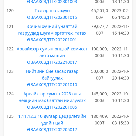
ӨВААХСЗДТГ/202301003
000₮
13 11:30
120
Тээвэр шатахуун
45,201,0
2023-02-
ӨВААХСЗДТГ/202301015
00₮
06 14:30
121
Эрчим хүчний уналттай
79,077,7
2022-11-
газруудад шугам өргөтгөх, татах
00₮
16 14:30
ӨВААХСЗДТГ/202201001
122
Арвайхээр сумын онцгой комисст
100,000,
2022-11-
авто машин
000₮
10 11:30
ӨВААХСЗДТГ/202210017
123
Нийтийн бие засах газар
50,000,0
2022-10-
байгуулах
00₮
20 14:30
ӨВААХСЗДТГ/202201010
124
Арвайхээр сумын 2023 оны
145,000,
2022-10-
нөөцийн мах бэлтгэн нийлүүлэх
000₮
10 11:30
ӨВААХСЗДТГ/202201005
125
1,11,12,3,10 дугаар цэцэрлэгийн
180,409,
2022-10-
үдийн цай
000₮
03 15:30
ӨВААХСЗДТГ/202205017