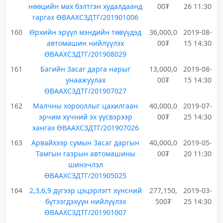
нөөцийн мах бэлтгэн худалдаанд
00₮
26 11:30
гаргах ӨВААХСЗДТГ/201901006
160
Өрхийн эрүүл мэндийн төвүүдэд
36,000,0
2019-08-
автомашин нийлүүлэх
00₮
15 14:30
ӨВААХСЗДТГ/201908029
161
Багийн Засаг дарга нарыг
13,000,0
2019-08-
унаажуулах
00₮
15 14:30
ӨВААХСЗДТГ/201907027
162
Малчны хорооллыг цахилгаан
40,000,0
2019-07-
эрчим хүчний эх үүсвэрээр
00₮
25 14:30
хангах ӨВААХСЗДТГ/201907026
163
Арвайхээр сумын Засаг даргын
40,000,0
2019-05-
Тамгын газрын автомашины
00₮
20 11:30
шинэчлэл
ӨВААХСЗДТГ/201905025
164
2,3,6,9 дүгээр цэцэрлэгт хүнсний
277,150,
2019-03-
бүтээгдэхүүн нийлүүлэх
500₮
25 14:30
ӨВААХСЗДТГ/201901007