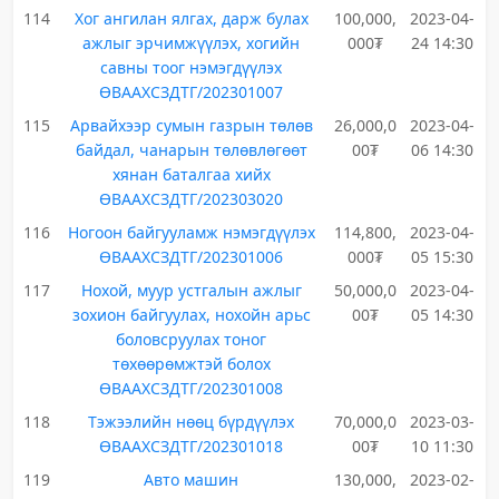
114
Хог ангилан ялгах, дарж булах
100,000,
2023-04-
ажлыг эрчимжүүлэх, хогийн
000₮
24 14:30
савны тоог нэмэгдүүлэх
ӨВААХСЗДТГ/202301007
115
Арвайхээр сумын газрын төлөв
26,000,0
2023-04-
байдал, чанарын төлөвлөгөөт
00₮
06 14:30
хянан баталгаа хийх
ӨВААХСЗДТГ/202303020
116
Ногоон байгууламж нэмэгдүүлэх
114,800,
2023-04-
ӨВААХСЗДТГ/202301006
000₮
05 15:30
117
Нохой, муур устгалын ажлыг
50,000,0
2023-04-
зохион байгуулах, нохойн арьс
00₮
05 14:30
боловсруулах тоног
төхөөрөмжтэй болох
ӨВААХСЗДТГ/202301008
118
Тэжээлийн нөөц бүрдүүлэх
70,000,0
2023-03-
ӨВААХСЗДТГ/202301018
00₮
10 11:30
119
Авто машин
130,000,
2023-02-