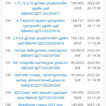
133
1,11,12,3,10 дугаар цэцэрлэгийн
180,409,
2022-06-
үдийн цай
000₮
24 15:30
ӨВААХСЗДТГ/202205017
134
4, Тэмүүлэл эрдэм сургуулийн
169,157,
2022-06-
сургуулийн үдийн цай
000₮
24 11:30
ӨВААХСЗДТГ/202205016
135
2,4,5,6 дугаар цэцэрлэгийн үдийн
158,122,
2022-06-
цай ӨВААХСЗДТГ/202205014
800₮
17 15:30
136
Ногоон байгууламж нэмэгдүүлэх
50,000,0
2022-03-
ӨВААХСЗДТГ/202201008
00₮
31 14:30
137
Хог тээврийн шатахууны дэмжлэг
90,000,0
2022-03-
ӨВААХСЗДТГ/202201002
00₮
31 14:30
138
Нийтийн тээвэр, гэрэлтүүлэгийн
45,000,0
2022-03-
засвар үйлчилгээний дэмжлэг
00₮
31 14:30
ӨВААХСЗДТГ/202201003
139
ЗДТГазарт авто машин худалдан
100,000,
2022-03-
авах ӨВААХСЗДТГ/202201006
000₮
02 11:30
140
Арвайхээр сумын 2022 оны
145,000,
2021-10-