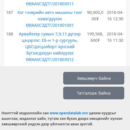
ӨВААХСЗДТГ/201803011
187
Хог тээврийн авто машины тоог
90,000,0
2018-04-
нэмэгдүүлэх
00₮
16 12:30
ӨВААХСЗДТГ/201801001
188
Арвайхээр сумын 7,9,11 дүгээр
199,568,
2018-04-
цэцэрлэг, ЕБ-н 1-р сургууль,
600₮
16 11:30
ЦБСЦогцолборт хүнсний
бүтээгдэхүүн нийлүүлэх
ӨВААХСЗДТГ/201803012
189
Арвайхээр сумын ЕБ-н 1,4 дүгээр
136,866,
2018-04-
сургууль, ЦБСЦогцолборын
000₮
16 11:30
Зөвшөөрч байна
үдийн цай нийлүүлэх
ӨВААХСЗДТГ/201803013
Татгалзаж байна
190
Хог тээврийн шатахууны дэмжлэг
25,000,0
2018-03-
ӨВААХСЗДТГ/201801002
00₮
28 15:00
Нээлттэй мэдээллийн сан
www.opendatalab.mn
цахим хуудсыг
ашиглах, мэдээлэл хайх, түгээх хэн бүхэн доорх нөхцөлийг хүлээн
зөвшөөрсний үндсэн дээр үйлчилгээ авах эрхтэй.