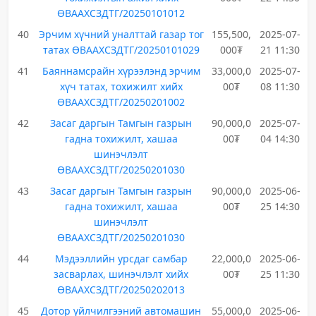
ӨВААХСЗДТГ/20250101012
40
Эрчим хүчний уналттай газар тог
155,500,
2025-07-
татах ӨВААХСЗДТГ/20250101029
000₮
21 11:30
41
Баяннамсрайн хүрээлэнд эрчим
33,000,0
2025-07-
хүч татах, тохижилт хийх
00₮
08 11:30
ӨВААХСЗДТГ/20250201002
42
Засаг даргын Тамгын газрын
90,000,0
2025-07-
гадна тохижилт, хашаа
00₮
04 14:30
шинэчлэлт
ӨВААХСЗДТГ/20250201030
43
Засаг даргын Тамгын газрын
90,000,0
2025-06-
гадна тохижилт, хашаа
00₮
25 14:30
шинэчлэлт
ӨВААХСЗДТГ/20250201030
44
Мэдээллийн урсдаг самбар
22,000,0
2025-06-
засварлах, шинэчлэлт хийх
00₮
25 11:30
ӨВААХСЗДТГ/20250202013
45
Дотор үйлчилгээний автомашин
55,000,0
2025-06-