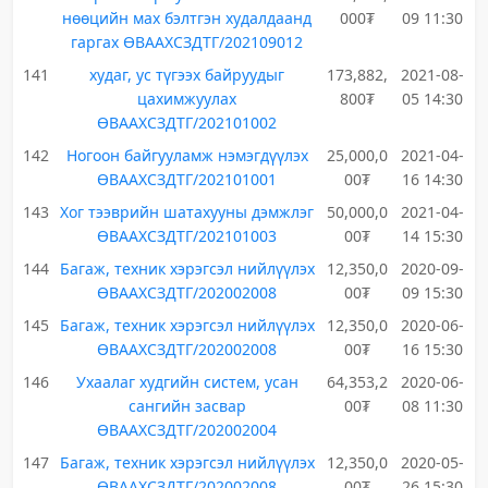
нөөцийн мах бэлтгэн худалдаанд
000₮
09 11:30
гаргах ӨВААХСЗДТГ/202109012
141
худаг, ус түгээх байруудыг
173,882,
2021-08-
цахимжуулах
800₮
05 14:30
ӨВААХСЗДТГ/202101002
142
Ногоон байгууламж нэмэгдүүлэх
25,000,0
2021-04-
ӨВААХСЗДТГ/202101001
00₮
16 14:30
143
Хог тээврийн шатахууны дэмжлэг
50,000,0
2021-04-
ӨВААХСЗДТГ/202101003
00₮
14 15:30
144
Багаж, техник хэрэгсэл нийлүүлэх
12,350,0
2020-09-
ӨВААХСЗДТГ/202002008
00₮
09 15:30
145
Багаж, техник хэрэгсэл нийлүүлэх
12,350,0
2020-06-
ӨВААХСЗДТГ/202002008
00₮
16 15:30
146
Ухаалаг худгийн систем, усан
64,353,2
2020-06-
сангийн засвар
00₮
08 11:30
ӨВААХСЗДТГ/202002004
147
Багаж, техник хэрэгсэл нийлүүлэх
12,350,0
2020-05-
ӨВААХСЗДТГ/202002008
00₮
26 15:30