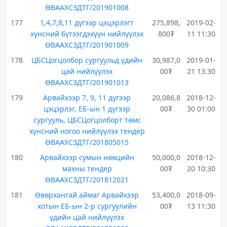
ӨВААХСЗДТГ/201901008
177
1,4,7,8,11 дүгээр цэцэрлэгт
275,898,
2019-02-
хүнсний бүтээгдэхүүн нийлүүлэх
800₮
11 11:30
ӨВААХСЗДТГ/201901009
178
ЦБСЦогцолбор сургуульд үдийн
30,987,0
2019-01-
цай нийлүүлэх
00₮
21 13:30
ӨВААХСЗДТГ/201901013
179
Арвайхээр 7, 9, 11 дүгээр
20,086,8
2018-12-
цэцэрлэг, ЕБ-ын 1 дүгээр
00₮
30 01:00
сургууль, ЦБСЦогцолборт төмс
хүнсний ногоо нийлүүлэх тендер
ӨВААХСЗДТГ/201805015
180
Арвайхээр сумын нөөцийн
50,000,0
2018-12-
махны тендер
00₮
20 10:30
ӨВААХСЗДТГ/201812021
181
Өвөрхангай аймаг Арвайхээр
53,400,0
2018-09-
хотын ЕБ-ын 2-р сургуулийн
00₮
13 11:30
үдийн цай нийлүүлэх