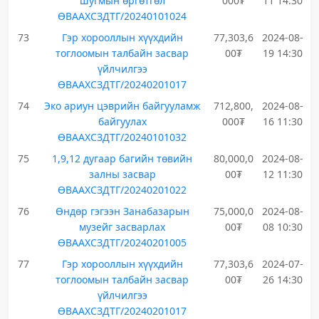
шугмын өргөтгөл
000₮
11 14:30
ӨВААХСЗДТГ/20240101024
73
Гэр хорооллын хүүхдийн
77,303,6
2024-08-
тоглоомын талбайн засвар
00₮
19 14:30
үйлчилгээ
ӨВААХСЗДТГ/20240201017
74
Эко ариун цэврийн байгууламж
712,800,
2024-08-
байгуулах
000₮
16 11:30
ӨВААХСЗДТГ/20240101032
75
1,9,12 дугаар багийн төвийн
80,000,0
2024-08-
залны засвар
00₮
12 11:30
ӨВААХСЗДТГ/20240201022
76
Өндөр гэгээн Занабазарын
75,000,0
2024-08-
музейг засварлах
00₮
08 10:30
ӨВААХСЗДТГ/20240201005
77
Гэр хорооллын хүүхдийн
77,303,6
2024-07-
тоглоомын талбайн засвар
00₮
26 14:30
үйлчилгээ
ӨВААХСЗДТГ/20240201017