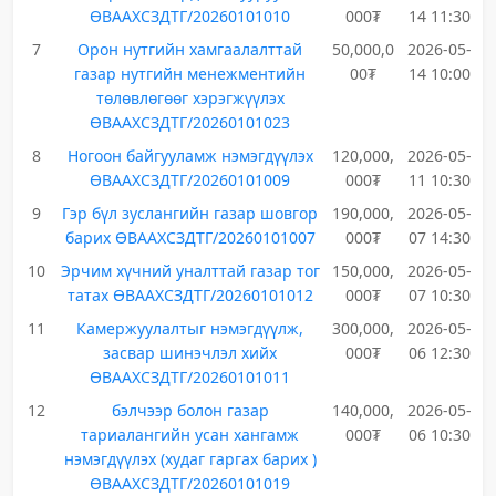
ӨВААХСЗДТГ/20260101010
000₮
14 11:30
7
Орон нутгийн хамгаалалттай
50,000,0
2026-05-
газар нутгийн менежментийн
00₮
14 10:00
төлөвлөгөөг хэрэгжүүлэх
ӨВААХСЗДТГ/20260101023
8
Ногоон байгууламж нэмэгдүүлэх
120,000,
2026-05-
ӨВААХСЗДТГ/20260101009
000₮
11 10:30
9
Гэр бүл зуслангийн газар шовгор
190,000,
2026-05-
барих ӨВААХСЗДТГ/20260101007
000₮
07 14:30
10
Эрчим хүчний уналттай газар тог
150,000,
2026-05-
татах ӨВААХСЗДТГ/20260101012
000₮
07 10:30
11
Камержуулалтыг нэмэгдүүлж,
300,000,
2026-05-
засвар шинэчлэл хийх
000₮
06 12:30
ӨВААХСЗДТГ/20260101011
12
бэлчээр болон газар
140,000,
2026-05-
тариалангийн усан хангамж
000₮
06 10:30
нэмэгдүүлэх (худаг гаргах барих )
ӨВААХСЗДТГ/20260101019