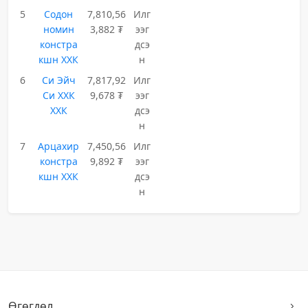
5
Содон
7,810,56
Илг
номин
3,882 ₮
ээг
констра
дсэ
кшн ХХК
н
6
Си Эйч
7,817,92
Илг
Си ХХК
9,678 ₮
ээг
ХХК
дсэ
н
7
Арцахир
7,450,56
Илг
констра
9,892 ₮
ээг
кшн ХХК
дсэ
н
Өгөгдөл