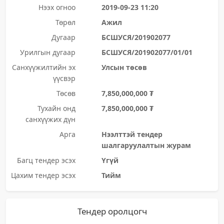
Нээх огноо
2019-09-23 11:20
Төрөл
Ажил
Дугаар
БСШУСЯ/201902077
Урилгын дугаар
БСШУСЯ/201902077/01/01
Санхүүжилтийн эх
Улсын төсөв
үүсвэр
Төсөв
7,850,000,000 ₮
Тухайн онд
7,850,000,000 ₮
санхүүжих дүн
Арга
Нээлттэй тендер
шалгаруулалтын журам
Багц тендер эсэх
Үгүй
Цахим тендер эсэх
Тийм
Тендер оролцогч