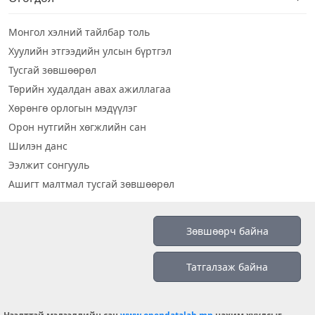
Монгол хэлний тайлбар толь
Хуулийн этгээдийн улсын бүртгэл
Тусгай зөвшөөрөл
Төрийн худалдан авах ажиллагаа
Хөрөнгө орлогын мэдүүлэг
Орон нутгийн хөгжлийн сан
Шилэн данс
Ээлжит сонгууль
Ашигт малтмал тусгай зөвшөөрөл
Визуал дата
Зөвшөөрч байна
Шилэн данс 2019
Татгалзаж байна
Бидний тухай
Үйлчилгээний нөхцөл
info@opendatalab.mn