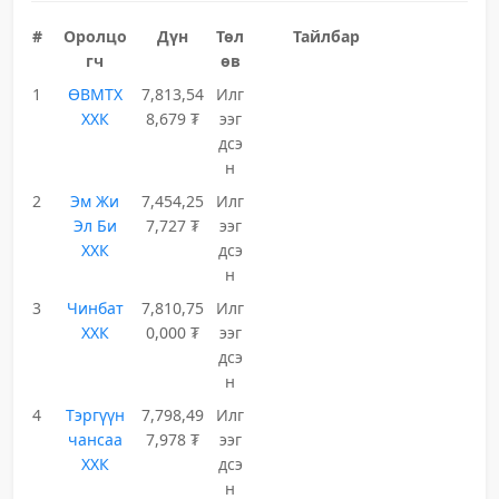
#
Оролцо
Дүн
Төл
Тайлбар
гч
өв
1
ӨВМТХ
7,813,54
Илг
ХХК
8,679 ₮
ээг
дсэ
н
2
Эм Жи
7,454,25
Илг
Эл Би
7,727 ₮
ээг
ХХК
дсэ
н
3
Чинбат
7,810,75
Илг
ХХК
0,000 ₮
ээг
дсэ
н
4
Тэргүүн
7,798,49
Илг
чансаа
7,978 ₮
ээг
ХХК
дсэ
н